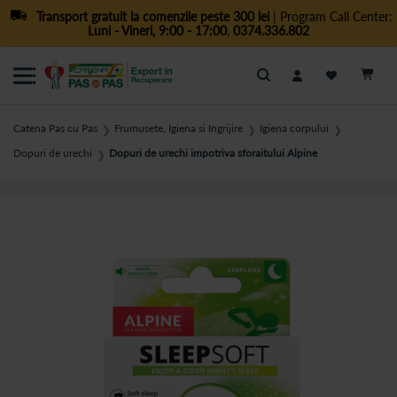
Transport gratuit la comenzile peste 300 lei
| Program Call Center:
Luni - Vineri, 9:00 - 17:00
,
0374.336.802
Cautare
Catena Pas cu Pas
Frumusete, Igiena si Ingrijire
Igiena corpului
❯
❯
❯
Dopuri de urechi
Dopuri de urechi impotriva sforaitului Alpine
❯