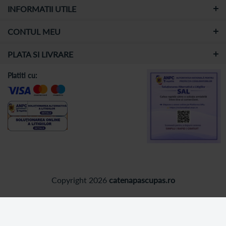
INFORMATII UTILE
CONTUL MEU
PLATA SI LIVRARE
Platiti cu:
Copyright 2026
catenapascupas.ro