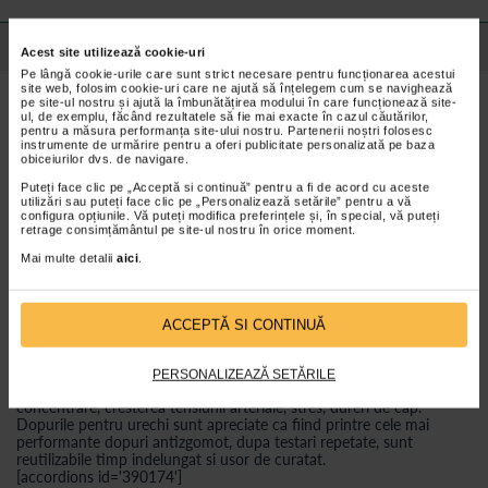
Detalii despre produs
Acest site utilizează cookie-uri
Pe lângă cookie-urile care sunt strict necesare pentru funcționarea acestui
site web, folosim cookie-uri care ne ajută să înțelegem cum se navighează
pe site-ul nostru și ajută la îmbunătățirea modului în care funcționează site-
De ce sa alegeti dopurile Alpine?
ul, de exemplu, făcând rezultatele să fie mai exacte în cazul căutărilor,
pentru a măsura performanța site-ului nostru. Partenerii noștri folosesc
Cu AlpineAcousticFilters se atenueaza zgomotele daunatoare si
instrumente de urmărire pentru a oferi publicitate personalizată pe baza
in acelasi timp vorbirea, muzica si sunetele ambientale pot fi
obiceiurilor dvs. de navigare.
auzite;
Puteți face clic pe „Acceptă si continuă” pentru a fi de acord cu aceste
materialul extrem de confortabil - devine mai moale din cauza
utilizări sau puteți face clic pe „Personalizează setările” pentru a vă
configura opțiunile. Vă puteți modifica preferințele și, în special, vă puteți
temperaturii corpului, se adapteaza formei conductului auditiv,
retrage consimțământul pe site-ul nostru în orice moment.
materialul ATS este hipoalergenic si nu contine silicon.
Mai multe detalii
aici
.
Raportul pret/calitate este foarte bun.
Sfaturi si recomandari
ACCEPTĂ SI CONTINUĂ
Deteriorarea auzului este ireversibila. Zgomotul excesiv poate avea
PERSONALIZEAZĂ SETĂRILE
urmari ca: hipoacuzie neurosenzoriala, oboseala, tulburari de
concentrare, cresterea tensiunii arteriale, stres, dureri de cap.
Dopurile pentru urechi sunt apreciate ca fiind printre cele mai
performante dopuri antizgomot, dupa testari repetate, sunt
reutilizabile timp indelungat si usor de curatat.
[accordions id='390174']