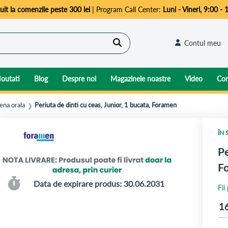
uit la comenzile peste 300 lei
| Program Call Center:
Luni - Vineri, 9:00 - 
Cautare
Contul meu
outati
Blog
Despre noi
Magazinele noastre
Video
Con
iena orala
Periuta de dinti cu ceas, Junior, 1 bucata, Foramen
❯
ÎN 
Pe
F
Data de expirare produs: 30.06.2031
Fii
1