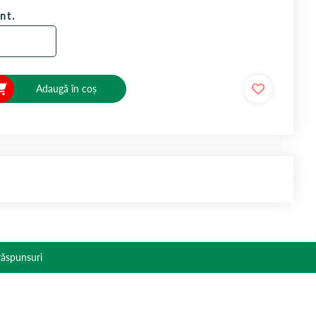
nt.
Adaugă în coș
 răspunsuri