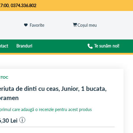
17:00
,
0374.336.802
Favorite
tact
Branduri
Te sunăm noi!
STOC
riuta de dinti cu ceas, Junior, 1 bucata,
oramen
 primul care adaugă o recenzie pentru acest produs
6,30
Lei
i