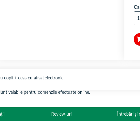
Ca
 copii + ceas cu afisaj electronic.
s sunt valabile pentru comenzile efectuate online.
ții
Review-uri
Întrebări și