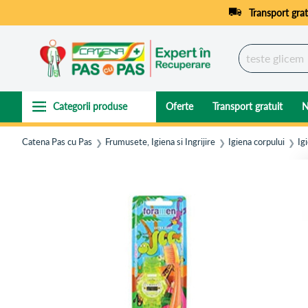
Transport grat
Oferte
Transport gratuit
N
Catena Pas cu Pas
Frumusete, Igiena si Ingrijire
Igiena corpului
Ig
❯
❯
❯