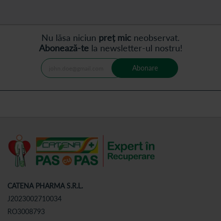
Nu lăsa niciun
preț mic
neobservat.
Abonează-te
la newsletter-ul nostru!
Abonare
CATENA PHARMA S.R.L.
J2023002710034
RO3008793