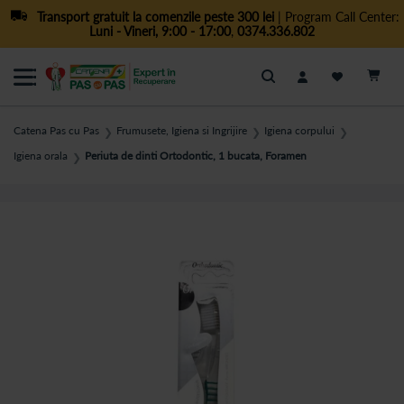
Transport gratuit la comenzile peste 300 lei
| Program Call Center:
Luni - Vineri, 9:00 - 17:00
,
0374.336.802
Cautare
Catena Pas cu Pas
Frumusete, Igiena si Ingrijire
Igiena corpului
❯
❯
❯
Igiena orala
Periuta de dinti Ortodontic, 1 bucata, Foramen
❯