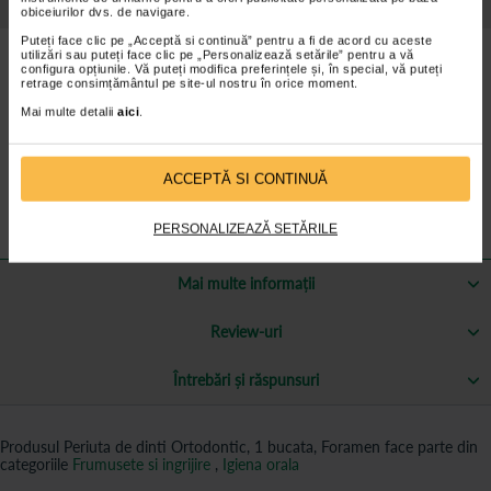
Detalii despre produs
obiceiurilor dvs. de navigare.
Puteți face clic pe „Acceptă si continuă” pentru a fi de acord cu aceste
utilizări sau puteți face clic pe „Personalizează setările” pentru a vă
Beneficii Periuta de dinti, Foramen:
configura opțiunile. Vă puteți modifica preferințele și, în special, vă puteți
retrage consimțământul pe site-ul nostru în orice moment.
Conturul unghiular al filamentelor este potrivit structurii bratelor
Mai multe detalii
aici
.
aparatului dentar.
Filamentele netede si rotunjite, non-abrazive, curata in
profunzime fara a zgaria smaltul sau a afecta tesutul gingiilor.
ACCEPTĂ SI CONTINUĂ
Prevazuta cu maner usor de manevrat si capac de protectie.
PERSONALIZEAZĂ SETĂRILE
Mai multe informații
Review-uri
Întrebări și răspunsuri
Produsul Periuta de dinti Ortodontic, 1 bucata, Foramen face parte din
categoriile
Frumusete si ingrijire
,
Igiena orala