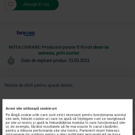
Adaugă în coș
Data de expirare produs: 31.05.2031
Periuta de dinti pentru aparat dentar.
Acest site utilizează cookie-uri
Preturile si promotiile afisate pe site in dreptul fiecarui produs sunt
valabile pentru comenzile efectuate online.
Pe lângă cookie-urile care sunt strict necesare pentru funcționarea acestui
site web, folosim cookie-uri care ne ajută să înțelegem cum se navighează
pe site-ul nostru și ajută la îmbunătățirea modului în care funcționează site-
ul, de exemplu, făcând rezultatele să fie mai exacte în cazul căutărilor,
pentru a măsura performanța site-ului nostru. Partenerii noștri folosesc
instrumente de urmărire pentru a oferi publicitate personalizată pe baza