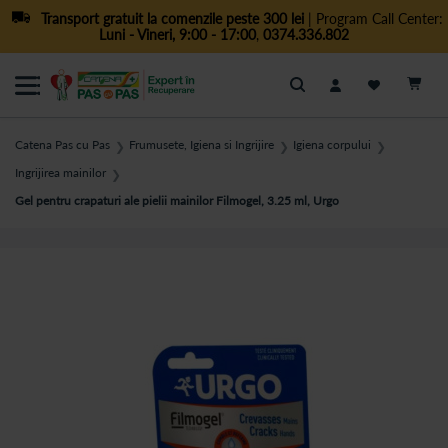
Transport gratuit la comenzile peste 300 lei
| Program Call Center:
Luni - Vineri, 9:00 - 17:00
,
0374.336.802
Cautare
Catena Pas cu Pas
Frumusete, Igiena si Ingrijire
Igiena corpului
❯
❯
❯
Ingrijirea mainilor
❯
Gel pentru crapaturi ale pielii mainilor Filmogel, 3.25 ml, Urgo