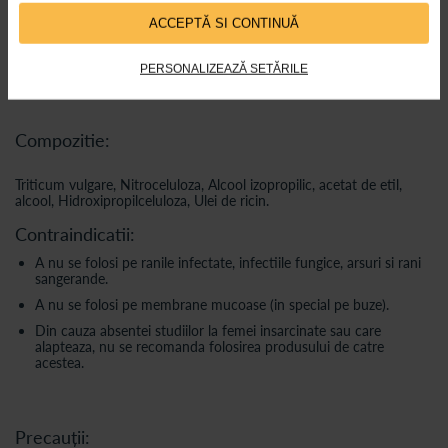
Igiena produsului este garantata de compozitia acestuia, nu este
necesar sa curatati spatula dupa folosire.
ACCEPTĂ SI CONTINUĂ
Dupa deschidere, va recomandam sa folositi acest produs in
termen de 6 luni de la deschiderea flaconului.
PERSONALIZEAZĂ SETĂRILE
Compozitie:
Triticum vulgare, Nitroceluloza, Alcool izopropilic, acetat de etil,
alcool, Hidroxipropilceluloza, Ulei de ricin.
Contraindicatii:
A nu se folosi pe ranile infectate, infectiile fungice, arsuri si rani
sangerande.
A nu se folosi pe membrane mucoase (in special pe buze).
Din cauza absentei studiilor la femei insarcinate sau care
alapteaza, nu se recomanda folosirea produsului de catre
acestea.
Precauții: