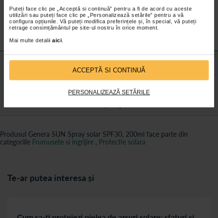
Prin aplicarea unei cantitati mici, nivelul de protectie se reduce
considerabil. Aplicati omogen si generos produsul solar inainte de
Puteți face clic pe „Acceptă si continuă” pentru a fi de acord cu aceste
utilizări sau puteți face clic pe „Personalizează setările” pentru a vă
expunere.
configura opțiunile. Vă puteți modifica preferințele și, în special, vă puteți
Agitati bine inainte de folosire.
retrage consimțământul pe site-ul nostru în orice moment.
Mai multe detalii
aici
.
Mai multe informații
ACCEPTĂ SI CONTINUĂ
Review-uri
PERSONALIZEAZĂ SETĂRILE
Întrebări și răspunsuri
Produsul Genera SUN Spray solar SPF30, 200ml face parte din
categoriile
Frumusete si ingrijire
,
Protectie solara
Te-ar putea interesa și
Cum sa-ti protejezi pielea de arsuri solare: sfaturi si