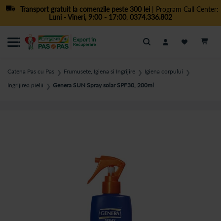
Transport gratuit la comenzile peste 300 lei
| Program Call Center:
Luni - Vineri, 9:00 - 17:00
,
0374.336.802
Cautare
Catena Pas cu Pas
Frumusete, Igiena si Ingrijire
Igiena corpului
❯
❯
❯
Ingrijirea pielii
Genera SUN Spray solar SPF30, 200ml
❯