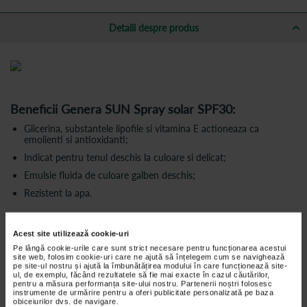
Detalii despre produs
Beneficii Genera SUN Spray solar SPF30:
Glicerina, substantele lipofile si vitamina E actioneaza ca
emolienti si antioxidanti;
Indicat pentru tenul deschis la culoare si delicat;
Emulsie fluida de culoare galben deschis;
Rezistent la apa.
Precautii / Atentionari :
Acest site utilizează cookie-uri
Pe lângă cookie-urile care sunt strict necesare pentru funcționarea acestui
Niciun produs de protectie solara nu poate asigura o protectie
site web, folosim cookie-uri care ne ajută să înțelegem cum se navighează
totala impotriva radiatiilor uv. Nu va expuneti mult timp, chiar daca
pe site-ul nostru și ajută la îmbunătățirea modului în care funcționează site-
utilizati un produs de protectie. Tineti bebelusii departe de lumina
ul, de exemplu, făcând rezultatele să fie mai exacte în cazul căutărilor,
pentru a măsura performanța site-ului nostru. Partenerii noștri folosesc
directa a soarelui. O expunere lunga la soare este un risc grav
instrumente de urmărire pentru a oferi publicitate personalizată pe baza
pentru sanatate.
obiceiurilor dvs. de navigare.