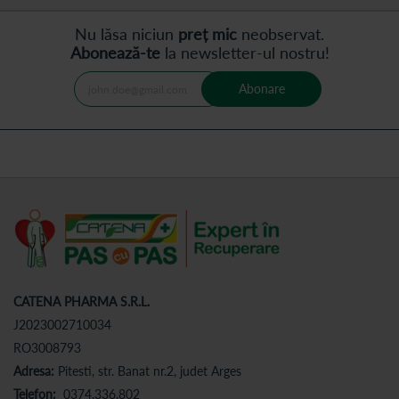
Nu lăsa niciun
preț mic
neobservat.
Abonează-te
la newsletter-ul nostru!
Abonare
CATENA PHARMA S.R.L.
J2023002710034
RO3008793
Adresa:
Pitesti, str. Banat nr.2, judet Arges
Telefon:
0374.336.802