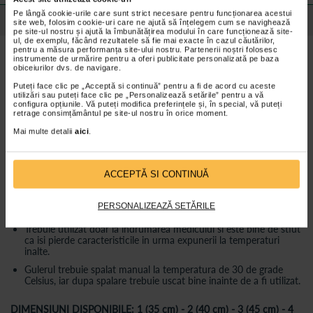
Pe lângă cookie-urile care sunt strict necesare pentru funcționarea acestui
Detalii despre produs
site web, folosim cookie-uri care ne ajută să înțelegem cum se navighează
pe site-ul nostru și ajută la îmbunătățirea modului în care funcționează site-
ul, de exemplu, făcând rezultatele să fie mai exacte în cazul căutărilor,
pentru a măsura performanța site-ului nostru. Partenerii noștri folosesc
Pentru ce se recomanda gulerul cervical Nelson
instrumente de urmărire pentru a oferi publicitate personalizată pe baza
obiceiurilor dvs. de navigare.
Puteți face clic pe „Acceptă si continuă” pentru a fi de acord cu aceste
Gulerul cervical Nelson este recomandat:
utilizări sau puteți face clic pe „Personalizează setările” pentru a vă
pentru dureri in zona cervicala, dureri cervicale musculare,
configura opțiunile. Vă puteți modifica preferințele și, în special, vă puteți
retrage consimțământul pe site-ul nostru în orice moment.
in tratarea osteoartritei si a herniei de disc cervicale
Mai multe detalii
aici
.
in situatia celor care fac efort, care sufera de osteoartrite si de
tulburari structurale ale gatului.
ACCEPTĂ SI CONTINUĂ
Caracteristici guler cervical Nelson
Acest produs este fabricat din spuma polietilenica si dispune de
PERSONALIZEAZĂ SETĂRILE
un sistem de inchidere cu banda velcro (scai).
Trebuie utilizat doar la indrumarea medicului si este bine de stiut
ca isi pierde caracteristicile in urma expunerii la temperaturi
inalte.
Gulerul trebuie spalat manual la temperatura de 30 de grade
Celsius, iar dupa spalare trebuie uscat bine inainte de a fi utilizat.
DIMENSIUNI DISPONIBILE: 1 (35 cm) - 2 (40 cm) - 3 (45 cm) - 4