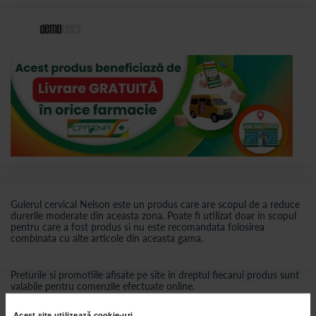
Gulerul cervical Nelson este un produs care are scopul de a reduce
durerile moderate din aceasta zona. Poate fi utilizat doar in scopul
pentru care a fost produs si nu este recomandata folosirea
combinata cu alte articole din aceasta gama.
Preturile si promotiile afisate pe site in dreptul fiecarui produs sunt
valabile pentru comenzile efectuate online.
Acest site utilizează cookie-uri