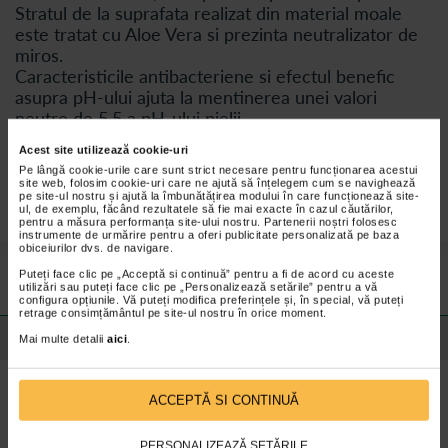
Stratul de la suprafata realizat din material moale
este tratat cu Aloe Vera si prezinta neutralizator de
miros.
Caracteristicile antibacteriene si efectul benefic
asupra pH-ului ajuta la mentinerea unei valori
neutre de 5,5 a pH-ului pielii.
Protectie completa datorita vitezei de absorbtie,
Acest site utilizează cookie-uri
sistemului anti-scurgeri cu bariere elastice din
Pe lângă cookie-urile care sunt strict necesare pentru funcționarea acestui
material moale si caracteristici ce asigura o uscare
site web, folosim cookie-uri care ne ajută să înțelegem cum se navighează
pe site-ul nostru și ajută la îmbunătățirea modului în care funcționează site-
rapida.
ul, de exemplu, făcând rezultatele să fie mai exacte în cazul căutărilor,
pentru a măsura performanța site-ului nostru. Partenerii noștri folosesc
instrumente de urmărire pentru a oferi publicitate personalizată pe baza
obiceiurilor dvs. de navigare.
Preturile si promotiile afisate pe site in dreptul fiecarui produs sunt
valabile pentru comenzile efectuate online.
Puteți face clic pe „Acceptă si continuă” pentru a fi de acord cu aceste
utilizări sau puteți face clic pe „Personalizează setările” pentru a vă
configura opțiunile. Vă puteți modifica preferințele și, în special, vă puteți
retrage consimțământul pe site-ul nostru în orice moment.
Detalii despre produs
Mai multe detalii
aici
.
Beneficii HartMann MoliCare Premium lady pad 3
ACCEPTĂ SI CONTINUĂ
picatur
i;
Prietenoase cu pielea datorita materialelor moi, blande cu pielea;
PERSONALIZEAZĂ SETĂRILE