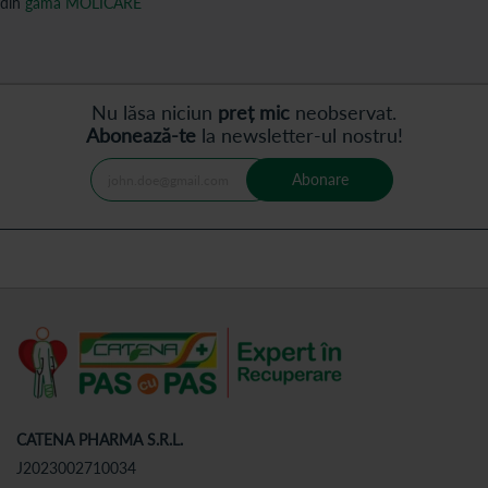
din
gama MOLICARE
Nu lăsa niciun
preț mic
neobservat.
Abonează-te
la newsletter-ul nostru!
Abonare
CATENA PHARMA S.R.L.
J2023002710034