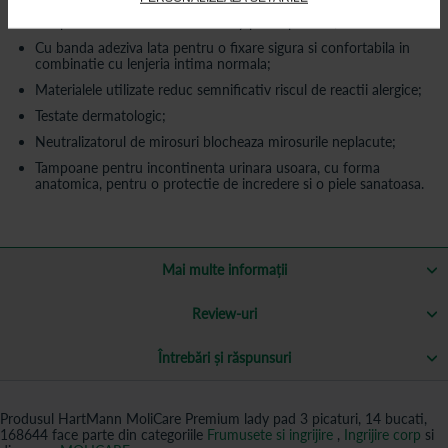
Tampoane MoliCare Premium lady pad 3 picaturi;
Cu banda adeziva lata pentru o fixare sigura si confortabila in
combinatie cu lenjeria intima normala;
Materialele utilizate reduc semnificativ riscul de reactii alergice;
Testate dermatologic;
Neutralizatorul de mirosuri blocheaza mirosurile neplacute;
Tampoane pentru incontinenta urinara usoara, cu forma
anatomica, pentru o protectie de incredere si o piele sanatoasa.
Mai multe informații
Review-uri
Întrebări și răspunsuri
Produsul HartMann MoliCare Premium lady pad 3 picaturi, 14 bucati,
168644 face parte din categoriile
Frumusete si ingrijire
,
Ingrijire corp
si