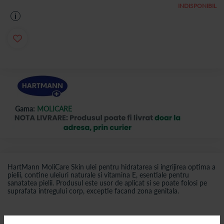
INDISPONIBIL
i
Gama:
MOLICARE
HartMann MoliCare Skin ulei pentru hidratarea si ingrijirea optima a
pielii, contine uleiuri naturale si vitamina E, esentiale pentru
sanatatea pielii. Produsul este usor de aplicat si se poate folosi pe
suprafata intregului corp, exceptie facand zona genitala.