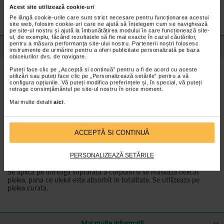
Preturile si promotiile afisate pe site in dreptul fiecarui produs sunt
Acest site utilizează cookie-uri
valabile pentru comenzile efectuate online.
Pe lângă cookie-urile care sunt strict necesare pentru funcționarea acestui
site web, folosim cookie-uri care ne ajută să înțelegem cum se navighează
pe site-ul nostru și ajută la îmbunătățirea modului în care funcționează site-
ul, de exemplu, făcând rezultatele să fie mai exacte în cazul căutărilor,
pentru a măsura performanța site-ului nostru. Partenerii noștri folosesc
Detalii despre produs
instrumente de urmărire pentru a oferi publicitate personalizată pe baza
obiceiurilor dvs. de navigare.
Puteți face clic pe „Acceptă si continuă” pentru a fi de acord cu aceste
Beneficii:
utilizări sau puteți face clic pe „Personalizează setările” pentru a vă
configura opțiunile. Vă puteți modifica preferințele și, în special, vă puteți
Ingrijire intensiva si vitalizare pentru pielea foarte uscata, iritata.
retrage consimțământul pe site-ul nostru în orice moment.
Ideal pentru stimularea circulatiei sangvine prin masajul pe piele.
Mai multe detalii
aici
.
Hidratare avansata datorita continutului bogat in uleiuri naturale
si vitamina E.
ACCEPTĂ SI CONTINUĂ
Reface structura pielii deshidratate, aspre, uscate si descuamate.
PERSONALIZEAZĂ SETĂRILE
Mod de utilizare:
Se aplica pe intreaga suprafata a corpului si se maseaza delicat
pielea, pana ce uleiul este absorbit in totalitate. Se utilizeaza pe
pielea curata.
Mai multe informații