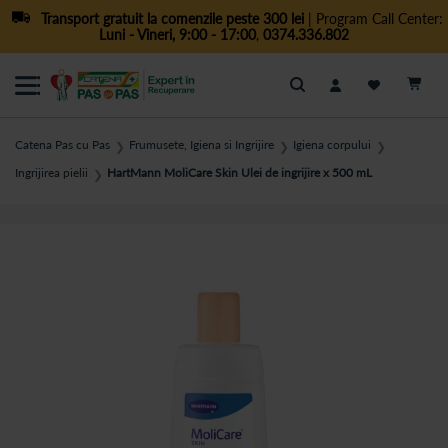
Transport gratuit la comenzile peste 300 lei
| Program Call Center:
Luni - Vineri, 9:00 - 17:00
,
0374.336.802
Cautare
Catena Pas cu Pas
Frumusete, Igiena si Ingrijire
Igiena corpului
❯
❯
❯
Ingrijirea pielii
HartMann MoliCare Skin Ulei de ingrijire x 500 mL
❯