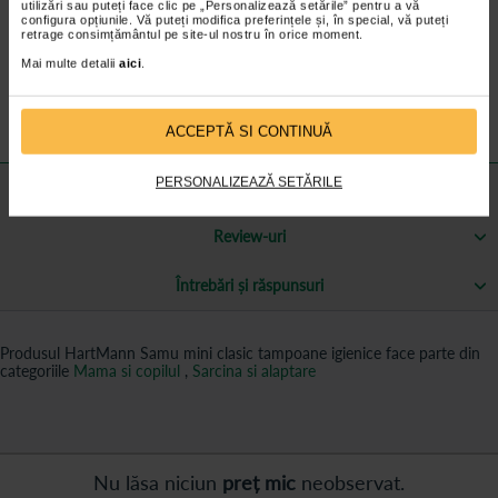
utilizări sau puteți face clic pe „Personalizează setările” pentru a vă
Stratul netesut de la suprafata asigura confort in timpul utilizarii,
configura opțiunile. Vă puteți modifica preferințele și, în special, vă puteți
precum si discretie
retrage consimțământul pe site-ul nostru în orice moment.
Realizate din fulgi de celuloza, absorb lichidele rapid
Mai multe detalii
aici
.
Disponibile in diferite dimensiuni
ACCEPTĂ SI CONTINUĂ
PERSONALIZEAZĂ SETĂRILE
Mai multe informații
Review-uri
Întrebări și răspunsuri
Produsul HartMann Samu mini clasic tampoane igienice face parte din
categoriile
Mama si copilul
,
Sarcina si alaptare
Nu lăsa niciun
preț mic
neobservat.