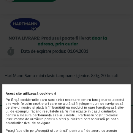
Data de expirare produs: 01.04.2031
HartMann Samu mini clasic tampoane igienice. 8,0g, 20 bucati.
Preturile si promotiile afisate pe site in dreptul fiecarui produs sunt
valabile pentru comenzile efectuate online.
Acest site utilizează cookie-uri
Pe lângă cookie-urile care sunt strict necesare pentru funcționarea acestui
site web, folosim cookie-uri care ne ajută să înțelegem cum se navighează
pe site-ul nostru și ajută la îmbunătățirea modului în care funcționează site-
ul, de exemplu, făcând rezultatele să fie mai exacte în cazul căutărilor,
Detalii despre produs
pentru a măsura performanța site-ului nostru. Partenerii noștri folosesc
instrumente de urmărire pentru a oferi publicitate personalizată pe baza
obiceiurilor dvs. de navigare.
Beneficii Tampoane igienice pentru lauze, Hartmann:
Puteți face clic pe „Acceptă si continuă” pentru a fi de acord cu aceste