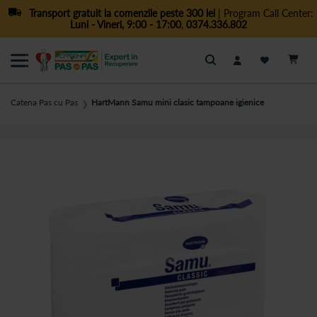
Transport gratuit la comenzile peste 300 lei
| Program Call Center:
Luni - Vineri, 9:00 - 17:00
,
0374.336.802
Cautare
Catena Pas cu Pas
HartMann Samu mini clasic tampoane igienice
❯