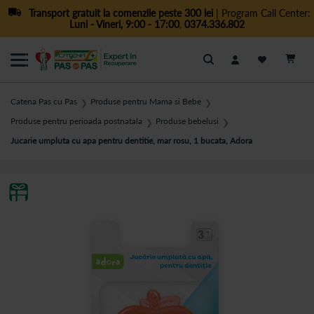
Transport gratuit la comenzile peste 300 lei
| Program Call Center:
Luni - Vineri, 9:00 - 17:00
,
0374.336.802
Cautare
Catena Pas cu Pas
Produse pentru Mama si Bebe
❯
❯
Produse pentru perioada postnatala
Produse bebelusi
❯
❯
Jucarie umpluta cu apa pentru dentitie, mar rosu, 1 bucata, Adora