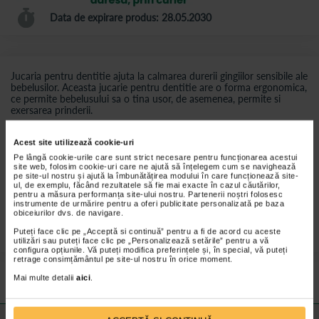
Data de expirare produs: 28.05.2030
Jucaria pentru dentitie ajuta la calmarea durerii gingiilor sensibile ale
bebelusilor. Aceasta jucarie pentru dentitie are o forma ergonomica,
ce permite bebelusului sa o tina usor, de asemenea, permite si
exersarea prinderii.
Acest site utilizează cookie-uri
Pe lângă cookie-urile care sunt strict necesare pentru funcționarea acestui
site web, folosim cookie-uri care ne ajută să înțelegem cum se navighează
pe site-ul nostru și ajută la îmbunătățirea modului în care funcționează site-
ul, de exemplu, făcând rezultatele să fie mai exacte în cazul căutărilor,
pentru a măsura performanța site-ului nostru. Partenerii noștri folosesc
instrumente de urmărire pentru a oferi publicitate personalizată pe baza
obiceiurilor dvs. de navigare.
Puteți face clic pe „Acceptă si continuă” pentru a fi de acord cu aceste
utilizări sau puteți face clic pe „Personalizează setările” pentru a vă
configura opțiunile. Vă puteți modifica preferințele și, în special, vă puteți
Preturile si promotiile afisate pe site in dreptul fiecarui produs sunt
retrage consimțământul pe site-ul nostru în orice moment.
valabile pentru comenzile efectuate online.
Mai multe detalii
aici
.