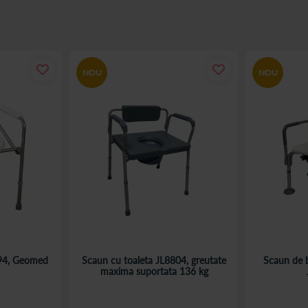
de rezistenta, in timp ce pentru recuperare este indicat pedalierul ortopedic
i intretine mobilitatea bratelor, picioarelor.
NOU
NOU
pe siguranta utilizatorilor. Alegem marci si produse de incredere, oferind o
atena!
894, Geomed
Scaun cu toaleta JL8804, greutate
Scaun de b
maxima suportata 136 kg