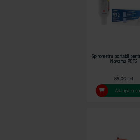
Spirometru portabil pentr
Novama PEF2
89,00 Lei
Adaugă în co