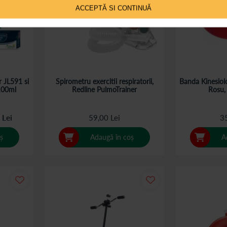
ACCEPTĂ SI CONTINUĂ
r JL591 si
Spirometru exercitii respiratorii,
Banda Kinesiol
 100ml
Redline PulmoTrainer
Rosu,
 Lei
59,00 Lei
35
ș
Adaugă în coș
A