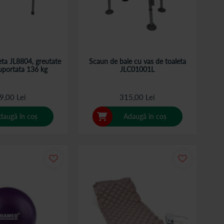
eta JL8804, greutate
Scaun de baie cu vas de toaleta
portata 136 kg
JLC01001L
9,00 Lei
315,00 Lei
daugă în coș
Adaugă în coș