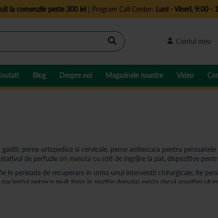
uit la comenzile peste 300 lei
| Program Call Center:
Luni - Vineri, 9:00 - 
Cautare
Contul meu
outati
Blog
Despre noi
Magazinele noastre
Video
Con
 gasiti: perne ortopedice si cervicale, perne antiescara pentru persoanele 
ativul de perfuzie ori masuta cu roti de ingrijire la pat, dispozitive pentru
ie in perioada de recuperare in urma unui interventii chirurgicale, fie per
acientul petrece mult timp in pozitie dorsala) exista riscul aparitiei ulce
i mult confort utilizatorului.
are doresc sa aiba un tonus muscular bun si celor aflati in perioada de r