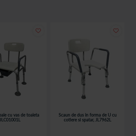
. Pedalierul se foloseste atat pentru picioare, cat si pentru maini,
 experienta de cumparaturi usoara si convenabila. In plus, iti livram
aie cu vas de toaleta
Scaun de dus in forma de U cu
JLC01001L
cotiere si spatar, JL7962L