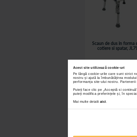
Scaun de dus in forma 
cotiere si spatar, JL
285,00 Lei
Acest site utilizează cookie-uri
Pe lângă cookie-urile care sunt strict 
Adaugă în co
nostru și ajută la îmbunătățirea modului
performanța site-ului nostru. Partenerii
Puteți face clic pe „Acceptă si continuă”
puteți modifica preferințele și, în spec
Mai multe detalii
aici
.