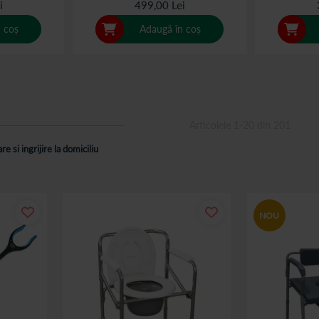
i
499,00 Lei
 coș
Adaugă în coș
Articolele
1
-
20
din
201
e si ingrijire la domiciliu
NOU