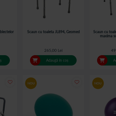
biectelor
Scaun cu toaleta JL894, Geomed
Scaun cu toal
maxima su
265,00 Lei
49
ș
Adaugă în coș
A
NOU
NOU