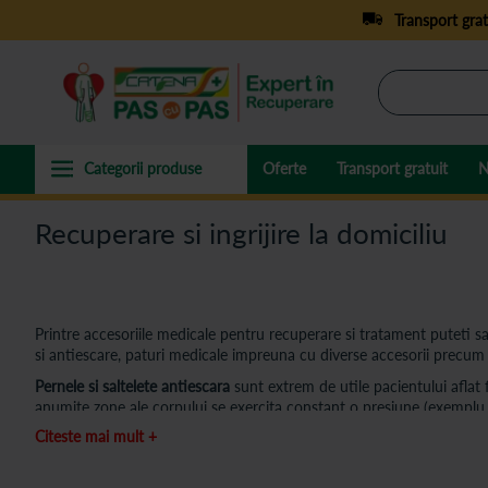
Transport grat
Oferte
Transport gratuit
N
Recuperare si ingrijire la domiciliu
Printre accesoriile medicale pentru recuperare si tratament puteti sa
si antiescare, paturi medicale impreuna cu diverse accesorii precum st
Pernele si saltelete antiescara
sunt extrem de utile pacientului aflat f
anumite zone ale corpului se exercita constant o presiune (exemplu, p
Citeste mai mult +
Spatarele
(inaltatorul de perna), accesoriile de sprijin vin sa ofere ma
Dispozitivele pentru exercitii
sunt indicate deopotriva persoanelor c