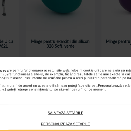
de U cu
Minge pentru exercitii din silicon
Minge pentru e
7962L
328 Soft, verde
32,00 Lei
27
necesare pentru funcționarea acestui site web, folosim cookie-uri care ne ajută să î
ș
Adaugă în coș
A
 în care funcționează site-ul, de exemplu, făcând rezultatele să fie mai exacte în caz
 noștri folosesc instrumente de urmărire pentru a oferi publicitate personalizată pe ba
 pentru a fi de acord cu aceste utilizări sau puteți face clic pe „Personalizează setăr
ial, vă puteți retrage consimțământul pe site-ul nostru în orice moment.
SALVEAZĂ SETĂRILE
PERSONALIZEAZĂ SETĂRILE