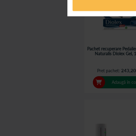
Pachet recuperare Pedalie
Naturalis Diolex Gel,
243,20
Pret pachet
Adaugă în co