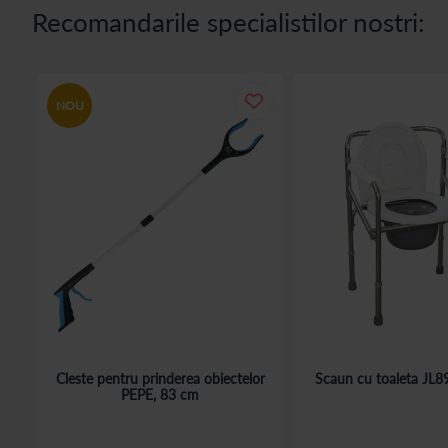
benzile de fitness disponibile in variante multiple, cu diverse grade 
Recomandarile specialistilor nostri:
scopul utilizarii acestuia fiind de a ajuta pacientul sa redobandeasca s
De ce sa alegi Catena Pas cu Pas?
NOU
Punem accent pe calitate, inovatie, eficacitate si nu in ultimul rand 
comanda rapid la domiciliu si chiar in cea mai apropiata farmacie C
Cleste pentru prinderea obiectelor
Scaun cu toaleta JL
PEPE, 83 cm