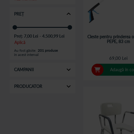
PREȚ
Preț:
7,00 Lei
-
4.500,99 Lei
Cleste pentru prinderea o
PEPE, 83 cm
Aplică
Au fost găsite:
201 produse
în acest interval
69,00 Lei
CAMPANII
Adaugă în co
PRODUCATOR