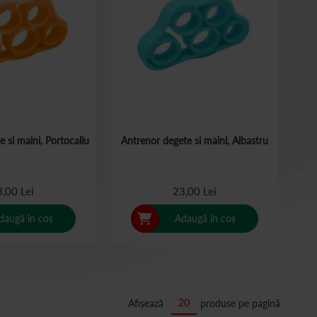
 si maini, Portocaliu
Antrenor degete si maini, Albastru
,00 Lei
23,00 Lei
daugă în coș
Adaugă în coș
Afișează
produse pe pagină