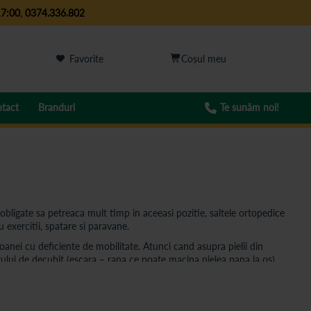
17:00
,
0374.336.802
Favorite
tact
Branduri
Te sunăm noi!
obligate sa petreaca mult timp in aceeasi pozitie, saltele ortopedice
 exercitii, spatare si paravane.
soanei cu deficiente de mobilitate. Atunci cand asupra pielii din
rului de decubit (escara – rana ce poate macina pielea pana la os).
ecuperare medicala. Pentru exercitii de stretching va recomandam