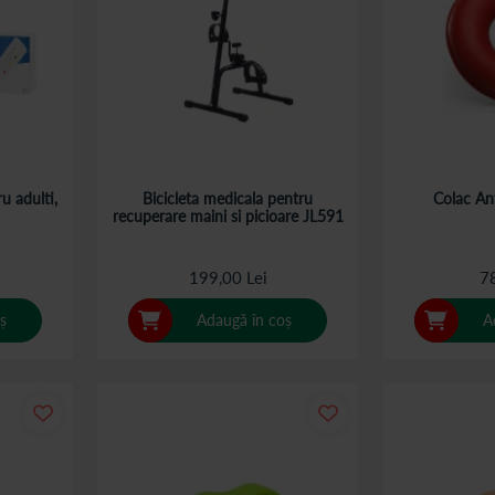
u adulti,
Bicicleta medicala pentru
Colac An
recuperare maini si picioare JL591
199,00 Lei
78
ș
Adaugă în coș
A