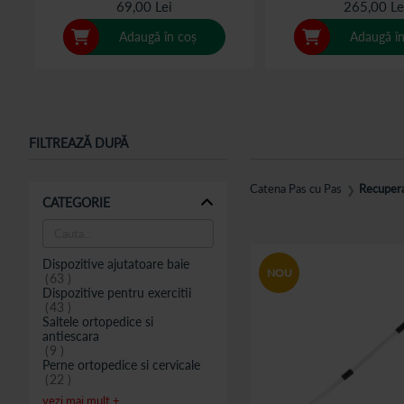
69,00 Lei
265,00 Le
Adaugă în coș
Adaugă în
FILTREAZĂ DUPĂ
Catena Pas cu Pas
Recuperar
❯
CATEGORIE
Dispozitive ajutatoare baie
NOU
63
Dispozitive pentru exercitii
43
Saltele ortopedice si
antiescara
9
Perne ortopedice si cervicale
22
vezi mai mult +