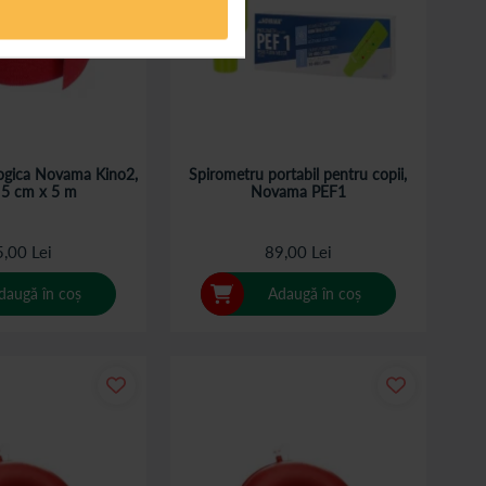
ogica Novama Kino2,
Spirometru portabil pentru copii,
 5 cm x 5 m
Novama PEF1
,00 Lei
89,00 Lei
daugă în coș
Adaugă în coș