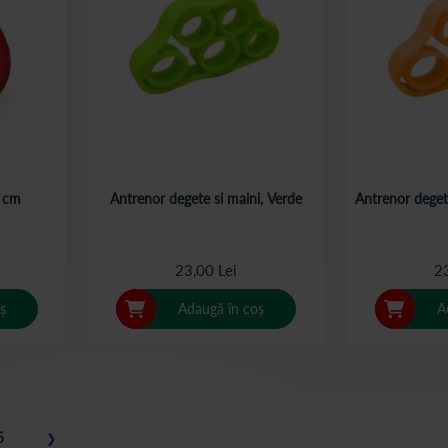
5 cm
Antrenor degete si maini, Verde
Antrenor degete
23,00 Lei
23
ș
Adaugă în coș
A
 pagina
Pagina
5
❯