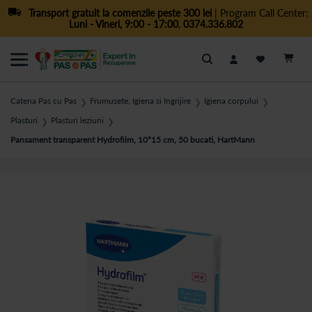
Transport gratuit la comenzile peste 300 lei
| Program Call Center:
Luni - Vineri, 9:00 - 17:00
,
0374.336.802
Cautare
Catena Pas cu Pas
Frumusete, Igiena si Ingrijire
Igiena corpului
❯
❯
❯
Plasturi
Plasturi leziuni
❯
❯
Pansament transparent Hydrofilm, 10*15 cm, 50 bucati, HartMann