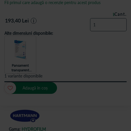
Fii primul care adaugă o recenzie pentru acest produs
Cant.
ÎN STOC
193,40
Lei
i
Alte dimensiuni disponibile:
Pansament
transparent
Hydrofilm, 10*15
1 variante disponibile
cm, 10 bucati,
HartMann
Adaugă în coș
Gama:
HYDROFILM