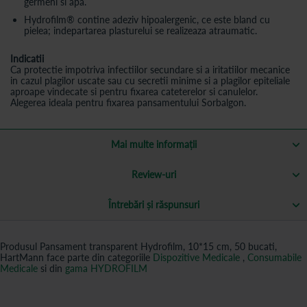
germeni si apa.
Hydrofilm® contine adeziv hipoalergenic, ce este bland cu
pielea; indepartarea plasturelui se realizeaza atraumatic.
Indicatii
Ca protectie impotriva infectiilor secundare si a iritatiilor mecanice
in cazul plagilor uscate sau cu secretii minime si a plagilor epiteliale
aproape vindecate si pentru fixarea cateterelor si canulelor.
Alegerea ideala pentru fixarea pansamentului Sorbalgon.
Mai multe informații
Review-uri
Întrebări și răspunsuri
Produsul Pansament transparent Hydrofilm, 10*15 cm, 50 bucati,
HartMann face parte din categoriile
Dispozitive Medicale
,
Consumabile
Medicale
si din
gama HYDROFILM