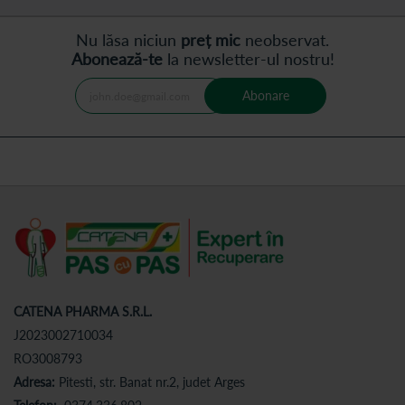
Nu lăsa niciun
preț mic
neobservat.
Abonează-te
la newsletter-ul nostru!
Abonare
CATENA PHARMA S.R.L.
J2023002710034
RO3008793
Adresa:
Pitesti, str. Banat nr.2, judet Arges