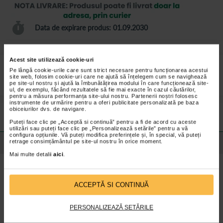
Data de expirare produs: 01.09.2030
Acest site utilizează cookie-uri
HartMann Hydrofilm 10 *15 cm este un plasture steril, transparent,
Pe lângă cookie-urile care sunt strict necesare pentru funcționarea acestui
ambalat individual, autoadeziv pentru protectia plagii.
site web, folosim cookie-uri care ne ajută să înțelegem cum se navighează
pe site-ul nostru și ajută la îmbunătățirea modului în care funcționează site-
ul, de exemplu, făcând rezultatele să fie mai exacte în cazul căutărilor,
pentru a măsura performanța site-ului nostru. Partenerii noștri folosesc
Preturile si promotiile afisate pe site in dreptul fiecarui produs sunt
instrumente de urmărire pentru a oferi publicitate personalizată pe baza
valabile pentru comenzile efectuate online.
obiceiurilor dvs. de navigare.
Puteți face clic pe „Acceptă si continuă” pentru a fi de acord cu aceste
utilizări sau puteți face clic pe „Personalizează setările” pentru a vă
configura opțiunile. Vă puteți modifica preferințele și, în special, vă puteți
retrage consimțământul pe site-ul nostru în orice moment.
Detalii despre produs
Mai multe detalii
aici
.
Beneficii Pansament transparent autoadeziv
Hartmann, Hydrofilm:
ACCEPTĂ SI CONTINUĂ
Plasture transparent pentru protectia plagii.
PERSONALIZEAZĂ SETĂRILE
Plasture autoadeziv pentru protectia plagii; realizat dintr-o
pelicula semipermeabila de poliuretan, impermeabila pentru