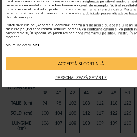
cookie-uri care ne ajută să înțelegem cum se navighează pe site-ul nostru și ajut
îmbunătățirea modului în care funcționează site-ul, de exemplu, făcând rezultatel
exacte în cazul căutărilor, pentru a măsura performanța site-ului nostru. Partener
folosesc instrumente de urmărire pentru a oferi publicitate personalizată pe baza 
dvs. de navigare.
Puteți face clic pe „Acceptă si continuă” pentru a fi de acord cu aceste utilizări s
face clic pe „Personalizează setările” pentru a vă configura opțiunile. Vă puteți m
preferințele și, în special, vă puteți retrage consimțământul pe site-ul nostru în o
moment.
Mai multe detalii
aici
.
ACCEPTĂ SI CONTINUĂ
PERSONALIZEAZĂ SETĂRILE
DENUMIRE
MARIMI
DIMENSIUNE
38
40
42
44
46
48
50
TALIE (cm)
94
98
102
108
112
118
122
SOLD (cm)
100
104
108
112
117
122
126
LUNGIME
106
107
108
108
109
109
110
(cm)