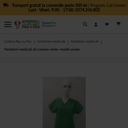
Transport gratuit la comenzile peste 300 lei
| Program Call Center:
Luni - Vineri, 9:00 - 17:00
,
0374.336.802
Cautare
Catena Pas cu Pas
Uniforme medicale
Pantaloni medicali
❯
❯
❯
Pantaloni medicali de culoare verde- model unisex