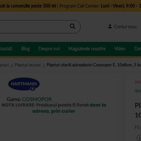
uit la comenzile peste 300 lei
| Program Call Center:
Luni - Vineri, 9:00 - 
Cautare
Contul meu
outati
Blog
Despre noi
Magazinele noastre
Video
Con
asturi
Plasturi leziuni
Plasturi sterili autoadezivi Cosmopor E, 10x8cm, 5 
❯
❯
IND
Vre
Gama:
COSMOPOR
Pl
1
Fii
i