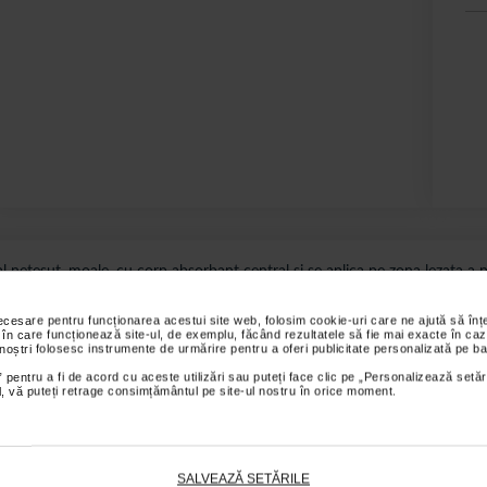
l netesut, moale, cu corp absorbant central si se aplica pe zona lezata a pie
necesare pentru funcționarea acestui site web, folosim cookie-uri care ne ajută să î
s sunt valabile pentru comenzile efectuate online.
 în care funcționează site-ul, de exemplu, făcând rezultatele să fie mai exacte în caz
 noștri folosesc instrumente de urmărire pentru a oferi publicitate personalizată pe ba
 pentru a fi de acord cu aceste utilizări sau puteți face clic pe „Personalizează setăr
ial, vă puteți retrage consimțământul pe site-ul nostru în orice moment.
ții
Review-uri
Întrebări și
SALVEAZĂ SETĂRILE