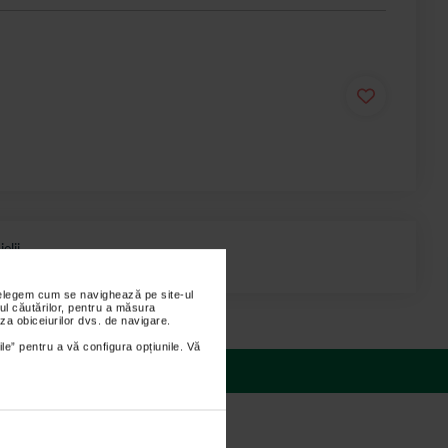
lii.
nțelegem cum se navighează pe site-ul
ul căutărilor, pentru a măsura
za obiceiurilor dvs. de navigare.
ile” pentru a vă configura opțiunile. Vă
 răspunsuri