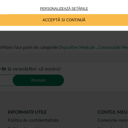
PERSONALIZEAZĂ SETĂRILE
ACCEPTĂ SI CONTINUĂ
rtMann face parte din categoriile
Dispozitive Medicale
,
Consumabile Med
-te
la newsletter-ul nostru!
Abonare
INFORMATII UTILE
CONTUL MEU
Politica de confidentialitate
Comenzile mele