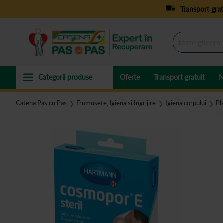
Transport grat
Oferte
Transport gratuit
N
Catena Pas cu Pas
Frumusete, Igiena si Ingrijire
Igiena corpului
Pl
❯
❯
❯