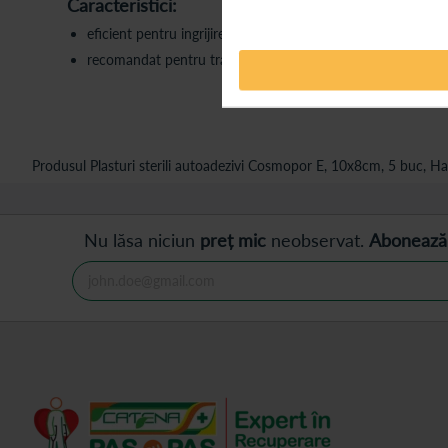
Caracteristici:
eficient pentru ingrijirea ranilor post-operatorii;
recomandat pentru tratamentul steril al leziunilor minore.
Produsul Plasturi sterili autoadezivi Cosmopor E, 10x8cm, 5 buc, Ha
Nu lăsa niciun
preț mic
neobservat.
Abonează