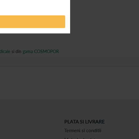
icale
si din
gama COSMOPOR
PLATA SI LIVRARE
Termeni si conditii