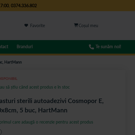
17:00
,
0374.336.802
Favorite
tact
Branduri
Te sunăm noi!
buc, HartMann
ISPONIBIL
au să știu când acest produs e în stoc
asturi sterili autoadezivi Cosmopor E,
0x8cm, 5 buc, HartMann
 primul care adaugă o recenzie pentru acest produs