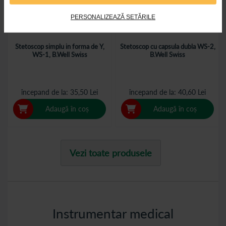
PERSONALIZEAZĂ SETĂRILE
Stetoscop simplu in forma de Y,
Stetoscop cu capsula dubla WS-2,
WS-1, B.Well Swiss
B.Well Swiss
începand de la
35,50 Lei
începand de la
40,60 Lei
Adaugă în coș
Adaugă în coș
Vezi toate produsele
Instrumentar medical