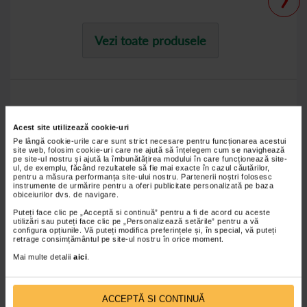
Vezi toate produsele
Stetoscoape
Acest site utilizează cookie-uri
Pe lângă cookie-urile care sunt strict necesare pentru funcționarea acestui
site web, folosim cookie-uri care ne ajută să înțelegem cum se navighează
Stetoscoapele sunt esentiale pentru examinarile medicale si sunt
pe site-ul nostru și ajută la îmbunătățirea modului în care funcționează site-
potrivite pentru studenti si profesionisti. Modelele disponibile
ul, de exemplu, făcând rezultatele să fie mai exacte în cazul căutărilor,
combina precizia acustica cu durabilitatea si usurinta in utilizare.
pentru a măsura performanța site-ului nostru. Partenerii noștri folosesc
instrumente de urmărire pentru a oferi publicitate personalizată pe baza
obiceiurilor dvs. de navigare.
Puteți face clic pe „Acceptă si continuă” pentru a fi de acord cu aceste
utilizări sau puteți face clic pe „Personalizează setările” pentru a vă
configura opțiunile. Vă puteți modifica preferințele și, în special, vă puteți
retrage consimțământul pe site-ul nostru în orice moment.
Mai multe detalii
aici
.
ACCEPTĂ SI CONTINUĂ