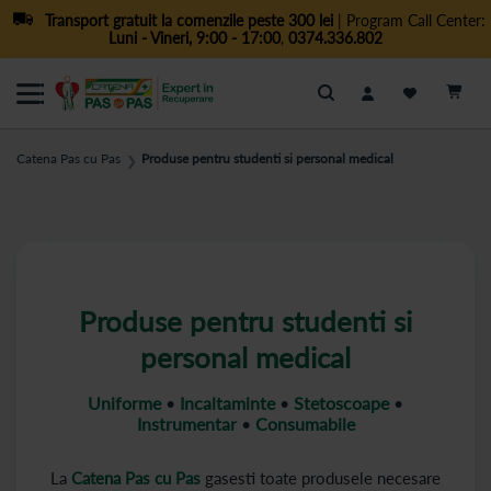
Transport gratuit la comenzile peste 300 lei
| Program Call Center:
Luni - Vineri, 9:00 - 17:00
,
0374.336.802
Cautare
Catena Pas cu Pas
Produse pentru studenti si personal medical
❯
Produse pentru studenti si
personal medical
Uniforme
•
Incaltaminte
•
Stetoscoape
•
Instrumentar
•
Consumabile
La
Catena Pas cu Pas
gasesti toate produsele necesare