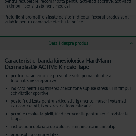
pentru recuperare, recomandata pentru activitati sportive, activitati
in timpul liber si tratament medical.
Preturile si promotiile afisate pe site in dreptul fiecarui produs sunt
valabile pentru comenzile efectuate online.
Detalii despre produs
Caracteristici banda kinesiologica HartMann
Dermaplast® ACTIVE Kinesio Tape
pentru tratamentul de preventie si de prima intentie a
traumatismelor sportive;
indicata pentru sustinerea acelor zone supuse stresului in timpul
activitatilor sportive;
poate fi utilizata pentru articulatii, ligamente, muschi vatamati
sau contractati, fara a restrictiona miscarile;
permite respiratia pielii, fiind permeabila pentru aer si rezistenta
la apa;
instructiuni detaliate de utilizare sunt incluse in ambalaj;
produsul nu contine latex.