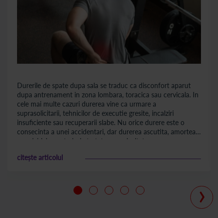
Durerile de spate dupa sala se traduc ca disconfort aparut
dupa antrenament in zona lombara, toracica sau cervicala. In
cele mai multe cazuri durerea vine ca urmare a
suprasolicitarii, tehnicilor de executie gresite, incalziri
insuficiente sau recuperarii slabe. Nu orice durere este o
consecinta a unei accidentari, dar durerea ascutita, amorteala
sau slabiciunea trebuie tratate cu seriozitate.
citește articolul
›