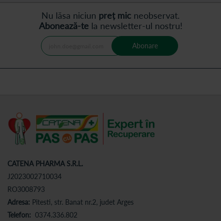
Nu lăsa niciun
preț mic
neobservat.
Abonează-te
la newsletter-ul nostru!
Abonare
CATENA PHARMA S.R.L.
J2023002710034
RO3008793
Adresa:
Pitesti, str. Banat nr.2, judet Arges
Telefon:
0374.336.802