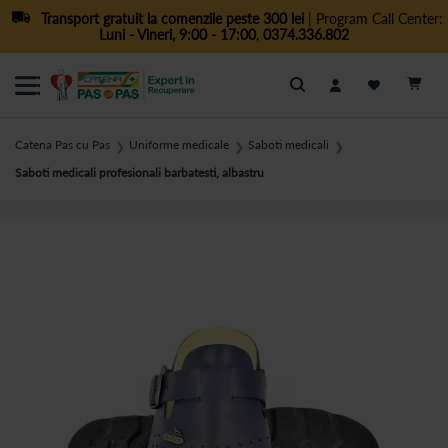
Transport gratuit la comenzile peste 300 lei
| Program Call Center:
Luni - Vineri, 9:00 - 17:00
,
0374.336.802
Cautare
Catena Pas cu Pas
Uniforme medicale
Saboti medicali
❯
❯
❯
Saboti medicali profesionali barbatesti, albastru