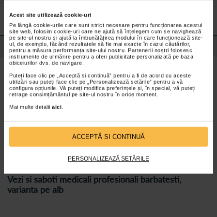
Preturile si promotiile afisate pe site in dreptul fiecarui produs sunt
valabile pentru comenzile efectuate online.
Acest site utilizează cookie-uri
Pe lângă cookie-urile care sunt strict necesare pentru funcționarea acestui
site web, folosim cookie-uri care ne ajută să înțelegem cum se navighează
pe site-ul nostru și ajută la îmbunătățirea modului în care funcționează site-
ul, de exemplu, făcând rezultatele să fie mai exacte în cazul căutărilor,
Detalii despre produs
pentru a măsura performanța site-ului nostru. Partenerii noștri folosesc
instrumente de urmărire pentru a oferi publicitate personalizată pe baza
obiceiurilor dvs. de navigare.
Caracteristici
Puteți face clic pe „Acceptă si continuă” pentru a fi de acord cu aceste
utilizări sau puteți face clic pe „Personalizează setările” pentru a vă
Partea superioara este confectionata din piele naturala;
configura opțiunile. Vă puteți modifica preferințele și, în special, vă puteți
retrage consimțământul pe site-ul nostru în orice moment.
Sabotii sunt destinati industriei alimentare, farmaceutice sau
spitalelor;
Mai multe detalii
aici
.
Brant din piele, moale, forma anatomica si anti-soc;
Fete perforate pentru o aerisire mai buna a piciorului;
ACCEPTĂ SI CONTINUĂ
Inchidere cu curea reglabila;
Talpa din poliuretan, anti-alunecare, inaltime 4 cm.
PERSONALIZEAZĂ SETĂRILE
Vezi si saboti medicali profesionali barbatesti,
varianta pe alb