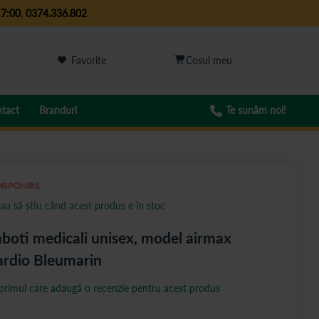
17:00
,
0374.336.802
Favorite
tact
Branduri
Te sunăm noi!
ISPONIBIL
au să știu când acest produs e în stoc
boti medicali unisex, model airmax
rdio Bleumarin
 primul care adaugă o recenzie pentru acest produs