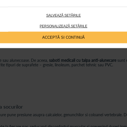
in cu imprimeu, model airmax Cardio Bleumarin.
ura confortul celor peste 10.000 de pasi de care o persoana mereu in misca
SALVEAZĂ SETĂRILE
lpa medicinala comoda. Reduce oboseala picioarelor cu cel putin 50% fat
icioarelor si pentru a evita oboseala.
PERSONALIZEAZĂ SETĂRILE
 design anti-alunecare si absorbtie a socurilor?
ACCEPTĂ SI CONTINUĂ
e, deplasari frecvente pe suprafete dure si ritm alert de activitate. In ac
ede sau alunecoase. De aceea,
saboti medicali cu talpa anti-alunecare
sunt e
erite tipuri de suprafete – gresie, linoleum, parchet tehnic sau PVC.
a socurilor
ure pune presiune asupra calcaielor, genunchilor si coloanei vertebrale. De
ate la fiecare pas, reducand disconfortul muscular si prevenind dureri lo