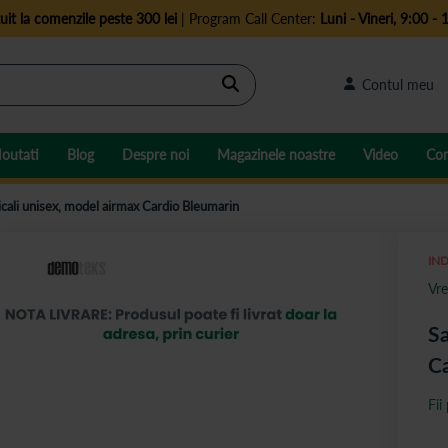
uit la comenzile peste 300 lei
| Program Call Center:
Luni - Vineri, 9:00 - 
Cautare
Contul meu
outati
Blog
Despre noi
Magazinele noastre
Video
Con
cali unisex, model airmax Cardio Bleumarin
IND
Vre
Sa
Ca
Fii