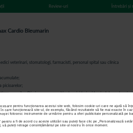
ții
Review-uri
Întrebări și
rmax Cardio Bleumarin
edici veterinari, stomatologi, farmacisti, personal spital sau clinica
e acumulate;
a picioarelor;
e a socurilor. Diminuneaza aparitia de mici leziuni la nivelul oaselor si art
fortabil intreaga zi atunci cand esti la spital sau la cabinet;
necesare pentru funcționarea acestui site web, folosim cookie-uri care ne ajută să î
 în care funcționează site-ul, de exemplu, făcând rezultatele să fie mai exacte în caz
 noștri folosesc instrumente de urmărire pentru a oferi publicitate personalizată pe ba
 pentru a fi de acord cu aceste utilizări sau puteți face clic pe „Personalizează setăr
ial, vă puteți retrage consimțământul pe site-ul nostru în orice moment.