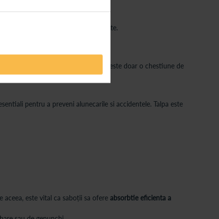
re, asa cum esti tu, are nevoie!
a de o pereche normala de incaltaminte.
este conditii, incaltamintea aleasa nu este doar o chestiune de
sentiali pentru a preveni alunecarile si accidentele. Talpa este
 aceea, este vital ca saboții sa ofere
absorbtie eficienta a
mbare sau de genunchi.