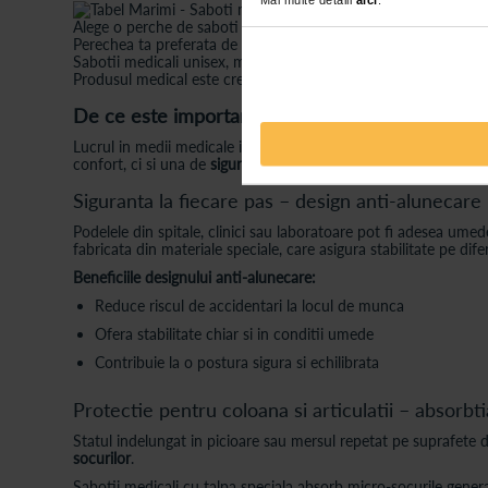
Alege o perche de saboti medicali unisex, de culoare bleumar
Perechea ta preferata de saboti medicinali ortopedici iti asig
Sabotii medicali unisex, model airmax Cardio Bleumarin au ta
Produsul medical este creat special pentru a-ti reda confortul p
De ce este important sa alegi saboti medicali cu
Lucrul in medii medicale inseamna mult timp petrecut in picioar
confort, ci si una de
siguranta si sanatate pe termen lung
.
Siguranta la fiecare pas – design anti-alunecare
Podelele din spitale, clinici sau laboratoare pot fi adesea um
fabricata din materiale speciale, care asigura stabilitate pe dif
Beneficiile designului anti-alunecare:
Reduce riscul de accidentari la locul de munca
Ofera stabilitate chiar si in conditii umede
Contribuie la o postura sigura si echilibrata
Protectie pentru coloana si articulatii – absorbti
Statul indelungat in picioare sau mersul repetat pe suprafete d
socurilor
.
Sabotii medicali cu talpa speciala absorb micro-socurile gener