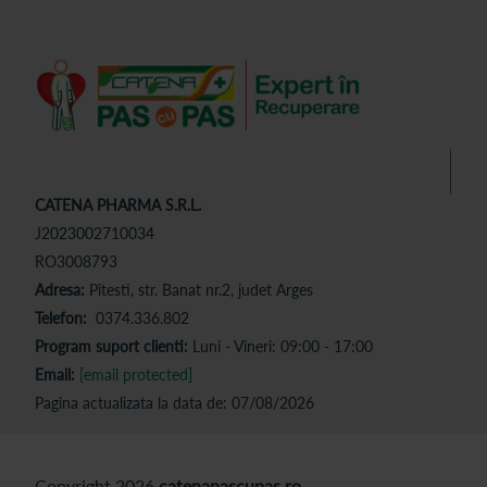
CATENA PHARMA S.R.L.
J2023002710034
RO3008793
Adresa:
Pitesti, str. Banat nr.2, judet Arges
Telefon:
0374.336.802
Program suport clienti:
Luni - Vineri: 09:00 - 17:00
Email:
[email protected]
Pagina actualizata la data de: 07/08/2026
Copyright 2026
catenapascupas.ro