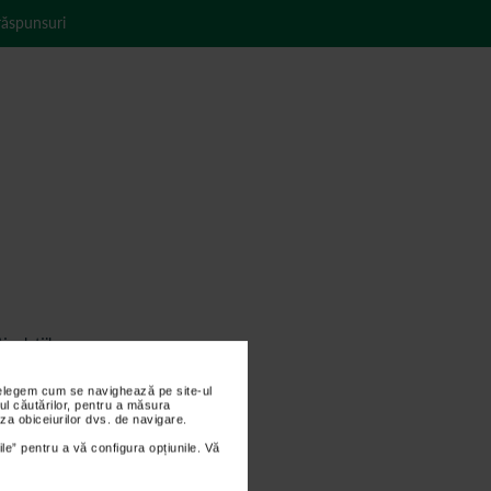
 răspunsuri
iculatiilor;
nțelegem cum se navighează pe site-ul
ul căutărilor, pentru a măsura
za obiceiurilor dvs. de navigare.
ile” pentru a vă configura opțiunile. Vă