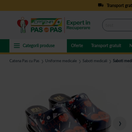
Transport grat
Oferte
Transport gratuit
N
Catena Pas cu Pas
Uniforme medicale
Saboti medicali
Saboti medi
❯
❯
❯