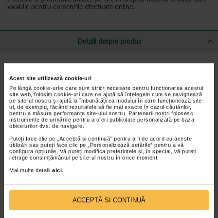
valabile pentru comenzile efectuate online.
Detalii despre produs
Caracteristici si beneficii Servetele Revigorante si de
Protectie Chicco Naturalz
Acest site utilizează cookie-uri
Pe lângă cookie-urile care sunt strict necesare pentru funcționarea acestui
cu textura fina se absoarbe usor, protejand, racorind si hidratand
site web, folosim cookie-uri care ne ajută să înțelegem cum se navighează
pielea bebelusului datorita celor 95% ingrediente naturale:
pe site-ul nostru și ajută la îmbunătățirea modului în care funcționează site-
ul, de exemplu, făcând rezultatele să fie mai exacte în cazul căutărilor,
extract de Eucalypt organic si ulei essential de Citronella-
pentru a măsura performanța site-ului nostru. Partenerii noștri folosesc
lemongrass.
instrumente de urmărire pentru a oferi publicitate personalizată pe baza
obiceiurilor dvs. de navigare.
produs testat dermatologic pentru piele sensibila.
Puteți face clic pe „Acceptă si continuă” pentru a fi de acord cu aceste
protejeaza atat pe timpul zilei, cat si al noptii.
utilizări sau puteți face clic pe „Personalizează setările” pentru a vă
configura opțiunile. Vă puteți modifica preferințele și, în special, vă puteți
fara alcool
retrage consimțământul pe site-ul nostru în orice moment.
usor de aplicat
Mai multe detalii
aici
.
absorbtie rapida, nu lasa pielea uleioasa
Mod de utilizare
ACCEPTĂ SI CONTINUĂ