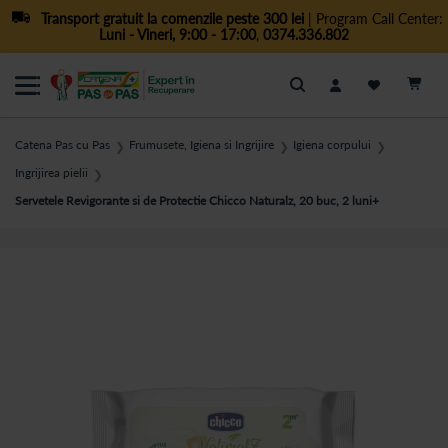
Transport gratuit la comenzile peste 300 lei
| Program Call Center:
Luni - Vineri, 9:00 - 17:00
,
0374.336.802
Cautare
Catena Pas cu Pas
Frumusete, Igiena si Ingrijire
Igiena corpului
❯
❯
❯
Ingrijirea pielii
❯
Servetele Revigorante si de Protectie Chicco Naturalz, 20 buc, 2 luni+