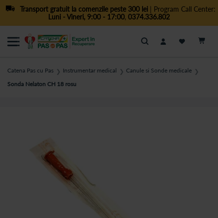
Transport gratuit la comenzile peste 300 lei
| Program Call Center:
Luni - Vineri, 9:00 - 17:00
,
0374.336.802
Cautare
Catena Pas cu Pas
Instrumentar medical
Canule si Sonde medicale
❯
❯
❯
Sonda Nelaton CH 18 rosu