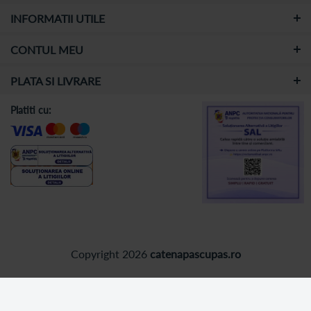
INFORMATII UTILE
CONTUL MEU
PLATA SI LIVRARE
Platiti cu:
Copyright 2026
catenapascupas.ro