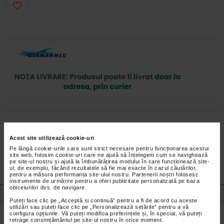
Sonda Nelaton CH 18 este confectionata din PVC medicinal
transparent.
Acest site utilizează cookie-uri
Pe lângă cookie-urile care sunt strict necesare pentru funcționarea acestui
Preturile si promotiile afisate pe site in dreptul fiecarui produs sunt
site web, folosim cookie-uri care ne ajută să înțelegem cum se navighează
valabile pentru comenzile efectuate online.
pe site-ul nostru și ajută la îmbunătățirea modului în care funcționează site-
ul, de exemplu, făcând rezultatele să fie mai exacte în cazul căutărilor,
pentru a măsura performanța site-ului nostru. Partenerii noștri folosesc
instrumente de urmărire pentru a oferi publicitate personalizată pe baza
obiceiurilor dvs. de navigare.
Detalii despre produs
Puteți face clic pe „Acceptă si continuă” pentru a fi de acord cu aceste
utilizări sau puteți face clic pe „Personalizează setările” pentru a vă
configura opțiunile. Vă puteți modifica preferințele și, în special, vă puteți
Are cap specific in forma de palnie, varful inchis si doi ochi polisati.
retrage consimțământul pe site-ul nostru în orice moment.
Este ambalata individual in ambalaj steril. Sonda Nelaton CH 18 are