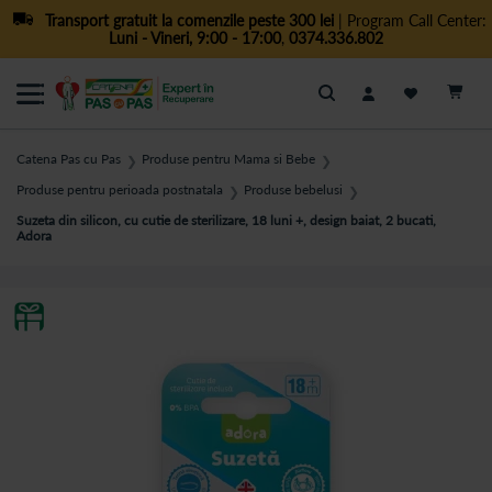
Transport gratuit la comenzile peste 300 lei
| Program Call Center:
Luni - Vineri, 9:00 - 17:00
,
0374.336.802
Cautare
Catena Pas cu Pas
Produse pentru Mama si Bebe
❯
❯
Produse pentru perioada postnatala
Produse bebelusi
❯
❯
Suzeta din silicon, cu cutie de sterilizare, 18 luni +, design baiat, 2 bucati,
Adora