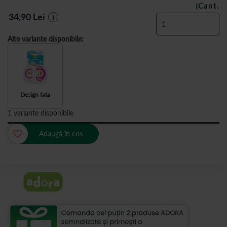
Cant.
ÎN STOC
34,90
Lei
i
Alte variante disponibile:
Design fata
1 variante disponibile
Adaugă în coș