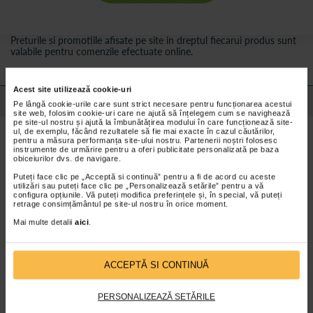
Preturile si promotiile afisate pe site in dreptul fiecarui produs sunt
valabile pentru comenzile efectuate online.
Acest site utilizează cookie-uri
Detalii despre produs
Pe lângă cookie-urile care sunt strict necesare pentru funcționarea acestui
site web, folosim cookie-uri care ne ajută să înțelegem cum se navighează
pe site-ul nostru și ajută la îmbunătățirea modului în care funcționează site-
ul, de exemplu, făcând rezultatele să fie mai exacte în cazul căutărilor,
Beneficii Adora Suzeta din silicon, cu cutie de
pentru a măsura performanța site-ului nostru. Partenerii noștri folosesc
instrumente de urmărire pentru a oferi publicitate personalizată pe baza
sterilizare:
obiceiurilor dvs. de navigare.
Pielea micutului poate sa respire
Puteți face clic pe „Acceptă si continuă” pentru a fi de acord cu aceste
Designul inovator, cu orificii mari pentru aerisire, asigura o
utilizări sau puteți face clic pe „Personalizează setările” pentru a vă
configura opțiunile. Vă puteți modifica preferințele și, în special, vă puteți
ventilare optima a pielii, prevenind umezirea excesiva si aparitia
retrage consimțământul pe site-ul nostru în orice moment.
iritatiilor. Confortul pielii este o conditie importanta ca bebe sa
fie linistit si fericit.
Mai multe detalii
aici
.
Dezvoltarea sanatoasa a cavitatii orale
Confectionata dintr-un silicon moale, de inalta calitate, tetina
suzetei Adora pentru baieti sprijina dezvoltarea normala a
ACCEPTĂ SI CONTINUĂ
cavitatii orale. Forma simetrica a tetinei este special conceputa
pentru a respecta conturul natural al boltei palatine, gingiilor si
dintilor micutului.
PERSONALIZEAZĂ SETĂRILE
Greutate redusa