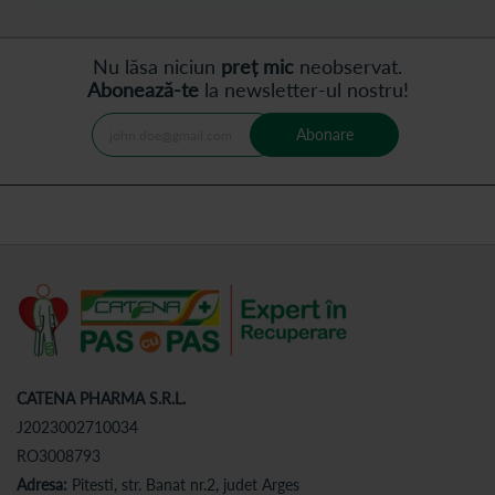
Nu lăsa niciun
preț mic
neobservat.
Abonează-te
la newsletter-ul nostru!
Abonare
CATENA PHARMA S.R.L.
J2023002710034
RO3008793
Adresa:
Pitesti, str. Banat nr.2, judet Arges