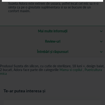
Suzeta Adora este extrem de usoara, astfel incat cel mic sa n-o
simta ca pe o greutate suplimentara si sa se bucure de un
confort maxim.
Mai multe informații
Review-uri
Întrebări și răspunsuri
Produsul Suzeta din silicon, cu cutie de sterilizare, 18 luni +, design baiat,
2 bucati, Adora face parte din categoriile
Mama si copilul
,
Puericultura
mica
Te-ar putea interesa și