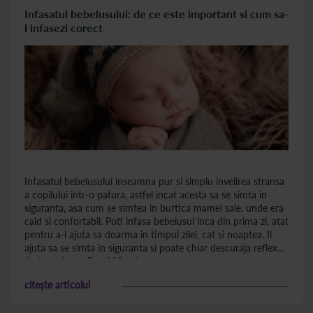
Infasatul bebelusului: de ce este important si cum sa-
l infasezi corect
Infasatul bebelusului inseamna pur si simplu invelirea stransa
a copilului intr-o patura, astfel incat acesta sa se simta in
siguranta, asa cum se simtea in burtica mamei sale, unde era
cald si confortabil. Poti infasa bebelusul inca din prima zi, atat
pentru a-l ajuta sa doarma in timpul zilei, cat si noaptea. Il
ajuta sa se simta in siguranta si poate chiar descuraja reflexul
de tresarire (reflexul Moro).
citește articolul