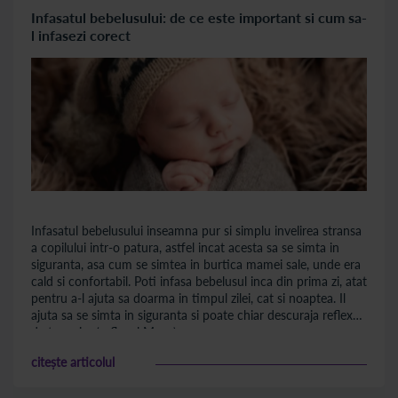
Infasatul bebelusului: de ce este important si cum sa-
l infasezi corect
Infasatul bebelusului inseamna pur si simplu invelirea stransa
a copilului intr-o patura, astfel incat acesta sa se simta in
siguranta, asa cum se simtea in burtica mamei sale, unde era
cald si confortabil. Poti infasa bebelusul inca din prima zi, atat
pentru a-l ajuta sa doarma in timpul zilei, cat si noaptea. Il
ajuta sa se simta in siguranta si poate chiar descuraja reflexul
de tresarire (reflexul Moro).
citește articolul