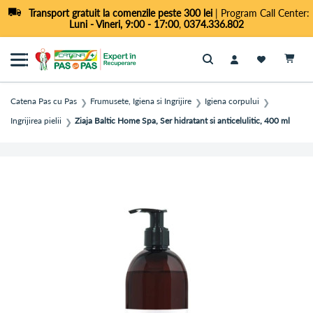
Transport gratuit la comenzile peste 300 lei
| Program Call Center:
Luni - Vineri, 9:00 - 17:00
,
0374.336.802
Cautare
Catena Pas cu Pas
Frumusete, Igiena si Ingrijire
Igiena corpului
❯
❯
❯
Ingrijirea pielii
Ziaja Baltic Home Spa, Ser hidratant si anticelulitic, 400 ml
❯