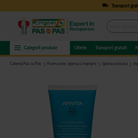
Transport grat
Oferte
Transport gratuit
N
Catena Pas cu Pas
Frumusete, Igiena si Ingrijire
Igiena corpului
Ing
❯
❯
❯