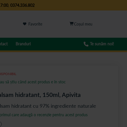
17:00
,
0374.336.802
Favorite
tact
Branduri
Te sunăm noi!
ISPONIBIL
au să știu când acest produs e în stoc
lsam hidratant, 150ml, Apivita
lsam hidratant cu 97% ingrediente naturale
 primul care adaugă o recenzie pentru acest produs