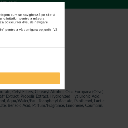
 răspunsuri
nțelegem cum se navighează pe site-ul
ul căutărilor, pentru a măsura
za obiceiurilor dvs. de navigare.
ile” pentru a vă configura opțiunile. Vă
bru si proteine de ovaz;
 complexului APISHIELD HS;
ate, Cetyl Esters, Cetearyl Alcohol, Olea Europaea (Olive)
f* Extract, Propolis Extract, Hydrolyzed Hyaluronic Acid,
ohol, Aqua/Water/Eau, Tocopheryl Acetate, Panthenol, Lactic
rate, Benzoic Acid, Parfum/Fragrance, Limonene, Coumarin.