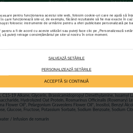
ții
Review-uri
Întrebări și
necesare pentru funcționarea acestui site web, folosim cookie-uri care ne ajută să î
 în care funcționează site-ul, de exemplu, făcând rezultatele să fie mai exacte în caz
 noștri folosesc instrumente de urmărire pentru a oferi publicitate personalizată pe ba
 pentru a fi de acord cu aceste utilizări sau puteți face clic pe „Personalizează setăr
 interiorul fibrei parului, cu acid hialuronic, extract de aloe, miere de cim
ial, vă puteți retrage consimțământul pe site-ul nostru în orice moment.
cu extracte de rozmarin, salvie si propolis;
 timp de factorii de stres externi (poluarea aerului si coafarea), datorita
em de moale si suplu;
SALVEAZĂ SETĂRILE
e rozmarin organic grecesc;
PERSONALIZEAZĂ SETĂRILE
ACCEPTĂ SI CONTINUĂ
 C15-19 Alkane, Glycerin, Brassicamidopropyl Dimethylamine, Isoamyl Laur
saccharide, Hydrolyzed Oat Protein, Rosmarinus Officinalis (Rosemary) Lea
a Flower Oil*, Pelargonium Graveolens Flower Oil*, Inositol, Benzyl Alc
ose, Glucose, Fructose, Potassium Sorbate, Sodium Benzoate, Sodium Cit
ater / Infusion de romarin