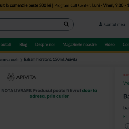
uit la comenzile peste 300 lei
| Program Call Center:
Luni - Vineri, 9:00 - 
Cautare
Contul meu
outati
Blog
Despre noi
Magazinele noastre
Video
Con
rijirea pielii
Balsam hidratant, 150ml, Apivita
❯
IND
Vre
Ba
ba
Fii
i