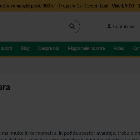
uit la comenzile peste 300 lei
| Program Call Center:
Luni - Vineri, 9:00 - 
Cautare
Contul meu
outati
Blog
Despre noi
Magazinele noastre
Video
Con
ara
 mai multe in termometru. In pofida acestor avantaje, trebuie ti
rele de iarna, ceea ce creste sansele de imbolnavire odata cu cre