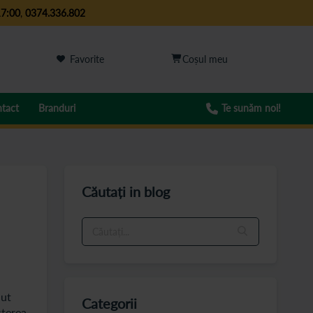
17:00
,
0374.336.802
Favorite
tact
Branduri
Te sunăm noi!
Căutați in blog
nut
Categorii
sterea