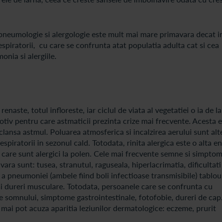
e pneumologie si alergologie este mult mai mare primavara decat i
espiratorii, cu care se confrunta atat populatia adulta cat si cea
nia si alergiile.
ste, totul infloreste, iar ciclul de viata al vegetatiei o ia de la
otiv pentru care astmaticii prezinta crize mai frecvente. Acesta 
lansa astmul. Poluarea atmosferica si incalzirea aerului sunt alt
piratorii in sezonul cald. Totodata, rinita alergica este o alta en
care sunt alergici la polen. Cele mai frecvente semne si simptom
ra sunt: tusea, stranutul, raguseala, hiperlacrimatia, dificultati
u a pneumoniei (ambele fiind boli infectioase transmisibile) tablou
 si dureri musculare. Totodata, persoanele care se confrunta cu
le somnului, simptome gastrointestinale, fotofobie, dureri de cap.
i mai pot acuza aparitia leziunilor dermatologice: eczeme, prurit