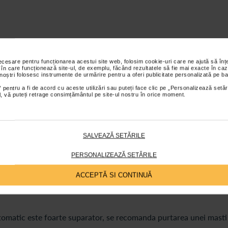
ata cu venirea primaverii nu trebuie sa disperati. Exista solutii 
necesare pentru funcționarea acestui site web, folosim cookie-uri care ne ajută să î
e urmeaza va propunem cateva masuri, cu ajutorul carora sa va
 în care funcționează site-ul, de exemplu, făcând rezultatele să fie mai exacte în caz
para odata cu vremea calda.
 noștri folosesc instrumente de urmărire pentru a oferi publicitate personalizată pe ba
 pentru a fi de acord cu aceste utilizări sau puteți face clic pe „Personalizează setăr
mai mult dimineata si seara intrucat atunci nivelul polenului in aer
ial, vă puteți retrage consimțământul pe site-ul nostru în orice moment.
timpul;
 intrucat acesta poate sa intretina afectiunile respiratorii;
SALVEAZĂ SETĂRILE
ine sa faceti o vizita la medicul alergolog si/sau pneumolog pentr
PERSONALIZEAZĂ SETĂRILE
rgice dupa ureche ci numai in conformitate cu recomandarile med
ACCEPTĂ SI CONTINUĂ
e de preferat neindulcite). Hidratarea corecta va va ajuta sa lupta
ptomatic este foarte suparator, se recomanda purtarea unei masti