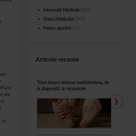
Informatii Medicale
(425)
Sfatul Medicului
(357)
n
Pentru sportivi
(23)
Articole recente
este
e
Totul despre entorsa mediotarsiana, de
C
titate
la diagnostic la recuperare
m
›
e ale
 in
l
 In