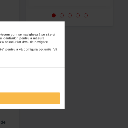
pentru
nțelegem cum se navighează pe site-ul
ul căutărilor, pentru a măsura
za obiceiurilor dvs. de navigare.
ile” pentru a vă configura opțiunile. Vă
 este
u
icului
ti
 de