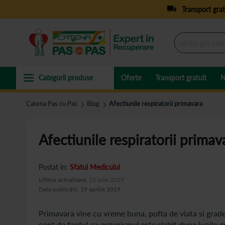
Transport grat
Oferte
Transport gratuit
N
Catena Pas cu Pas
Blog
Afectiunile respiratorii primavara
❯
❯
Afectiunile respiratorii primav
Postat in:
Sfatul Medicului
Ultima actualizare:
23 iulie 2019
Data publicării: 19 aprilie 2019
Primavara vine cu vreme buna, pofta de viata si grade
cont de faptul ca organismul este slabit dupa lunile g