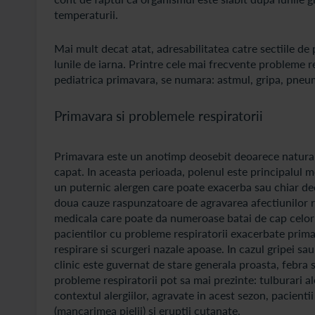
temperaturii.
Mai mult decat atat, adresabilitatea catre sectiile d
lunile de iarna. Printre cele mai frecvente probleme r
pediatrica primavara, se numara: astmul, gripa, pneumo
Primavara si problemele respiratorii
Primavara este un anotimp deosebit deoarece natura rena
capat. In aceasta perioada, polenul este principalul m
un puternic alergen care poate exacerba sau chiar dec
doua cauze raspunzatoare de agravarea afectiunilor res
medicala care poate da numeroase batai de cap celor 
pacientilor cu probleme respiratorii exacerbate primava
respirare si scurgeri nazale apoase. In cazul gripei sa
clinic este guvernat de stare generala proasta, febra
probleme respiratorii pot sa mai prezinte: tulburari a
contextul alergiilor, agravate in acest sezon, pacienti
(mancarimea pielii) si eruptii cutanate.