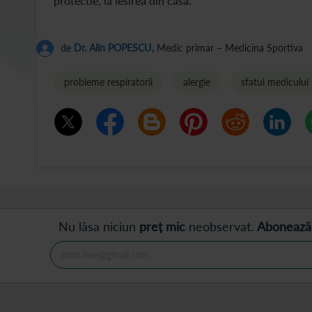
protectie, la iesirea din casa.
de
Dr. Alin POPESCU
, Medic primar – Medicina Sportiva
probleme respiratorii
alergie
sfatul medicului 
Nu lăsa niciun
preț mic
neobservat.
Abonează