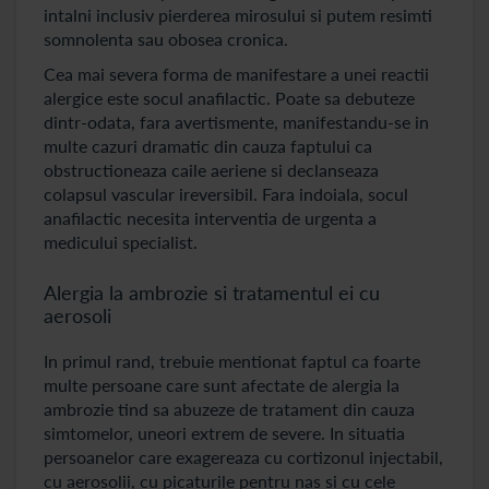
intalni inclusiv pierderea mirosului si putem resimti
somnolenta sau obosea cronica.
Cea mai severa forma de manifestare a unei reactii
alergice este socul anafilactic. Poate sa debuteze
dintr-odata, fara avertismente, manifestandu-se in
multe cazuri dramatic din cauza faptului ca
obstructioneaza caile aeriene si declanseaza
colapsul vascular ireversibil. Fara indoiala, socul
anafilactic necesita interventia de urgenta a
medicului specialist.
Alergia la ambrozie si tratamentul ei cu
aerosoli
In primul rand, trebuie mentionat faptul ca foarte
multe persoane care sunt afectate de alergia la
ambrozie tind sa abuzeze de tratament din cauza
simtomelor, uneori extrem de severe. In situatia
persoanelor care exagereaza cu cortizonul injectabil,
cu aerosolii, cu picaturile pentru nas si cu cele