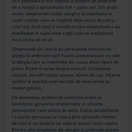
ce o persoana a fost expusa la polenul de ambrozie
de-a lungul a aproximativ trei – patru ani. Din acest
motiv, simptomele rinitei alergice se manifesta in
cazul copiilor care au implinit deja varsta de patru –
cinci ani. Sunt insa si situatii in care simptomele s-au
manifestat in cazul unor copii care nu implinisera
inca varsta de un an.
Simptomele pe care le au persoanele afectate de
alergia la ambrozie sunt foarte asemanatoare cu cele
la alergia care se manifesta din cauza altori tipuri de
polen. Poate fi vorba despre stranut, infundarea
nasului, secretii nazale apoase, dureri de cap, iritarea
ochilor si aparitia unei senzatii de mancarime la
nivelul gatului.
De asemenea, polenul de ambrozie poate sa
favorizeze agravarea simptomelor in situatia
persoanelor care sufera de astm. Exista posibilitatea
ca aceste persoane sa treaca prin episoade intense
de tuse si sa remarce un suierat atunci cand respira.
Printre alte simptome ale alergiei la ambrozie putem