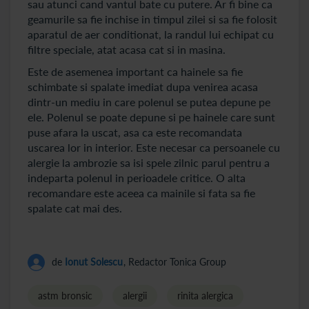
sau atunci cand vantul bate cu putere. Ar fi bine ca
geamurile sa fie inchise in timpul zilei si sa fie folosit
aparatul de aer conditionat, la randul lui echipat cu
filtre speciale, atat acasa cat si in masina.
Este de asemenea important ca hainele sa fie
schimbate si spalate imediat dupa venirea acasa
dintr-un mediu in care polenul se putea depune pe
ele. Polenul se poate depune si pe hainele care sunt
puse afara la uscat, asa ca este recomandata
uscarea lor in interior. Este necesar ca persoanele cu
alergie la ambrozie sa isi spele zilnic parul pentru a
indeparta polenul in perioadele critice. O alta
recomandare este aceea ca mainile si fata sa fie
spalate cat mai des.
de
Ionut Solescu
, Redactor Tonica Group
astm bronsic
alergii
rinita alergica