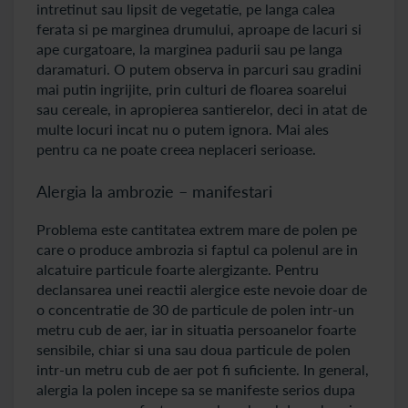
intretinut sau lipsit de vegetatie, pe langa calea
ferata si pe marginea drumului, aproape de lacuri si
ape curgatoare, la marginea padurii sau pe langa
daramaturi. O putem observa in parcuri sau gradini
mai putin ingrijite, prin culturi de floarea soarelui
sau cereale, in apropierea santierelor, deci in atat de
multe locuri incat nu o putem ignora. Mai ales
pentru ca ne poate creea neplaceri serioase.
Alergia la ambrozie – manifestari
Problema este cantitatea extrem mare de polen pe
care o produce ambrozia si faptul ca polenul are in
alcatuire particule foarte alergizante. Pentru
declansarea unei reactii alergice este nevoie doar de
o concentratie de 30 de particule de polen intr-un
metru cub de aer, iar in situatia persoanelor foarte
sensibile, chiar si una sau doua particule de polen
intr-un metru cub de aer pot fi suficiente. In general,
alergia la polen incepe sa se manifeste serios dupa