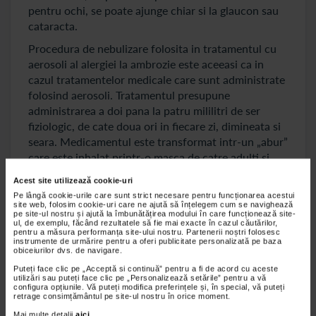
pentru ochi, se poate ajunge chiar si la glaucon sau
cataracta.
Procedura de nebulizare folosita in tratamentul cu
aerosoli al alergiei la ambrozie este aceeasi ca in
cazul tratamentelor medicale care sunt administrate
folosind aerosoli. Tratamentul presupune
administrarea a doi pana la patru mililitri de ser
fiziologic, de cate doua ori in fiecare zi, dimineata si
seara. Medicamentul este transformat intr-un „abur”
care este inhalat printr-o masca de catre adulti si
copii deopotriva. Mai ales in cazul copiilor, acest tip
Acest site utilizează cookie-uri
de administrare a tratamentului este mai eficient si
Pe lângă cookie-urile care sunt strict necesare pentru funcționarea acestui
mai putin suparator.
site web, folosim cookie-uri care ne ajută să înțelegem cum se navighează
pe site-ul nostru și ajută la îmbunătățirea modului în care funcționează site-
ul, de exemplu, făcând rezultatele să fie mai exacte în cazul căutărilor,
pentru a măsura performanța site-ului nostru. Partenerii noștri folosesc
instrumente de urmărire pentru a oferi publicitate personalizată pe baza
obiceiurilor dvs. de navigare.
Puteți face clic pe „Acceptă si continuă” pentru a fi de acord cu aceste
utilizări sau puteți face clic pe „Personalizează setările” pentru a vă
configura opțiunile. Vă puteți modifica preferințele și, în special, vă puteți
retrage consimțământul pe site-ul nostru în orice moment.
Mai multe detalii
aici
.