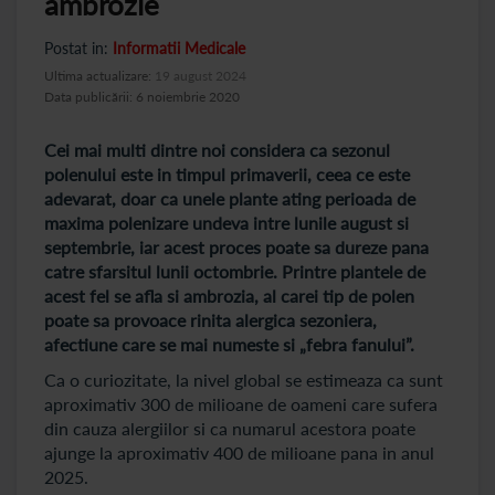
ambrozie
Postat in:
Informatii Medicale
Ultima actualizare:
19 august 2024
Data publicării: 6 noiembrie 2020
Cei mai multi dintre noi considera ca sezonul
polenului este in timpul primaverii, ceea ce este
adevarat, doar ca unele plante ating perioada de
maxima polenizare undeva intre lunile august si
septembrie, iar acest proces poate sa dureze pana
catre sfarsitul lunii octombrie. Printre plantele de
acest fel se afla si ambrozia, al carei tip de polen
poate sa provoace rinita alergica sezoniera,
afectiune care se mai numeste si „febra fanului”.
Ca o curiozitate, la nivel global se estimeaza ca sunt
aproximativ 300 de milioane de oameni care sufera
din cauza alergiilor si ca numarul acestora poate
ajunge la aproximativ 400 de milioane pana in anul
2025.