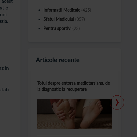
a acest
at o
Informatii Medicale
(425)
iuni
Sfatul Medicului
(357)
ezia
.
Pentru sportivi
(23)
Articole recente
az in
Totul despre entorsa mediotarsiana, de
C
utati
la diagnostic la recuperare
m
›