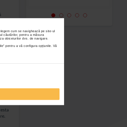
5
- 30 cm
nțelegem cum se navighează pe site-ul
ul căutărilor, pentru a măsura
de 90
za obiceiurilor dvs. de navigare.
ile” pentru a vă configura opțiunile. Vă
l in
e
cesta
re.