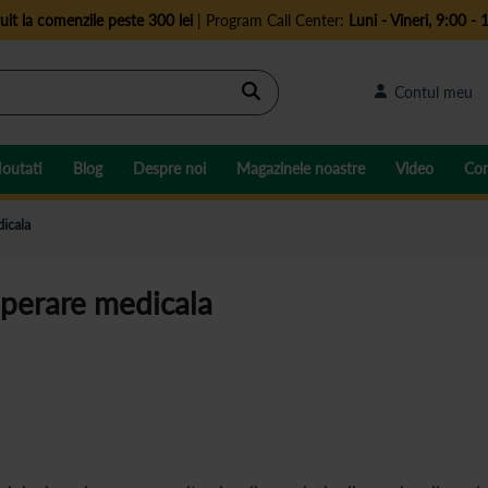
uit la comenzile peste 300 lei
| Program Call Center:
Luni - Vineri, 9:00 - 
Cautare
Contul meu
outati
Blog
Despre noi
Magazinele noastre
Video
Con
icala
uperare medicala