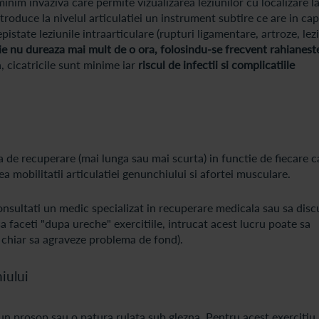
nim invaziva care permite vizualizarea leziunilor cu localizare l
troduce la nivelul articulatiei un instrument subtire ce are in cap
istate leziunile intraarticulare (rupturi ligamentare, artroze, lez
ie nu dureaza mai mult de o ora, folosindu-se frecvent rahianest
 cicatricile sunt minime iar
riscul de infectii si complicatiile
 de recuperare (mai lunga sau mai scurta) in functie de fiecare c
a mobilitatii articulatiei genunchiului si afortei musculare.
consultati un medic specializat in recuperare medicala sau sa disc
faceti "dupa ureche" exercitiile, intrucat acest lucru poate sa
 chiar sa agraveze problema de fond).
iului
un prosop sau o patura rulata sub glezna. Pentru acest exercitiu