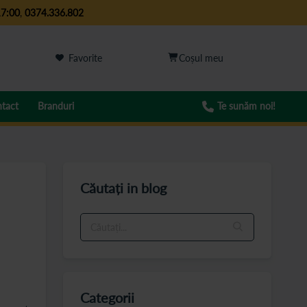
17:00
,
0374.336.802
Favorite
tact
Branduri
Te sunăm noi!
Căutați in blog
Categorii