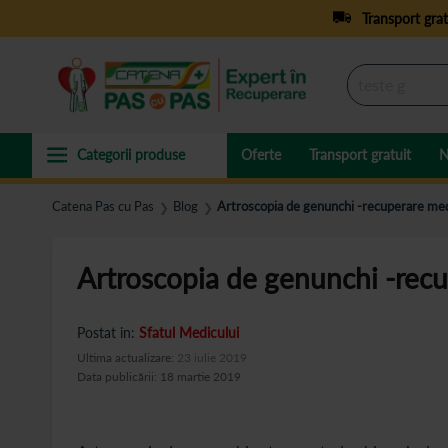
Transport grat
Oferte
Transport gratuit
N
Catena Pas cu Pas
Blog
Artroscopia de genunchi -recuperare med
❯
❯
Artroscopia de genunchi -rec
Postat in:
Sfatul Medicului
Ultima actualizare:
23 iulie 2019
Data publicării: 18 martie 2019