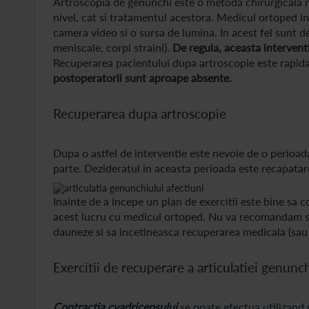
Artroscopia de genunchi este o metoda chirurgicala mi
nivel, cat si tratamentul acestora. Medicul ortoped in
camera video si o sursa de lumina. In acest fel sunt dep
meniscale, corpi straini).
De regula, aceasta intervent
Recuperarea pacientului dupa artroscopie este rapida,
postoperatorii sunt aproape absente.
Recuperarea dupa artroscopie
Dupa o astfel de interventie este nevoie de o perioada
parte. Dezideratul in aceasta perioada este recapatare
Inainte de a incepe un plan de exercitii este bine sa 
acest lucru cu medicul ortoped. Nu va recomandam sa 
dauneze si sa incetineasca recuperarea medicala (sau
Exercitii de recuperare a articulatiei genunch
Contractia cvadricepsului
se poate efectua utilizand 