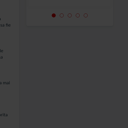
a
sa fie
le
sa
ea mai
rita