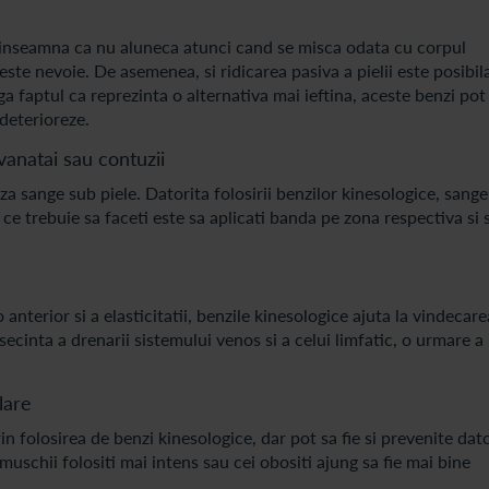
 ce inseamna ca nu aluneca atunci cand se misca odata cu corpul
 este nevoie. De asemenea, si ridicarea pasiva a pielii este posibil
ga faptul ca reprezinta o alternativa mai ieftina, aceste benzi pot 
 deterioreze.
vanatai sau contuzii
 sange sub piele. Datorita folosirii benzilor kinesologice, sange
ce trebuie sa faceti este sa aplicati banda pe zona respectiva si 
anterior si a elasticitatii, benzile kinesologice ajuta la vindecar
secinta a drenarii sistemului venos si a celui limfatic, o urmare a
lare
 folosirea de benzi kinesologice, dar pot sa fie si prevenite dato
 muschii folositi mai intens sau cei obositi ajung sa fie mai bine