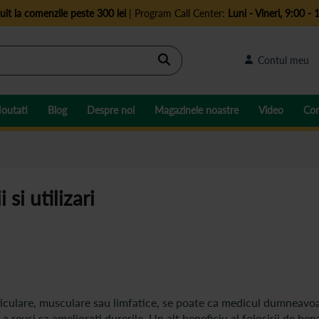
uit la comenzile peste 300 lei
| Program Call Center:
Luni - Vineri, 9:00 - 
Cautare
Contul meu
outati
Blog
Despre noi
Magazinele noastre
Video
Con
si utilizari
articulare, musculare sau limfatice, se poate ca medicul dumneavo
 reusi sa ameliorati durerile. Un alt beneficiu al folosirii de ben