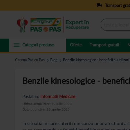
Transport grat
Oferte
Transport gratuit
N
Catena Pas cu Pas
Blog
Benzile kinesologice - beneficii si utilizari
❯
❯
Benzile kinesologice - beneficii 
Postat in:
Informatii Medicale
Ultima actualizare:
19 iulie 2023
Data publicării: 26 aprilie 2023
In situatia in care suferiti din cauza unor afectiuni 
sa va recomande sa folositi benzi kinesologice pentru a