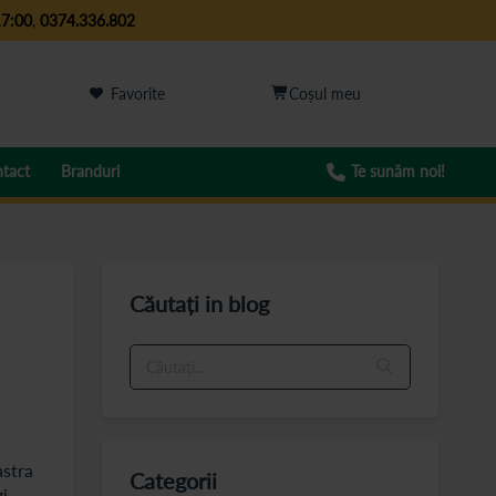
17:00
,
0374.336.802
Favorite
tact
Branduri
Te sunăm noi!
Căutați in blog
astra
Categorii
zi