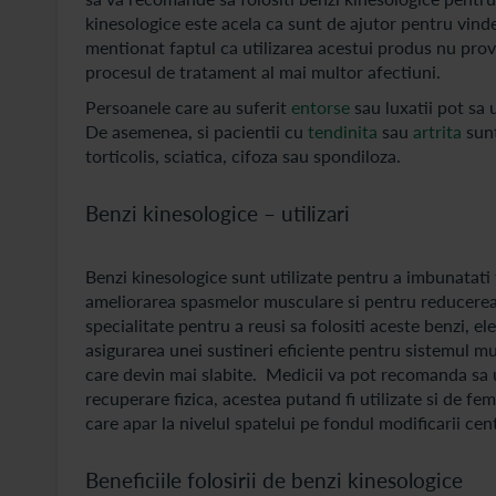
kinesologice este acela ca sunt de ajutor pentru vind
mentionat faptul ca utilizarea acestui produs nu provo
procesul de tratament al mai multor afectiuni.
Persoanele care au suferit
entorse
sau luxatii pot sa 
De asemenea, si pacientii cu
tendinita
sau
artrita
sunt
torticolis, sciatica, cifoza sau spondiloza.
Benzi kinesologice – utilizari
Benzi kinesologice sunt utilizate pentru a imbunatati
ameliorarea spasmelor musculare si pentru reducerea
specialitate pentru a reusi sa folositi aceste benzi, el
asigurarea unei sustineri eficiente pentru sistemul mus
care devin mai slabite. Medicii va pot recomanda sa ut
recuperare fizica, acestea putand fi utilizate si de f
care apar la nivelul spatelui pe fondul modificarii cen
Beneficiile folosirii de benzi kinesologice