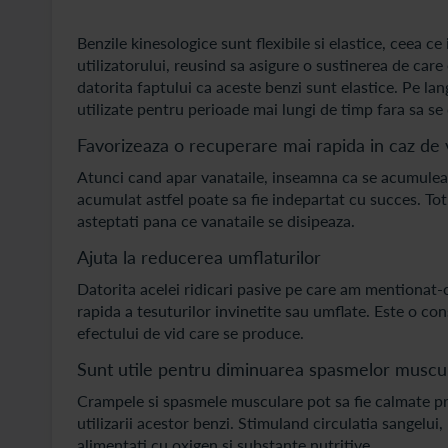
Benzile kinesologice sunt flexibile si elastice, ceea
utilizatorului, reusind sa asigure o sustinerea de care
datorita faptului ca aceste benzi sunt elastice. Pe lan
utilizate pentru perioade mai lungi de timp fara sa se
Favorizeaza o recuperare mai rapida in caz de 
Atunci cand apar vanataile, inseamna ca se acumuleaza
acumulat astfel poate sa fie indepartat cu succes. Tot 
asteptati pana ce vanataile se disipeaza.
Ajuta la reducerea umflaturilor
Datorita acelei ridicari pasive pe care am mentionat-o 
rapida a tesuturilor invinetite sau umflate. Este o con
efectului de vid care se produce.
Sunt utile pentru diminuarea spasmelor muscu
Crampele si spasmele musculare pot sa fie calmate prin
utilizarii acestor benzi. Stimuland circulatia sangelui,
alimentati cu oxigen si substante nutritive.