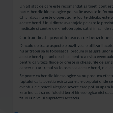
Un alt sfat de care este recomandat sa tineti cont est
parte, benzile kinesologice pot sa fie asezate in forma 
Chiar daca nu este o operatiune foarte dificila, este to
aceste benzi. Unul dintre avantajele pe care le prezint
medicale si centre de kinetoterapie, cat si in sali de s
Contraindicatii privind folosirea de benzi kines
Dincolo de toate aspectele pozitive ale utilizarii acet
nu ar trebui sa le foloseasca, precum si asupra unor 
aceste benzi pe rani deschise pentru a evita eventualel
pentru ca viteza fluidelor creste si cheagurile de san
cancer nu ar trebui sa foloseasca aceste benzi, nici c
Se poate ca benzile kinesologice sa nu produca efectel
faptului ca la acestia exista zone ale corpului unde sen
eventualele reactii alergice severe care pot sa apara l
Este indicat sa nu folositi benzi kinesologice nici daca
fisuri la nivelul suprafetei acesteia.