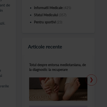
tant de
Informatii Medicale
(425)
in
Sfatul Medicului
(357)
Pentru sportivi
(23)
zii.
Articole recente
Totul despre entorsa mediotarsiana, de
C
la diagnostic la recuperare
m
p
›
si
rerile