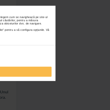
em de-
nțelegem cum se navighează pe site-ul
ul căutărilor, pentru a măsura
e
za obiceiurilor dvs. de navigare.
logice.
ile” pentru a vă configura opțiunile. Vă
a
de a
. Unul
ora.