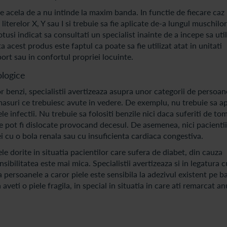
e acela de a nu intinde la maxim banda. In functie de fiecare caz 
literelor X, Y sau I si trebuie sa fie aplicate de-a lungul muschilor
tusi indicat sa consultati un specialist inainte de a incepe sa util
a acest produs este faptul ca poate sa fie utilizat atat in unitati
port sau in confortul propriei locuinte.
ologice
or benzi, specialistii avertizeaza asupra unor categorii de persoan
masuri ce trebuiesc avute in vedere. De exemplu, nu trebuie sa ap
e infectii. Nu trebuie sa folositi benzile nici daca suferiti de to
ge pot fi dislocate provocand decesul. De asemenea, nici pacienti
ei cu o bola renala sau cu insuficienta cardiaca congestiva.
e dorite in situatia pacientilor care sufera de diabet, din cauza
sibilitatea este mai mica. Specialistii avertizeaza si in legatura c
a persoanele a caror piele este sensibila la adezivul existent pe b
 aveti o piele fragila, in special in situatia in care ati remarcat a