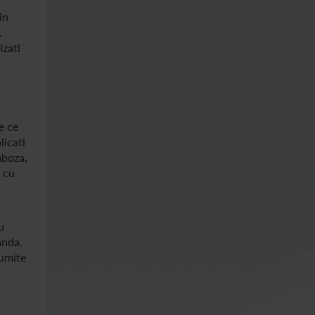
in
.
izati
e ce
licati
mboza,
i cu
u
anda.
numite