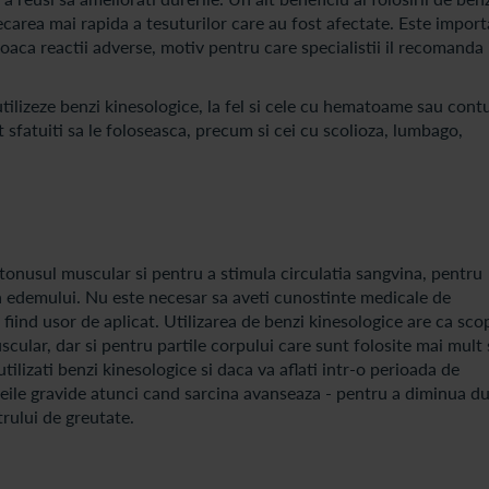
ecarea mai rapida a tesuturilor care au fost afectate. Este impor
aca reactii adverse, motiv pentru care specialistii il recomanda 
utilizeze benzi kinesologice, la fel si cele cu hematoame sau contu
 sfatuiti sa le foloseasca, precum si cei cu scolioza, lumbago,
 tonusul muscular si pentru a stimula circulatia sangvina, pentru
 edemului. Nu este necesar sa aveti cunostinte medicale de
e fiind usor de aplicat. Utilizarea de benzi kinesologice are ca sco
cular, dar si pentru partile corpului care sunt folosite mai mult 
ilizati benzi kinesologice si daca va aflati intr-o perioada de
emeile gravide atunci cand sarcina avanseaza - pentru a diminua du
trului de greutate.