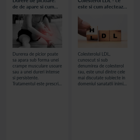
Durere de picioare:
Colesterol LDL - ce
de de apare si cum
este si cum afecteaza
poate fi prevenita
sanatatea inimii
Durerea de picior poate
Colesterolul LDL,
sa apara sub forma unei
cunoscut si sub
crampe musculare usoare
denumirea de colesterol
sau a unei dureri intense
rau, este unul dintre cele
si persistente.
mai discutate subiecte in
Tratamentul este prescris
domeniul sanatatii inimii.
in functie de cauza.
Colesterolul LDL (Low-
Durerile usoare pot fi
Density Lipoprotein) este
tratate acasa cu remedii
un tip de colesterol
alternative, in timp ce
transportat in sange.
durerile mai severe,
bruste sau de lunga
durata au nevoie, de
regula, de tratament
medical.