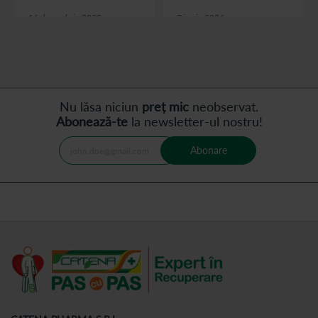
16 decembrie 2025
7 iunie 2024
citește articolul
citește articolul
Nu lăsa niciun
preț mic
neobservat.
Abonează-te
la newsletter-ul nostru!
Abonare