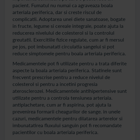
pacient. Fumatul nu numai ca agraveaza boala
arteriala periferica, dar si creste riscul de
complicatii. Adoptarea unei diete sanatoase, bogate
in fructe, legume si cereale integrale, poate ajuta la
reducerea nivelului de colesterol si la controlul
greutatii. Exercitiile fizice regulate, cum ar fi mersul
pe jos, pot imbunatati circulatia sangelui si pot
reduce simptomele pentru boala arteriala periferica.
Medicamentele pot fi utilizate pentru a trata diferite
aspecte la boala arteriala periferica. Statinele sunt
frecvent prescrise pentru a reduce nivelul de
colesterol si pentru a incetini progresia
aterosclerozei. Medicamentele antihipertensive sunt
utilizate pentru a controla tensiunea arteriala.
antiplachetare, cum ar fi aspirina, pot ajuta la
prevenirea formarii cheagurilor de sange. in unele
cazuri, medicamentele pentru dilatarea arterelor si
imbunatatirea fluxului sanguin pot fi recomandate
pacientilor cu boala arteriala periferica.