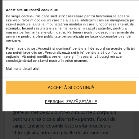
Proceduri minim invazive si chirurgie
Acest site utilizează cookie-uri
In cazurile mai severe, procedurile minim invazive
Pe lângă cookie-urile care sunt strict necesare pentru funcționarea acestui
pot fi necesare pentru a restabili fluxul de sange
site web, folosim cookie-uri care ne ajută să înțelegem cum se navighează pe
site-ul nostru și ajută la îmbunătățirea modului în care funcționează site-ul, de
catre membrele afectate. Angioplastia este o
exemplu, făcând rezultatele să fie mai exacte în cazul căutărilor, pentru a
măsura performanța site-ului nostru. Partenerii noștri folosesc instrumente de
procedura in care un balon mic este introdus in
urmărire pentru a oferi publicitate personalizată pe baza obiceiurilor dvs. de
artera ingustata si apoi umflat pentru a deschide
navigare.
artera. in unele cazuri, poate fi necesara implantarea
Puteți face clic pe „Acceptă si continuă” pentru a fi de acord cu aceste utilizări
sau puteți face clic pe „Personalizează setările” pentru a vă configura
unui stent pentru a mentine artera deschisa.
opțiunile. Vă puteți modifica preferințele și, în special, vă puteți retrage
Atherectomia este o alta procedura minim invaziva
consimțământul pe site-ul nostru în orice moment.
folosita la pacientii cu boala arteriala periferica, prin
Mai multe detalii
aici
.
care placile de aterom sunt indepartate mecanic din
artere.
ACCEPTĂ SI CONTINUĂ
Pentru pacientii cu boala arteriala periferica severa,
care nu raspund la alte tratamente, chirurgia poate fi
PERSONALIZEAZĂ SETĂRILE
o optiune. Bypass-ul arterial implica utilizarea unei
grefe (sintetice sau dintr-o alta parte a corpului)
pentru a crea o cale alternativa pentru fluxul de
sange. Endarterectomia este o alta procedura
chirurgicala, prin care placile de aterom sunt