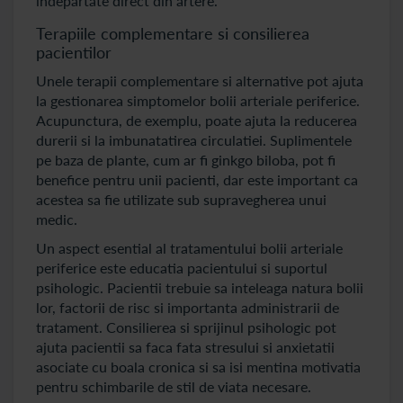
indepartate direct din artere.
Terapiile complementare si consilierea
pacientilor
Unele terapii complementare si alternative pot ajuta
la gestionarea simptomelor bolii arteriale periferice.
Acupunctura, de exemplu, poate ajuta la reducerea
durerii si la imbunatatirea circulatiei. Suplimentele
pe baza de plante, cum ar fi ginkgo biloba, pot fi
benefice pentru unii pacienti, dar este important ca
acestea sa fie utilizate sub supravegherea unui
medic.
Un aspect esential al tratamentului bolii arteriale
periferice este educatia pacientului si suportul
psihologic. Pacientii trebuie sa inteleaga natura bolii
lor, factorii de risc si importanta administrarii de
tratament. Consilierea si sprijinul psihologic pot
ajuta pacientii sa faca fata stresului si anxietatii
asociate cu boala cronica si sa isi mentina motivatia
pentru schimbarile de stil de viata necesare.