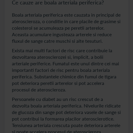
Ce cauze are boala arteriala periferica?
Boala arteriala periferica este cauzata in principal de
ateroscleroza, o conditie in care placile de grasime si
colesterol se acumuleaza pe peretii arterelor.
Aceasta acumulare ingusteaza arterele si reduce
fluxul de sange catre muschi si alte tesuturi.
Exista mai multi factori de risc care contribuie la
dezvoltarea aterosclerozei si, implicit, a bolii
arteriale periferice. Fumatul este unul dintre cei mai
importanti factori de risc pentru boala arteriala
periferica. Substantele chimice din fumul de tigara
pot deteriora peretii arterelor si pot accelera
procesul de ateroscleroza.
Persoanele cu diabet au un risc crescut de a
dezvolta boala arteriala periferica. Nivelurile ridicate
de glucoza din sange pot deteriora vasele de sange si
pot contribui la formarea placilor aterosclerotice.
Tensiunea arteriala crescuta poate deteriora arterele
si poate accelera procesul de ateroscleroza.