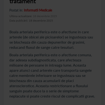
tratament
Postat in:
Informatii Medicale
Ultima actualizare:
18 decembrie 2025
Data publicării: 18 decembrie 2025
Boala arteriala periferica este o afectiune in care
arterele (de obicei ale picioarelor) se ingusteaza sau
se blocheaza din cauza depunerilor de grasimi,
reducand fluxul de sange catre tesuturi.
Boala arteriala periferica este o afectiune comuna,
dar adesea subdiagnosticata, care afecteaza
milioane de persoane in intreaga lume. Aceasta
apare atunci cand arterele care transporta sangele
catre membrele inferioare se ingusteaza sau se
blocheaza din cauza acumularii de placi
aterosclerotice. Aceasta restrictionare a fluxului
sanguin poate duce la o serie de simptome
neplacute si poate creste riscul de complicatii grave.