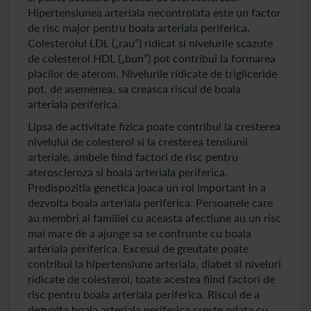
Hipertensiunea arteriala necontrolata este un factor
de risc major pentru boala arteriala periferica.
Colesterolul LDL („rau”) ridicat si nivelurile scazute
de colesterol HDL („bun”) pot contribui la formarea
placilor de aterom. Nivelurile ridicate de trigliceride
pot, de asemenea, sa creasca riscul de boala
arteriala periferica.
Lipsa de activitate fizica poate contribui la cresterea
nivelului de colesterol si la cresterea tensiunii
arteriale, ambele fiind factori de risc pentru
ateroscleroza si boala arteriala periferica.
Predispozitia genetica joaca un rol important in a
dezvolta boala arteriala periferica. Persoanele care
au membri ai familiei cu aceasta afectiune au un risc
mai mare de a ajunge sa se confrunte cu boala
arteriala periferica. Excesul de greutate poate
contribui la hipertensiune arteriala, diabet si niveluri
ridicate de colesterol, toate acestea fiind factori de
risc pentru boala arteriala periferica. Riscul de a
dezvolta boala arteriala periferica creste odata cu