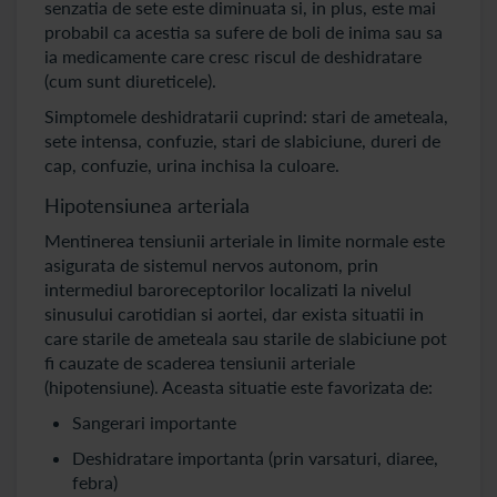
senzatia de sete este diminuata si, in plus, este mai
probabil ca acestia sa sufere de boli de inima sau sa
ia medicamente care cresc riscul de deshidratare
(cum sunt diureticele).
Simptomele deshidratarii cuprind: stari de ameteala,
sete intensa, confuzie, stari de slabiciune, dureri de
cap, confuzie, urina inchisa la culoare.
Hipotensiunea arteriala
Mentinerea tensiunii arteriale in limite normale este
asigurata de sistemul nervos autonom, prin
intermediul baroreceptorilor localizati la nivelul
sinusului carotidian si aortei, dar exista situatii in
care starile de ameteala sau starile de slabiciune pot
fi cauzate de scaderea tensiunii arteriale
(hipotensiune). Aceasta situatie este favorizata de:
Sangerari importante
Deshidratare importanta (prin varsaturi, diaree,
febra)