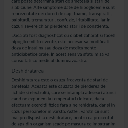
care poate determina stari de ameteala si stari de
slabiciune. Alte simptome date de hipoglicemie sunt
reprezentate de: dureri de cap, foame, transpiratii,
palpitatii, tremuraturi, confuzie, iritabilitate, iar in
cazuri severe chiar pierderea starii de constienta.
Daca ati fost diagnosticat cu diabet zaharat si faceti
hipoglicemii frecvente, este necesar sa modificati
doza de insulina sau doza de medicamente
antidiabetice orale. In acest sens va sfatuim sa va
consultati cu medicul dumneavoastra.
Deshidratarea
Deshidratarea este o cauza frecventa de stari de
ameteala. Aceasta este cauzata de pierderea de
lichide si electroliti, care se intampla adeseori atunci
cand ne expunem la temperaturi ridicate, daca
efectuam exercitii fizice fara a ne rehidrata, dar si in
cazul persoanelor in varsta. Astfel, varstnicii sunt
mai predispusi la deshidratare, pentru ca procentul
de apa din organism scade pe masura ce imbatranim,