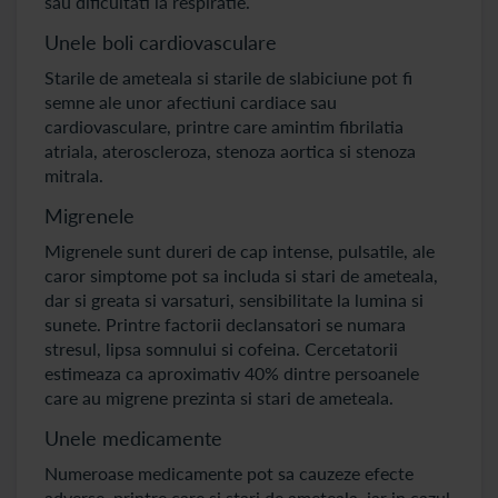
sau dificultati la respiratie.
Unele boli cardiovasculare
Starile de ameteala si starile de slabiciune pot fi
semne ale unor afectiuni cardiace sau
cardiovasculare, printre care amintim fibrilatia
atriala, ateroscleroza, stenoza aortica si stenoza
mitrala.
Migrenele
Migrenele sunt dureri de cap intense, pulsatile, ale
caror simptome pot sa includa si stari de ameteala,
dar si greata si varsaturi, sensibilitate la lumina si
sunete. Printre factorii declansatori se numara
stresul, lipsa somnului si cofeina. Cercetatorii
estimeaza ca aproximativ 40% dintre persoanele
care au migrene prezinta si stari de ameteala.
Unele medicamente
Numeroase medicamente pot sa cauzeze efecte
adverse, printre care si stari de ameteala, iar in cazul