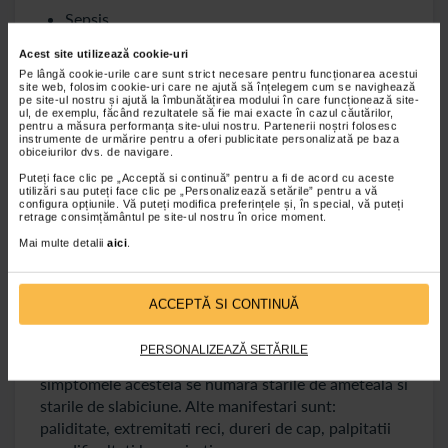
Sepsis
Hipertermie
Acest site utilizează cookie-uri
Pe lângă cookie-urile care sunt strict necesare pentru funcționarea acestui
Boli de inima
site web, folosim cookie-uri care ne ajută să înțelegem cum se navighează
pe site-ul nostru și ajută la îmbunătățirea modului în care funcționează site-
Unele medicamente
ul, de exemplu, făcând rezultatele să fie mai exacte în cazul căutărilor,
pentru a măsura performanța site-ului nostru. Partenerii noștri folosesc
instrumente de urmărire pentru a oferi publicitate personalizată pe baza
obiceiurilor dvs. de navigare.
Alte manifestari ale scaderii tensiunii arteriale pe
Puteți face clic pe „Acceptă si continuă” pentru a fi de acord cu aceste
langa starile de ameteala si starile de slabiciune sunt:
utilizări sau puteți face clic pe „Personalizează setările” pentru a vă
pielea palida si umeda, greata, sete intensa,
configura opțiunile. Vă puteți modifica preferințele și, în special, vă puteți
retrage consimțământul pe site-ul nostru în orice moment.
respiratia rapida si superficiala sau vederea
Mai multe detalii
aici
.
incetosata.
Anemia
ACCEPTĂ SI CONTINUĂ
Anemia este o afectiune in care sunt prea putine
globule rosii in sange (acestea transporta oxigen
PERSONALIZEAZĂ SETĂRILE
catre tesuturile corpului nostru), iar printre
simptomele acesteia se numara starile de ameteala si
starile de slabiciune. Alte manifestari sunt:
paliditate, extremitati reci, dureri de cap, palpitatii