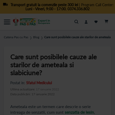
Transport gratuit la comenzile peste 300 lei
| Program Call Center:
Luni - Vineri, 9:00 - 17:00
,
0374.336.802
Cautare
Catena Pas cu Pas
Blog
Care sunt posibilele cauze ale starilor de ameteala si 
❯
❯
Care sunt posibilele cauze ale
starilor de ameteala si
slabiciune?
Postat in:
Sfatul Medicului
Ultima actualizare:
17 ianuarie 2022
Data publicării: 17 ianuarie 2022
Ameteala este un termen care descrie o serie
intreaga de senzatii, cum sunt
senzatia de lesin
,