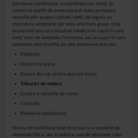
pierderea echilibrului, instabilitate sau vertij. In
vreme ce starile de ameteala pot avea un impact
semnificativ asupra calitatii vietii, de regula nu
reprezinta simptome ale unor afectiuni grave. Este
important insa sa consultati medicul in cazul in care
aveti stari de ameteala frecvente, sau in cazul in care
ameteala este insotita de alte simptome precum:
Palpitatii;
Durere toracica;
Durere de cap severa aparuta brusc;
Tulburari de veder
e
;
Greata si senzatie de voma;
Confuzie;
Pierderea echilibrului.
Starea de slabiciune este descrisa ca o senzatie de
oboseala fizica, dar si psihica, sau de epuizare, care