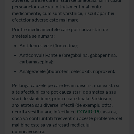
persoanelor care au in tratament mai multe
medicamente, cum sunt varstnicii, riscul aparitiei
efectelor adverse este mai mare.
Printre medicamentele care pot cauza stari de
ameteala se numara:
Antidepresivele (fluoxetina);
Anticonvulsivantele (pregabalina, gabapentina,
carbamazepina);
Analgezicele (ibuprofen, celecoxib, naproxen).
Pe langa cauzele pe care le-am descris, mai exista si
alte afectiuni care pot cauza stari de ameteala sau
stari de slabiciune, printre care boala Parkinson,
anxietatea sau diverse infectii (de exemplu otita,
neurita vestibulara, infectia cu
COVID-19
), asa ca,
daca va confruntati frecvent cu aceste probleme, cel
mai bine este sa va adresati medicului
dumneavoastra.