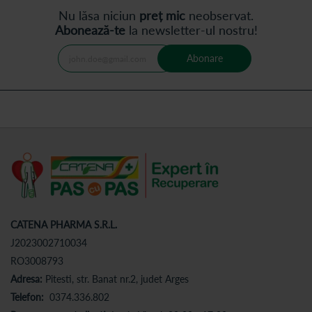
Nu lăsa niciun
preț mic
neobservat.
Abonează-te
la newsletter-ul nostru!
Abonare
CATENA PHARMA S.R.L.
J2023002710034
RO3008793
Adresa:
Pitesti, str. Banat nr.2, judet Arges
Telefon:
0374.336.802