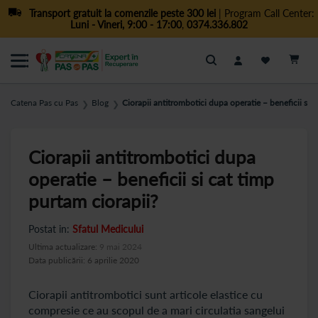
Transport gratuit la comenzile peste 300 lei
| Program Call Center:
Luni - Vineri, 9:00 - 17:00
,
0374.336.802
Cautare
Catena Pas cu Pas
Blog
Ciorapii antitrombotici dupa operatie – beneficii si c
❯
❯
Ciorapii antitrombotici dupa
operatie – beneficii si cat timp
purtam ciorapii?
Postat in:
Sfatul Medicului
Ultima actualizare:
9 mai 2024
Data publicării: 6 aprilie 2020
Ciorapii antitrombotici sunt articole elastice cu
compresie ce au scopul de a mari circulatia sangelui