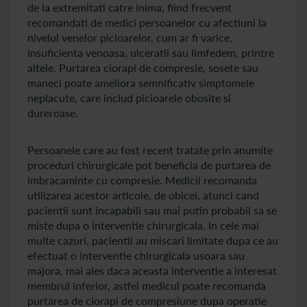
de la extremitati catre inima, fiind frecvent
recomandati de medici persoanelor cu afectiuni la
nivelul venelor picioarelor, cum ar fi varice,
insuficienta venoasa, ulceratii sau limfedem, printre
altele. Purtarea ciorapi de compresie, sosete sau
maneci poate ameliora semnificativ simptomele
neplacute, care includ picioarele obosite si
dureroase.
Persoanele care au fost recent tratate prin anumite
proceduri chirurgicale pot beneficia de purtarea de
imbracaminte cu compresie. Medicii recomanda
utilizarea acestor articole, de obicei, atunci cand
pacientii sunt incapabili sau mai putin probabil sa se
miste dupa o interventie chirurgicala. In cele mai
multe cazuri, pacientii au miscari limitate dupa ce au
efectuat o interventie chirurgicala usoara sau
majora, mai ales daca aceasta interventie a interesat
membrul inferior, astfel medicul poate recomanda
purtarea de ciorapi de compresiune dupa operatie