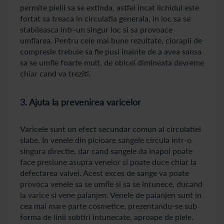
permite pielii sa se extinda, astfel incat lichidul este
fortat sa treaca in circulatia generala, in loc sa se
stabileasca intr-un singur loc si sa provoace
umflarea. Pentru cele mai bune rezultate, ciorapii de
compresie trebuie sa fie pusi inainte de a avea sansa
sa se umfle foarte mult, de obicei dimineata devreme
chiar cand va treziti.
3. Ajuta la prevenirea varicelor
Varicele sunt un efect secundar comun al circulatiei
slabe. In venele din picioare sangele circula intr-o
singura directie, dar cand sangele da inapoi poate
face presiune asupra venelor si poate duce chiar la
defectarea valvei. Acest exces de sange va poate
provoca venele sa se umfle si sa se intunece, ducand
la varice si vene paianjen. Venele de paianjen sunt in
cea mai mare parte cosmetice, prezentandu-se sub
forma de linii subtiri intunecate, aproape de piele.