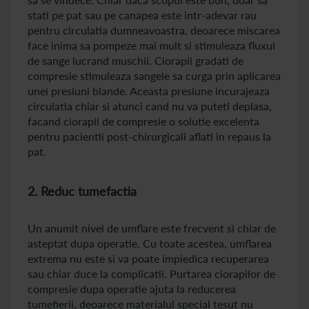
stati pe pat sau pe canapea este intr-adevar rau
pentru circulatia dumneavoastra, deoarece miscarea
face inima sa pompeze mai mult si stimuleaza fluxul
de sange lucrand muschii. Ciorapii gradati de
compresie stimuleaza sangele sa curga prin aplicarea
unei presiuni blande. Aceasta presiune incurajeaza
circulatia chiar si atunci cand nu va puteti deplasa,
facand ciorapii de compresie o solutie excelenta
pentru pacientii post-chirurgicali aflati in repaus la
pat.
2. Reduc tumefactia
Un anumit nivel de umflare este frecvent si chiar de
asteptat dupa operatie. Cu toate acestea, umflarea
extrema nu este si va poate impiedica recuperarea
sau chiar duce la complicatii. Purtarea ciorapilor de
compresie dupa operatie ajuta la reducerea
tumefierii, deoarece materialul special tesut nu