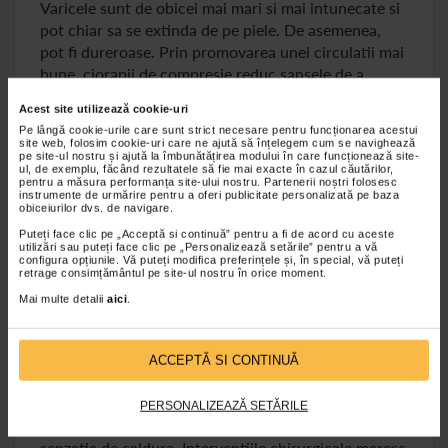
Varicele sunt de obicei mai mari si mai intunecate si
pot chiar sa se extinda de pe piele. De asemenea,
pot fi dureroase. Prin promovarea unei circulatii mai
bune, ciorapii de compresie reduc sansele de a
dezvolta aceste vene paianjen si varice dupa
Acest site utilizează cookie-uri
operatie.
Pe lângă cookie-urile care sunt strict necesare pentru funcționarea acestui
site web, folosim cookie-uri care ne ajută să înțelegem cum se navighează
pe site-ul nostru și ajută la îmbunătățirea modului în care funcționează site-
ul, de exemplu, făcând rezultatele să fie mai exacte în cazul căutărilor,
4. Descurajeaza simptomele de tromboza
pentru a măsura performanța site-ului nostru. Partenerii noștri folosesc
venoasa profunda
instrumente de urmărire pentru a oferi publicitate personalizată pe baza
obiceiurilor dvs. de navigare.
Puteți face clic pe „Acceptă si continuă” pentru a fi de acord cu aceste
Tromboza venoasa profunda (TVP) este o afectiune
utilizări sau puteți face clic pe „Personalizează setările” pentru a vă
configura opțiunile. Vă puteți modifica preferințele și, în special, vă puteți
grava care apare atunci cand un cheag de sange se
retrage consimțământul pe site-ul nostru în orice moment.
formeaza adanc in vene. Astfel de cheaguri de sange
Mai multe detalii
aici
.
se formeaza de obicei in picioare, dar se pot
manifesta si in alte vene profunde ale corpului. Daca
cheagul de sange se rupe si calatoreste, poate
ACCEPTĂ SI CONTINUĂ
provoca probleme severe in plamani, sub forma de
embolie pulmonara. Semnele de TVP includ dureri la
PERSONALIZEAZĂ SETĂRILE
nivelul piciorului, pielea rosie sau decolorata si
senzatia de caldura. Interventiile chirurgicale maresc