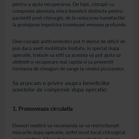
pentru a ajuta recuperarea. De fapt, ciorapii cu
compresie absoluta ofera beneficii distincte pentru
pacientii post-chirurgie, de la reducerea tumefactiei
la protejarea impotriva trombozei venoase profunde.
Desi ciorapii antitrombotici pot fi destul de dificil de
pus daca aveti mobilitate limitata, in special dupa
operatie, trebuie sa stiti ca acestea va pot ajuta sa
obtineti o recuperare mai rapida si sa preveniti
formarea de cheaguri de sange la nivelul picioarelor.
Sa aruncam o privire asupra beneficiilor
sosetelor de compresie dupa operatie:
1. Promoveaza circulatia
Deseori medicii va recomanda sa va restrictionati
miscarile dupa operatie, astfel incat locul chirurgical
sa se vindece. Chiar daca scopul este bun, doar sa