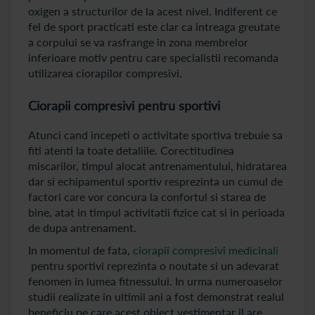
oxigen a structurilor de la acest nivel. Indiferent ce
fel de sport practicati este clar ca intreaga greutate
a corpului se va rasfrange in zona membrelor
inferioare motiv pentru care specialistii recomanda
utilizarea ciorapilor compresivi.
Ciorapii compresivi pentru sportivi
Atunci cand incepeti o activitate sportiva trebuie sa
fiti atenti la toate detaliile. Corectitudinea
miscarilor, timpul alocat antrenamentului, hidratarea
dar si echipamentul sportiv resprezinta un cumul de
factori care vor concura la confortul si starea de
bine, atat in timpul activitatii fizice cat si in perioada
de dupa antrenament.
In momentul de fata,
ciorapii compresivi medicinali
pentru sportivi reprezinta o noutate si un adevarat
fenomen in lumea fitnessului. In urma numeroaselor
studii realizate in ultimii ani a fost demonstrat realul
beneficiu pe care acest obiect vestimentar il are