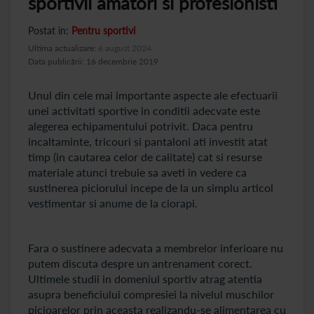
sportivii amatori si profesionisti
Postat in:
Pentru sportivi
Ultima actualizare:
6 august 2024
Data publicării: 16 decembrie 2019
Unul din cele mai importante aspecte ale efectuarii
unei activitati sportive in conditii adecvate este
alegerea echipamentului potrivit. Daca pentru
incaltaminte, tricouri si pantaloni ati investit atat
timp (in cautarea celor de calitate) cat si resurse
materiale atunci trebuie sa aveti in vedere ca
sustinerea piciorului incepe de la un simplu articol
vestimentar si anume de la ciorapi.
Fara o sustinere adecvata a membrelor inferioare nu
putem discuta despre un antrenament corect.
Ultimele studii in domeniul sportiv atrag atentia
asupra beneficiului compresiei la nivelul muschilor
picioarelor prin aceasta realizandu-se alimentarea cu