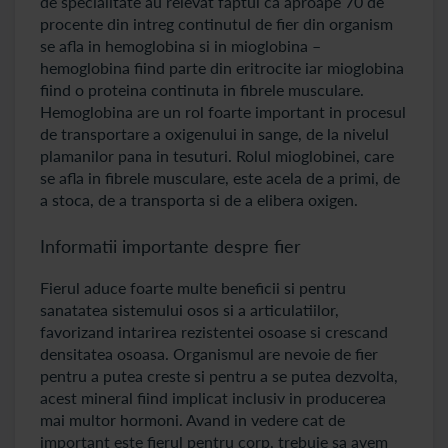
de specialitate au relevat faptul ca aproape 70 de
procente din intreg continutul de fier din organism
se afla in hemoglobina si in mioglobina –
hemoglobina fiind parte din eritrocite iar mioglobina
fiind o proteina continuta in fibrele musculare.
Hemoglobina are un rol foarte important in procesul
de transportare a oxigenului in sange, de la nivelul
plamanilor pana in tesuturi. Rolul mioglobinei, care
se afla in fibrele musculare, este acela de a primi, de
a stoca, de a transporta si de a elibera oxigen.
Informatii importante despre fier
Fierul aduce foarte multe beneficii si pentru
sanatatea sistemului osos si a articulatiilor,
favorizand intarirea rezistentei osoase si crescand
densitatea osoasa. Organismul are nevoie de fier
pentru a putea creste si pentru a se putea dezvolta,
acest mineral fiind implicat inclusiv in producerea
mai multor hormoni. Avand in vedere cat de
important este fierul pentru corp, trebuie sa avem