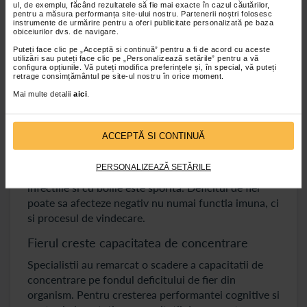
Oboseala musculara este si o consecinta a
ul, de exemplu, făcând rezultatele să fie mai exacte în cazul căutărilor,
pentru a măsura performanța site-ului nostru. Partenerii noștri folosesc
deficitului de fier din organism, tot din cauza acestui
instrumente de urmărire pentru a oferi publicitate personalizată pe baza
obiceiurilor dvs. de navigare.
deficit ajungandu-se si la inflamarea tesuturilor
musculare si la dureri. Atunci cand hemoglobina este
Puteți face clic pe „Acceptă si continuă” pentru a fi de acord cu aceste
utilizări sau puteți face clic pe „Personalizează setările” pentru a vă
bogata in fier, durerea este diminuata pentru ca
configura opțiunile. Vă puteți modifica preferințele și, în special, vă puteți
retrage consimțământul pe site-ul nostru în orice moment.
tesuturile afectate se repara eficient.
Mai multe detalii
aici
.
Fierul creste imunitatea organismului
Sistemul imunitar este mai puternic aunci cand
ACCEPTĂ SI CONTINUĂ
avem suficient fier in corp. Datorita hemoglobinei,
care duce oxigen la celule, tesuturi si organe
PERSONALIZEAZĂ SETĂRILE
deteriorate, capacitatea organismului de a lupta cu
infectiile si cu bolile este sporita. Deficitul de fier
poate sa afecteze negativ nu numai functia imuna, ci
si procesul de vindecare.
Fierul creste capacitatea de concentrare
Specialistii au remarcat o scadere a capacitatii de
concentrare pe fondul deficitului de fier din
organism. Pentru cresterea performantei cognitive si