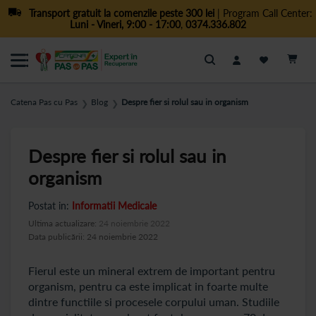
Transport gratuit la comenzile peste 300 lei
| Program Call Center:
Luni - Vineri, 9:00 - 17:00
,
0374.336.802
Cautare
Catena Pas cu Pas
Blog
Despre fier si rolul sau in organism
❯
❯
Despre fier si rolul sau in
organism
Postat in:
Informatii Medicale
Ultima actualizare:
24 noiembrie 2022
Data publicării: 24 noiembrie 2022
Fierul este un mineral extrem de important pentru
organism, pentru ca este implicat in foarte multe
dintre functiile si procesele corpului uman. Studiile