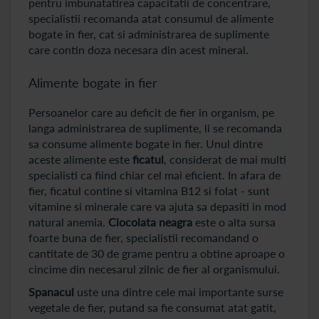
pentru imbunatatirea capacitatii de concentrare,
specialistii recomanda atat consumul de alimente
bogate in fier, cat si administrarea de suplimente
care contin doza necesara din acest mineral.
Alimente bogate in fier
Persoanelor care au deficit de fier in organism, pe
langa administrarea de suplimente, li se recomanda
sa consume alimente bogate in fier. Unul dintre
aceste alimente este
ficatul
, considerat de mai multi
specialisti ca fiind chiar cel mai eficient. In afara de
fier, ficatul contine si vitamina B12 si folat - sunt
vitamine si minerale care va ajuta sa depasiti in mod
natural anemia.
Ciocolata neagra
este o alta sursa
foarte buna de fier, specialistii recomandand o
cantitate de 30 de grame pentru a obtine aproape o
cincime din necesarul zilnic de fier al organismului.
Spanacul
uste una dintre cele mai importante surse
vegetale de fier, putand sa fie consumat atat gatit,