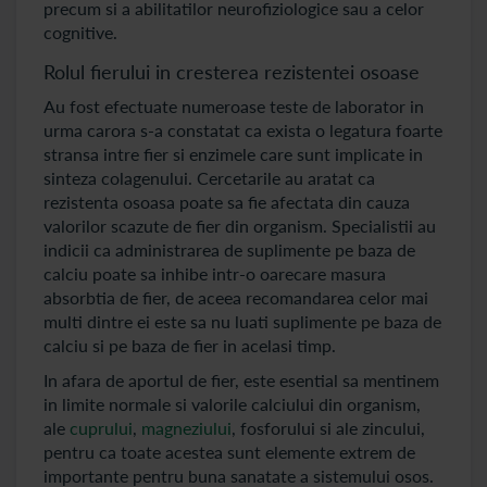
precum si a abilitatilor neurofiziologice sau a celor
cognitive.
Rolul fierului in cresterea rezistentei osoase
Au fost efectuate numeroase teste de laborator in
urma carora s-a constatat ca exista o legatura foarte
stransa intre fier si enzimele care sunt implicate in
sinteza colagenului. Cercetarile au aratat ca
rezistenta osoasa poate sa fie afectata din cauza
valorilor scazute de fier din organism. Specialistii au
indicii ca administrarea de suplimente pe baza de
calciu poate sa inhibe intr-o oarecare masura
absorbtia de fier, de aceea recomandarea celor mai
multi dintre ei este sa nu luati suplimente pe baza de
calciu si pe baza de fier in acelasi timp.
In afara de aportul de fier, este esential sa mentinem
in limite normale si valorile calciului din organism,
ale
cuprului
,
magneziului
, fosforului si ale zincului,
pentru ca toate acestea sunt elemente extrem de
importante pentru buna sanatate a sistemului osos.