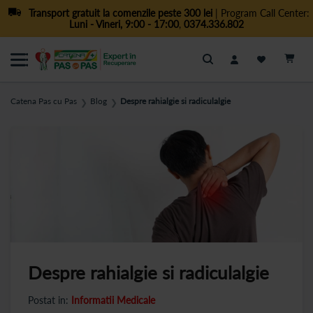
Transport gratuit la comenzile peste 300 lei
| Program Call Center:
Luni - Vineri, 9:00 - 17:00
,
0374.336.802
Cautare
Catena Pas cu Pas
Blog
Despre rahialgie si radiculalgie
❯
❯
Despre rahialgie si radiculalgie
Postat in:
Informatii Medicale