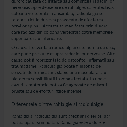
durere cauzata de iritarea sau compresia radacinilor
nervoase. Spre deosebire de rahialgie, care afecteaza
coloana vertebrala in ansamblu, radiculalgia se
refera strict la durerea provocata de afectarea
nervilor spinali. Aceasta se manifesta prin durere
care radiaza din coloana vertebrala catre membrele
superioare sau inferioare.
O cauza frecventa a radiculalgiei este hernia de disc,
care pune presiune asupra radacinilor nervoase. Alte
cauze pot fi reprezentate de osteofite, inflamatii sau
traumatisme. Radiculalgia poate fi insotita de
senzatii de furnicaturi, slabiciune musculara sau
pierderea sensibilitatii in zona afectata. In unele
cazuri, simptomele pot sa fie agravate de miscari
bruste sau de eforturi fizice intense.
Diferentele dintre rahialgie si radiculalgie
Rahialgia si radiculalgia sunt afectiuni diferite, dar
pot sa apara si simultan. Rahialgia este o durere