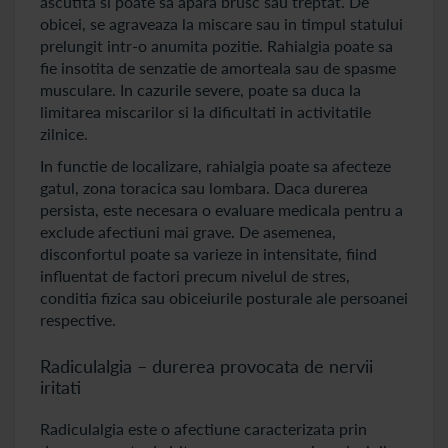
ascutita si poate sa apara brusc sau treptat. De
obicei, se agraveaza la miscare sau in timpul statului
prelungit intr-o anumita pozitie. Rahialgia poate sa
fie insotita de senzatie de amorteala sau de spasme
musculare. In cazurile severe, poate sa duca la
limitarea miscarilor si la dificultati in activitatile
zilnice.
In functie de localizare, rahialgia poate sa afecteze
gatul, zona toracica sau lombara. Daca durerea
persista, este necesara o evaluare medicala pentru a
exclude afectiuni mai grave. De asemenea,
disconfortul poate sa varieze in intensitate, fiind
influentat de factori precum nivelul de stres,
conditia fizica sau obiceiurile posturale ale persoanei
respective.
Radiculalgia – durerea provocata de nervii
iritati
Radiculalgia este o afectiune caracterizata prin