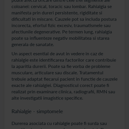
coloanei: cervical, toracic sau lombar. Rahialgia se
manifesta prin dureri persistente, rigiditate si
dificultati in miscare. Cauzele pot sa includa postura
incorecta, efortul fizic excesiv, traumatismele sau
afectiunile degenerative. Pe termen lung, rahialgia
poate sa influenteze negativ mobilitatea si starea
generala de sanatate.
Un aspect esential de avut in vedere in caz de
rahialgie este identificarea factorilor care contribuie
la aparitia durerii. Poate sa fie vorba de probleme
musculare, articulare sau discale. Tratamentul
trebuie adaptat fiecarui pacient in functie de cauzele
exacte ale rahialgiei. Diagnosticul corect poate fi
realizat prin examinare clinica, radiografii, RMN sau
alte investigatii imagistice specifice.
Rahialgie - simptomele
Durerea asociata cu rahialgie poate fi surda sau