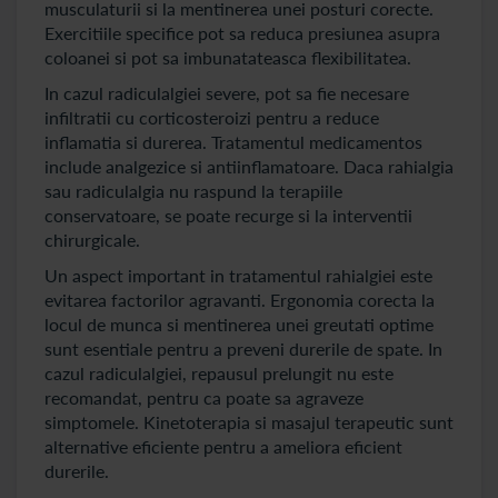
musculaturii si la mentinerea unei posturi corecte.
Exercitiile specifice pot sa reduca presiunea asupra
coloanei si pot sa imbunatateasca flexibilitatea.
In cazul radiculalgiei severe, pot sa fie necesare
infiltratii cu corticosteroizi pentru a reduce
inflamatia si durerea. Tratamentul medicamentos
include analgezice si antiinflamatoare. Daca rahialgia
sau radiculalgia nu raspund la terapiile
conservatoare, se poate recurge si la interventii
chirurgicale.
Un aspect important in tratamentul rahialgiei este
evitarea factorilor agravanti. Ergonomia corecta la
locul de munca si mentinerea unei greutati optime
sunt esentiale pentru a preveni durerile de spate. In
cazul radiculalgiei, repausul prelungit nu este
recomandat, pentru ca poate sa agraveze
simptomele. Kinetoterapia si masajul terapeutic sunt
alternative eficiente pentru a ameliora eficient
durerile.