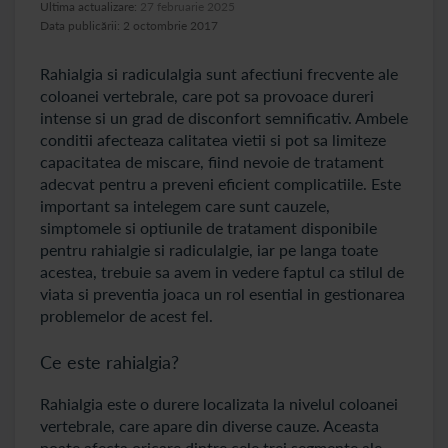
Ultima actualizare:
27 februarie 2025
Data publicării: 2 octombrie 2017
Rahialgia si radiculalgia sunt afectiuni frecvente ale
coloanei vertebrale, care pot sa provoace dureri
intense si un grad de disconfort semnificativ. Ambele
conditii afecteaza calitatea vietii si pot sa limiteze
capacitatea de miscare, fiind nevoie de tratament
adecvat pentru a preveni eficient complicatiile. Este
important sa intelegem care sunt cauzele,
simptomele si optiunile de tratament disponibile
pentru rahialgie si radiculalgie, iar pe langa toate
acestea, trebuie sa avem in vedere faptul ca stilul de
viata si preventia joaca un rol esential in gestionarea
problemelor de acest fel.
Ce este rahialgia?
Rahialgia este o durere localizata la nivelul coloanei
vertebrale, care apare din diverse cauze. Aceasta
poate afecta oricare dintre cele trei segmente ale