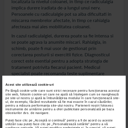
localizata la nivelul coloanei, in timp ce radiculalgia
implica durere iradiata de-a lungul unui nerv.
Persoanele cu radiculalgie pot sa aiba dificultati in
miscarea membrelor afectate, in timp ce rahialgia
afecteaza mai ales mobilitatea coloanei.
In cazul radiculalgiei, durerea poate sa fie intensa si
se poate agrava la anumite miscari. Rahialgia, in
schimb, poate fi mai usor de gestionat prin
corectarea posturii si exercitii fizice. Diagnosticul
corect este esential pentru a adopta strategia de
tratament potrivita fiecarui pacient. Medicul
specialist poate recomanda teste suplimentare
pentru a diferentia cele doua afectiuni.
Acest site utilizează cookie-uri
Pe lângă cookie-urile care sunt strict necesare pentru funcționarea acestui
Cauzele comune ale rahialgiei si radiculalgiei
site web, folosim cookie-uri care ne ajută să înțelegem cum se navighează
pe site-ul nostru și ajută la îmbunătățirea modului în care funcționează site-
ul, de exemplu, făcând rezultatele să fie mai exacte în cazul căutărilor,
Rahialgia si radiculalgia pot sa aiba cauze comune,
pentru a măsura performanța site-ului nostru. Partenerii noștri folosesc
instrumente de urmărire pentru a oferi publicitate personalizată pe baza
precum degenerarea discurilor intervertebrale,
obiceiurilor dvs. de navigare.
osteoartrita sau suprasolicitarea coloanei vertebrale.
Puteți face clic pe „Acceptă si continuă” pentru a fi de acord cu aceste
Sedentarismul, statul prelungit la birou si lipsa
utilizări sau puteți face clic pe „Personalizează setările” pentru a vă
configura opțiunile. Vă puteți modifica preferințele și, în special, vă puteți