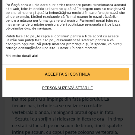
incorecta, dar schimbarea de la o postura
Pe lângă cookie-urile care sunt strict necesare pentru funcționarea acestui
obisnuita incorecta poate dura timp si
site web, folosim cookie-uri care ne ajută să înțelegem cum se navighează
constientizare constanta.
pe site-ul nostru și ajută la îmbunătățirea modului în care funcționează site-
ul, de exemplu, făcând rezultatele să fie mai exacte în cazul căutărilor,
pentru a măsura performanța site-ului nostru. Partenerii noștri folosesc
instrumente de urmărire pentru a oferi publicitate personalizată pe baza
obiceiurilor dvs. de navigare.
Iata cateva sfaturi despre cum sa mentineti o
Puteți face clic pe „Acceptă si continuă” pentru a fi de acord cu aceste
postura buna in timpul mersului, sederii si
utilizări sau puteți face clic pe „Personalizează setările” pentru a vă
configura opțiunile. Vă puteți modifica preferințele și, în special, vă puteți
ridicarii.
retrage consimțământul pe site-ul nostru în orice moment.
Mai multe detalii
aici
.
- Mersul inalt (mandru) - In timp ce mergeti, este
important sa priviti drept inainte si sa va mentineti
ACCEPTĂ SI CONTINUĂ
capul echilibrat deasupra coloanei vertebrale.
Pastrati coloana dreapta si relaxati-va umerii.
PERSONALIZEAZĂ SETĂRILE
Asigurati-va ca aterizati pe calcai si apoi rotiti usor
inainte pentru a impinge din fata piciorului. La
fiecare pas, trebuie sa se realizeze o rotatie
vertebrala blanda, impingand bratul opus in fata.
- Sezutul cu sprijin si ridicarea in fiecare ora - In timp
ce stati si lucrati pe un scaun de birou, tineti spatele
intins pe scaun, cu capul peste coloana vertebrala,