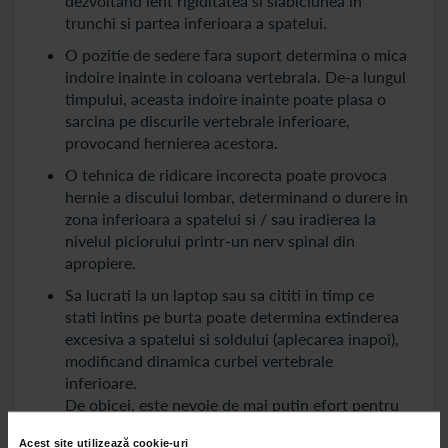
dezvoltand lent rigiditatea si slabiciunea in
trunchi si partea inferioara a spatelui.
O pozitie de sedere fara suport determina o mica
indoire inainte in coloana vertebrala. De-a lungul
timpului, aceasta indoire inainte poate plasa o
sarcina pe discurile vertebrale inferioare,
provocand hernierea acestora.
O tehnica de ridicare incorecta poate provoca
hernie a discului lombar, determinand o durere in
zona inferioara a spatelui si / sau iradierea la
nivelul piciorului printr-un nerv spinal din
apropiere.
Sa lucrati la un laptop sau sa cititi in timp ce
stati intins pe burta poate determina extinderea
excesiva a spatelui si soldului (aplecarea inapoi),
modificand dinamica curbei vertebrale
inferioare.
De obicei, este nevoie de mai putin efort pentru
a mentine o postura corecta decat o postura
Acest site utilizează cookie-uri