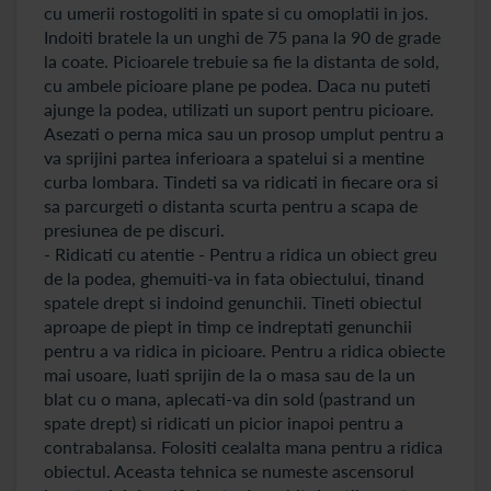
cu umerii rostogoliti in spate si cu omoplatii in jos.
Indoiti bratele la un unghi de 75 pana la 90 de grade
la coate. Picioarele trebuie sa fie la distanta de sold,
cu ambele picioare plane pe podea. Daca nu puteti
ajunge la podea, utilizati un suport pentru picioare.
Asezati o perna mica sau un prosop umplut pentru a
va sprijini partea inferioara a spatelui si a mentine
curba lombara. Tindeti sa va ridicati in fiecare ora si
sa parcurgeti o distanta scurta pentru a scapa de
presiunea de pe discuri.
- Ridicati cu atentie - Pentru a ridica un obiect greu
de la podea, ghemuiti-va in fata obiectului, tinand
spatele drept si indoind genunchii. Tineti obiectul
aproape de piept in timp ce indreptati genunchii
pentru a va ridica in picioare. Pentru a ridica obiecte
mai usoare, luati sprijin de la o masa sau de la un
blat cu o mana, aplecati-va din sold (pastrand un
spate drept) si ridicati un picior inapoi pentru a
contrabalansa. Folositi cealalta mana pentru a ridica
obiectul. Aceasta tehnica se numeste ascensorul