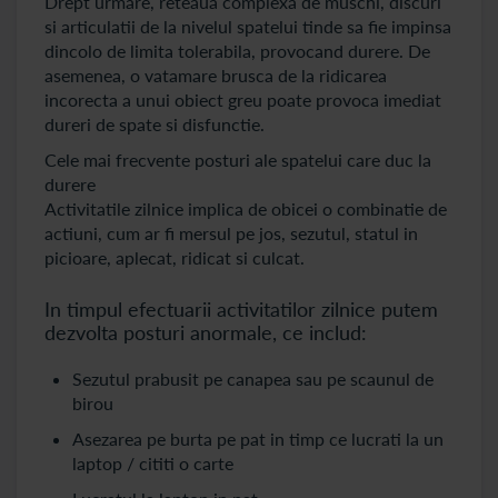
Drept urmare, reteaua complexa de muschi, discuri
si articulatii de la nivelul spatelui tinde sa fie impinsa
dincolo de limita tolerabila, provocand durere. De
asemenea, o vatamare brusca de la ridicarea
incorecta a unui obiect greu poate provoca imediat
dureri de spate si disfunctie.
Cele mai frecvente posturi ale spatelui care duc la
durere
Activitatile zilnice implica de obicei o combinatie de
actiuni, cum ar fi mersul pe jos, sezutul, statul in
picioare, aplecat, ridicat si culcat.
In timpul efectuarii activitatilor zilnice putem
dezvolta posturi anormale, ce includ:
Sezutul prabusit pe canapea sau pe scaunul de
birou
Asezarea pe burta pe pat in timp ce lucrati la un
laptop / cititi o carte