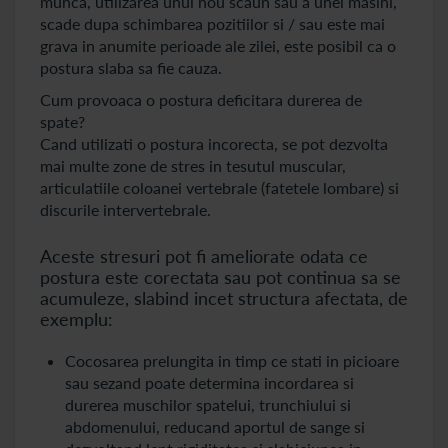
munca, utilizarea unui nou scaun sau a unei masini,
scade dupa schimbarea pozitiilor si / sau este mai
grava in anumite perioade ale zilei, este posibil ca o
postura slaba sa fie cauza.
Cum provoaca o postura deficitara durerea de
spate?
Cand utilizati o postura incorecta, se pot dezvolta
mai multe zone de stres in tesutul muscular,
articulatiile coloanei vertebrale (fatetele lombare) si
discurile intervertebrale.
Aceste stresuri pot fi ameliorate odata ce
postura este corectata sau pot continua sa se
acumuleze, slabind incet structura afectata, de
exemplu:
Cocosarea prelungita in timp ce stati in picioare
sau sezand poate determina incordarea si
durerea muschilor spatelui, trunchiului si
abdomenului, reducand aportul de sange si