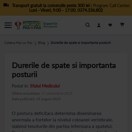
Transport gratuit la comenzile peste 300 lei
| Program Call Center:
Luni - Vineri, 9:00 - 17:00
,
0374.336.802
Cautare
Catena Pas cu Pas
Blog
Durerile de spate si importanta posturii
❯
❯
Durerile de spate si importanta
posturii
Postat in:
Sfatul Medicului
Ultima actualizare:
17 septembrie 2025
Data publicării: 15 august 2025
O postura deficitara determina diseminarea
anormala a fortelor la nivelul coloanei vertebrale,
slabind tesuturile din partea inferioara a spatelui.