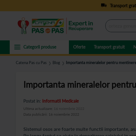
Transport grat
Oferte
Transport gratuit
N
Catena Pas cu Pas
Blog
Importanta mineralelor pentru mentinerea
❯
❯
Importanta mineralelor pentru
Postat in:
Informatii Medicale
Ultima actualizare:
16 noiembrie 2022
Data publicării: 16 noiembrie 2022
Sistemul osos are foarte multe functii importante, as
Pe langa faptul ca ajuta la depozitarea calciului in or