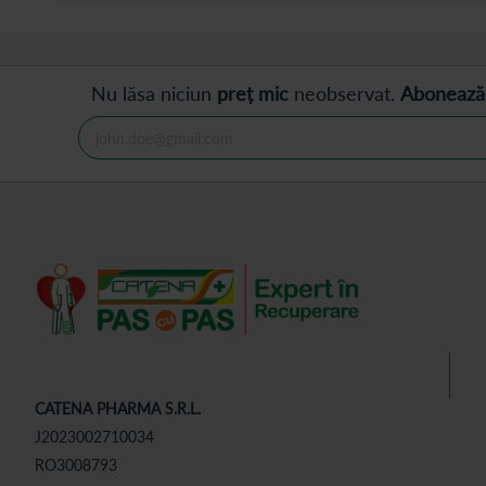
Nu lăsa niciun
preț mic
neobservat.
Abonează
CATENA PHARMA S.R.L.
J2023002710034
RO3008793