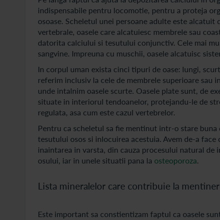
indispensabile pentru locomotie, pentru a proteja org
osoase. Scheletul unei persoane adulte este alcatuit di
vertebrale, oasele care alcatuiesc membrele sau coast
datorita calciului si tesutului conjunctiv. Cele mai m
sangvine. Impreuna cu muschii, oasele alcatuisc sist
In corpul uman exista cinci tipuri de oase: lungi, scurt
referim inclusiv la cele de membrele superioare sau in
unde intalnim oasele scurte. Oasele plate sunt, de ex
situate in interiorul tendoanelor, protejandu-le de st
regulata, asa cum este cazul vertebrelor.
Pentru ca scheletul sa fie mentinut intr-o stare buna d
tesutului osos si inlocuirea acestuia. Avem de-a face
inaintarea in varsta, din cauza procesului natural de i
osului, iar in unele situatii pana la
osteoporoza
.
Lista mineralelor care contribuie la mentiner
Este important sa constientizam faptul ca oasele sunt