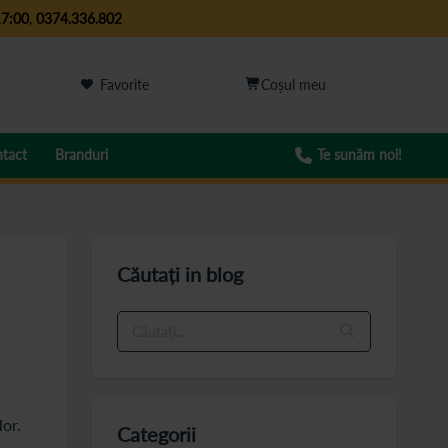
17:00
,
0374.336.802
Favorite
tact
Branduri
Te sunăm noi!
Căutați in blog
or.
Categorii