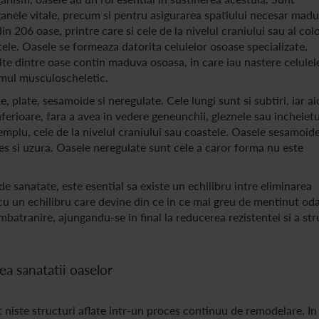
anele vitale, precum si pentru asigurarea spatiului necesar madu
n 206 oase, printre care si cele de la nivelul craniului sau al col
ele. Oasele se formeaza datorita celulelor osoase specializate,
ulte dintre oase contin maduva osoasa, in care iau nastere celulel
emul musculoscheletic.
e, plate, sesamoide si neregulate. Cele lungi sunt si subtiri, iar ai
ferioare, fara a avea in vedere geneunchii, gleznele sau incheietu
emplu, cele de la nivelul craniului sau coastele. Oasele sesamoid
res si uzura. Oasele neregulate sunt cele a caror forma nu este
e sanatate, este esential sa existe un echilibru intre eliminarea
 cu un echilibru care devine din ce in ce mai greu de mentinut od
mbatranire, ajungandu-se in final la reducerea rezistentei si a str
ea sanatatii oaselor
 niste structuri aflate intr-un proces continuu de remodelare. In 