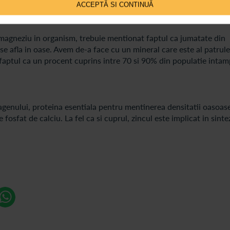
ACCEPTĂ SI CONTINUĂ
 magneziu in organism, trebuie mentionat faptul ca jumatate din
e afla in oase. Avem de-a face cu un mineral care este al patrule
 faptul ca un procent cuprins intre 70 si 90% din populatie inta
agenului, proteina esentiala pentru mentinerea densitatii oasoas
fosfat de calciu. La fel ca si cuprul, zincul este implicat in sinte