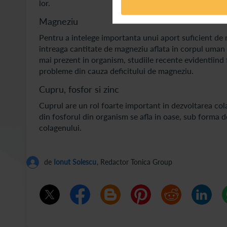
lor.
Magneziu
Pentru a intelege importanta unui aport suficient de
intreaga cantitate de magneziu aflata in corpul uman s
mai prezent in organism, studiile recente evidentiind
probleme din cauza deficitului de magneziu.
Cupru, fosfor si zinc
Cuprul are un rol foarte important in dezvoltarea col
din fosforul din organism se afla in oase, sub forma de 
colagenului.
de
Ionut Solescu
, Redactor Tonica Group