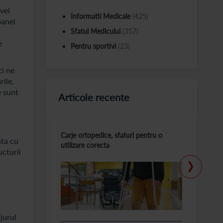
vei
Informatii Medicale
(425)
oanei
Sfatul Medicului
(357)
e
Pentru sportivi
(23)
ci ne
rile,
e sunt
Articole recente
Carje ortopedice, sfaturi pentru o
T
ata cu
utilizare corecta
la
›
ucturii
jurul