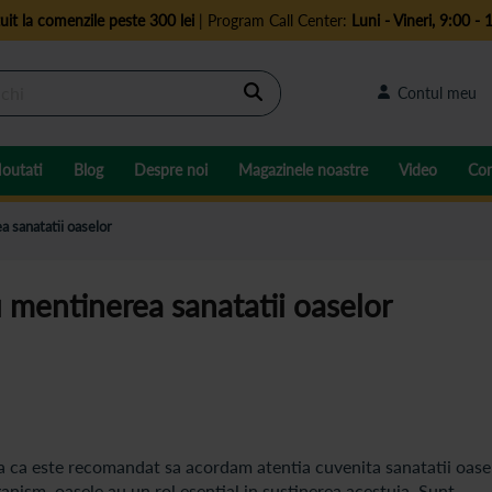
uit la comenzile peste 300 lei
| Program Call Center:
Luni - Vineri, 9:00 - 
Cautare
Contul meu
outati
Blog
Despre noi
Magazinele noastre
Video
Con
 sanatatii oaselor
 mentinerea sanatatii oaselor
a ca este recomandat sa acordam atentia cuvenita sanatatii oasel
ganism, oasele au un rol esential in sustinerea acestuia. Sunt