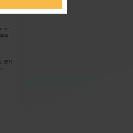
a cel
mpina
e. 85%
za