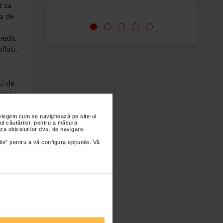
t sa
a de
 medic
flati.
ci de
alciu
 calciu
zitele
nțelegem cum se navighează pe site-ul
ul căutărilor, pentru a măsura
ce si
za obiceiurilor dvs. de navigare.
ile” pentru a vă configura opțiunile. Vă
a de
te de
and
, K si
 lipsa