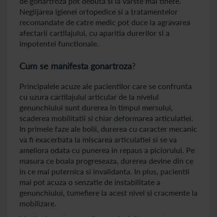
de gonartroza pot debuta si la varste mai tinere.
Neglijarea igienei ortopedice si a tratamentelor
recomandate de catre medic pot duce la agravarea
afectarii cartilajului, cu aparitia durerilor si a
impotentei functionale.
Cum se manifesta gonartroza
?
Principalele acuze ale pacientilor care se confrunta
cu uzura cartilajului articular de la nivelul
genunchiului sunt durerea in timpul mersului,
scaderea mobilitatii si chiar deformarea articulatiei.
In primele faze ale bolii, durerea cu caracter mecanic
va fi exacerbata la miscarea articulatiei si se va
ameliora odata cu punerea in repaus a piciorului. Pe
masura ce boala progreseaza, durerea devine din ce
in ce mai puternica si invalidanta. In plus, pacientii
mai pot acuza o senzatie de instabilitate a
genunchiului, tumefiere la acest nivel si cracmente la
mobilizare.