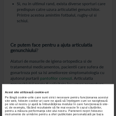
Si, nu in ultimul rand, exista diverse sporturi care
predispun catre uzura articulatiei genunchilor.
Printre acestea amintim fotbalul, rugby-ul si
schiul.
Ce putem face pentru a ajuta articulatia
genunchiului
?
Alaturi de masurile de igiena ortopedica si de
tratamentul medicamentos, pacientii care sufera de
gonartroza pot sa isi amelioreze simptomatologia cu
ajutorul purtarii
pantofilor comozi
. Articulatia
genunchiului poate fi solicitata (cu uzura prematura
a cartilajului) daca se poarta pantofi incomozi ce pot
Acest site utilizează cookie-uri
modifica statica si, respectiv, mersul. Astfel, femeile
Pe lângă cookie-urile care sunt strict necesare pentru funcționarea acestui
care poarta tocuri inalte sunt predispuse catre
site web, folosim cookie-uri care ne ajută să înțelegem cum se navighează
pe site-ul nostru și ajută la îmbunătățirea modului în care funcționează site-
afectiuni ce tin de alinierea anormala a genunchiului,
ul, de exemplu, făcând rezultatele să fie mai exacte în cazul căutărilor,
pentru a măsura performanța site-ului nostru. Partenerii noștri folosesc
cu modificari ale anatomiei locale si, in cele din
instrumente de urmărire pentru a oferi publicitate personalizată pe baza