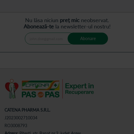
Nu lăsa niciun
preț mic
neobservat.
Abonează-te
la newsletter-ul nostru!
Abonare
CATENA PHARMA S.R.L.
J2023002710034
RO3008793
Adresa:
Pitesti, str. Banat nr.2, judet Arges