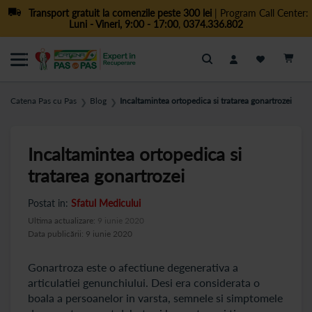
Transport gratuit la comenzile peste 300 lei
| Program Call Center:
Luni - Vineri, 9:00 - 17:00
,
0374.336.802
Cautare
Catena Pas cu Pas
Blog
Incaltamintea ortopedica si tratarea gonartrozei
❯
❯
Incaltamintea ortopedica si
tratarea gonartrozei
Postat in:
Sfatul Medicului
Ultima actualizare:
9 iunie 2020
Data publicării: 9 iunie 2020
Gonartroza este o afectiune degenerativa a
articulatiei genunchiului. Desi era considerata o
boala a persoanelor in varsta, semnele si simptomele