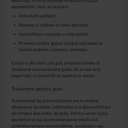
Reactiva). Printre semnele urmarite in cazul
examenului clinic se numara:
Articulatii umflate;
Roseata si caldura in zona afectata;
Sensibilitate crescuta a articulatiei;
Prezenta tofilor gutosi (noduli sub piele) la
nivelul mainilor, coatelor, urechilor.
Exista si alte boli care pot prezenta semne si
simptome asemanatoare gutei, de aceea este
important ca pacientii sa apeleze la medic.
Tratament pentru guta
Tratamentul de prima instanta are in vedere
eliminarea durerilor, inflamatiei si a disconfortului
din timpul atacurilor de guta. Pentru acest lucru
pacientul va lua la recomandarea medicului
antiinflamatoare nesteroidiene, analgezice sau