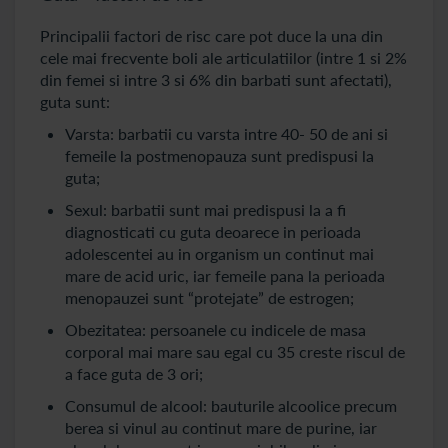
Principalii factori de risc care pot duce la una din
cele mai frecvente boli ale articulatiilor (intre 1 si 2%
din femei si intre 3 si 6% din barbati sunt afectati),
guta sunt:
Varsta: barbatii cu varsta intre 40- 50 de ani si
femeile la postmenopauza sunt predispusi la
guta;
Sexul: barbatii sunt mai predispusi la a fi
diagnosticati cu guta deoarece in perioada
adolescentei au in organism un continut mai
mare de acid uric, iar femeile pana la perioada
menopauzei sunt “protejate” de estrogen;
Obezitatea: persoanele cu indicele de masa
corporal mai mare sau egal cu 35 creste riscul de
a face guta de 3 ori;
Consumul de alcool: bauturile alcoolice precum
berea si vinul au continut mare de purine, iar