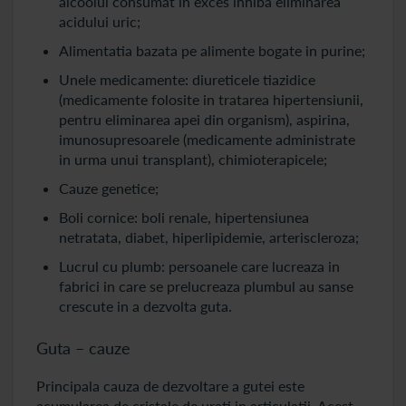
alcoolul consumat in exces inhiba eliminarea
acidului uric;
Alimentatia bazata pe alimente bogate in purine;
Unele medicamente: diureticele tiazidice
(medicamente folosite in tratarea hipertensiunii,
pentru eliminarea apei din organism), aspirina,
imunosupresoarele (medicamente administrate
in urma unui transplant), chimioterapicele;
Cauze genetice;
Boli cornice: boli renale, hipertensiunea
netratata, diabet, hiperlipidemie, arteriscleroza;
Lucrul cu plumb: persoanele care lucreaza in
fabrici in care se prelucreaza plumbul au sanse
crescute in a dezvolta guta.
Guta – cauze
Principala cauza de dezvoltare a gutei este
acumularea de cristale de urati in articulatii. Acest