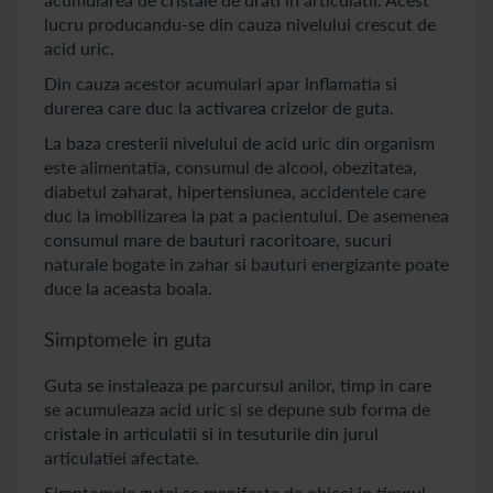
lucru producandu-se din cauza nivelului crescut de
acid uric.
Din cauza acestor acumulari apar inflamatia si
durerea care duc la activarea crizelor de guta.
La baza cresterii nivelului de acid uric din organism
este alimentatia, consumul de alcool, obezitatea,
diabetul zaharat, hipertensiunea, accidentele care
duc la imobilizarea la pat a pacientului. De asemenea
consumul mare de bauturi racoritoare, sucuri
naturale bogate in zahar si bauturi energizante poate
duce la aceasta boala.
Simptomele in guta
Guta se instaleaza pe parcursul anilor, timp in care
se acumuleaza acid uric si se depune sub forma de
cristale in articulatii si in tesuturile din jurul
articulatiei afectate.
Simptomele gutei se manifesta de obicei in timpul