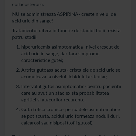
corticosteroizi.
NU se administreaza ASPIRINA- creste nivelul de
acid uric din sange!
Tratamentul difera in functie de stadiul bolii- exista
patru stadii:
hiperuricemia asimptomatica- nivel crescut de
acid uric in sange, dar fara simptome
caracteristice gutei;
Artrita gutoasa acuta- cristalele de acid uric se
acumuleaza la nivelul lichidului articular;
Intervalul gutos asimptomatic- pentru pacientii
care au avut un atac exista probabilitatea
apritiei si atacurilor recurente;
Guta tofica cronica- perioadele asimptomatice
se pot scurta, acidul uric formeaza noduli duri,
calcarosi sau nisiposi (tofii gutosi).