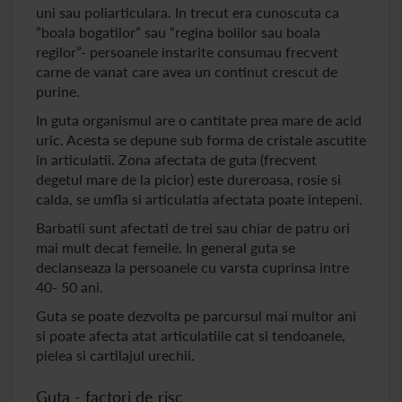
uni sau poliarticulara. In trecut era cunoscuta ca
”boala bogatilor” sau “regina bolilor sau boala
regilor”- persoanele instarite consumau frecvent
carne de vanat care avea un continut crescut de
purine.
In guta organismul are o cantitate prea mare de acid
uric. Acesta se depune sub forma de cristale ascutite
in articulatii. Zona afectata de guta (frecvent
degetul mare de la picior) este dureroasa, rosie si
calda, se umfla si articulatia afectata poate intepeni.
Barbatii sunt afectati de trei sau chiar de patru ori
mai mult decat femeile. In general guta se
declanseaza la persoanele cu varsta cuprinsa intre
40- 50 ani.
Guta se poate dezvolta pe parcursul mai multor ani
si poate afecta atat articulatiile cat si tendoanele,
pielea si cartilajul urechii.
Guta - factori de risc