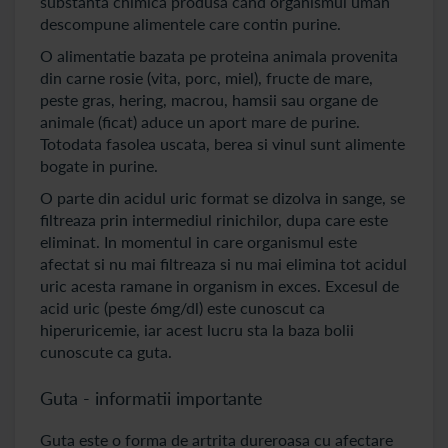
substanta chimica produsa cand organismul uman
descompune alimentele care contin purine.
O alimentatie bazata pe proteina animala provenita
din carne rosie (vita, porc, miel), fructe de mare,
peste gras, hering, macrou, hamsii sau organe de
animale (ficat) aduce un aport mare de purine.
Totodata fasolea uscata, berea si vinul sunt alimente
bogate in purine.
O parte din acidul uric format se dizolva in sange, se
filtreaza prin intermediul rinichilor, dupa care este
eliminat. In momentul in care organismul este
afectat si nu mai filtreaza si nu mai elimina tot acidul
uric acesta ramane in organism in exces. Excesul de
acid uric (peste 6mg/dl) este cunoscut ca
hiperuricemie, iar acest lucru sta la baza bolii
cunoscute ca guta.
Guta - informatii importante
Guta este o forma de artrita dureroasa cu afectare