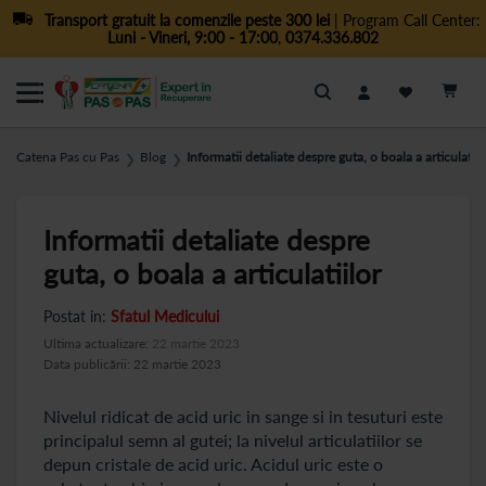
Transport gratuit la comenzile peste 300 lei
| Program Call Center:
Luni - Vineri, 9:00 - 17:00
,
0374.336.802
Cautare
Catena Pas cu Pas
Blog
Informatii detaliate despre guta, o boala a articulatiil
❯
❯
Informatii detaliate despre
guta, o boala a articulatiilor
Postat in:
Sfatul Medicului
Ultima actualizare:
22 martie 2023
Data publicării: 22 martie 2023
Nivelul ridicat de acid uric in sange si in tesuturi este
principalul semn al gutei; la nivelul articulatiilor se
depun cristale de acid uric. Acidul uric este o