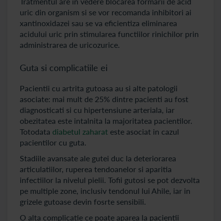
Tratmentul are in vedere blocarea formarii de acid
uric din organism si se vor recomanda inhibitori ai
xantinoxidazei sau se va eficientiza eliminarea
acidului uric prin stimularea functiilor rinichilor prin
administrarea de uricozurice.
Guta si complicatiile ei
Pacientii cu artrita gutoasa au si alte patologii
asociate: mai mult de 25% dintre pacienti au fost
diagnosticati si cu hipertensiune arteriala, iar
obezitatea este intalnita la majoritatea pacientilor.
Totodata
diabetul zaharat
este asociat in cazul
pacientilor cu guta.
Stadiile avansate ale gutei duc la deteriorarea
articulatiilor, ruperea tendoanelor si aparitia
infectiilor la nivelul pielii. Tofii gutosi se pot dezvolta
pe multiple zone, inclusiv tendonul lui Ahile, iar in
grizele gutoase devin fosrte sensibili.
O alta complicatie ce poate aparea la pacientii