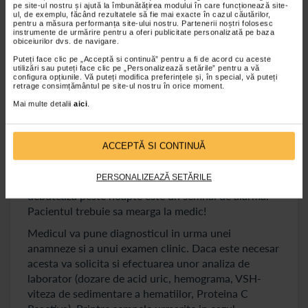
pe site-ul nostru și ajută la îmbunătățirea modului în care funcționează site-
Pielea se exfoliaza dupa ce trece atacul de guta.
ul, de exemplu, făcând rezultatele să fie mai exacte în cazul căutărilor,
pentru a măsura performanța site-ului nostru. Partenerii noștri folosesc
instrumente de urmărire pentru a oferi publicitate personalizată pe baza
obiceiurilor dvs. de navigare.
Crizele de guta pot dura de la cateva zile la cateva
saptamani, dupa care simptomele dispar complet
Puteți face clic pe „Acceptă si continuă” pentru a fi de acord cu aceste
utilizări sau puteți face clic pe „Personalizează setările” pentru a vă
pana la o noua criza. Urmatoarele crize se pot
configura opțiunile. Vă puteți modifica preferințele și, în special, vă puteți
retrage consimțământul pe site-ul nostru în orice moment.
manifesta la aceleasi zone sau pot aparea in altele.
Frecventa acestor crize difera de la pacient la
Mai multe detalii
aici
.
pacient.
ACCEPTĂ SI CONTINUĂ
Diagnosticul de guta
PERSONALIZEAZĂ SETĂRILE
O durere brusca, mare la articulatie/articulatii care
debuteaza peste noapte este un semnal de alarma.
Pacientul trebuie sa mearga la medic!
Medicul va pune diagnosticul in urma unei
anamneze si a unui examen clinic. Daca este necesar
acesta va solicita si efectuarea unor analiza de
laborator (dozare de acid uric, hemograma, VSH-
viteza de sedimentare a hematiilor, Proteina C