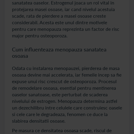
sanatatea oaselor. Estrogenul joaca un rol vital in
protejarea masei osoase, iar cand nivelul acestuia
scade, rata de pierdere a masei osoase creste
considerabil. Acesta este unul dintre motivele
pentru care menopauza reprezinta un factor de risc
major pentru osteoporoza.
Cum influenteaza menopauza sanatatea
osoasa
Odata cu instalarea menopauzei, pierderea de masa
osoasa devine mai accelerata, iar femeile incep sa fie
expuse unui risc crescut de osteoporoza. Procesul
de remodelare osoasa, esential pentru mentinerea
oaselor sanatoase, este perturbat de scaderea
nivelului de estrogen. Menopauza determina astfel
un dezechilibru intre celulele care construiesc oasele
si cele care le degradeaza, fenomen ce duce la
slabirea densitatii osoase.
Pe masura ce densitatea osoasa scade, riscul de