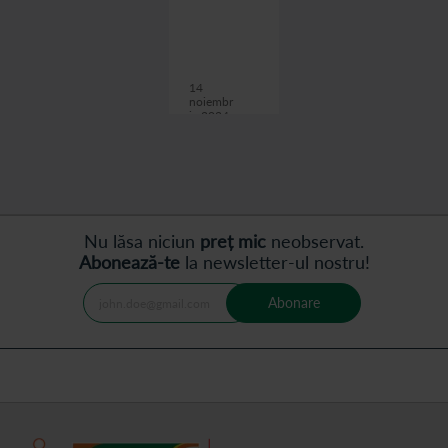
Printre
acestea se
numara
bufeurile,
transpiratiil
14
e
noiembr
ie 2024
nocturne,
uscaciunea
citește articolul
vaginala si
dificultatea
de a dormi.
Nu lăsa niciun
preț mic
neobservat.
Abonează-te
la newsletter-ul nostru!
Abonare