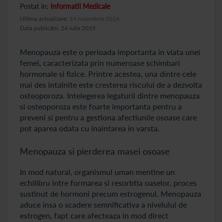
Postat in:
Informatii Medicale
Ultima actualizare:
14 noiembrie 2024
Data publicării: 24 iulie 2019
Menopauza este o perioada importanta in viata unei
femei, caracterizata prin numeroase schimbari
hormonale si fizice. Printre acestea, una dintre cele
mai des intalnite este cresterea riscului de a dezvolta
osteoporoza. Intelegerea legaturii dintre menopauza
si osteoporoza este foarte importanta pentru a
preveni si pentru a gestiona afectiunile osoase care
pot aparea odata cu inaintarea in varsta.
Menopauza si pierderea masei osoase
In mod natural, organismul uman mentine un
echilibru intre formarea si resorbtia oaselor, proces
sustinut de hormoni precum estrogenul. Menopauza
aduce insa o scadere semnificativa a nivelului de
estrogen, fapt care afecteaza in mod direct