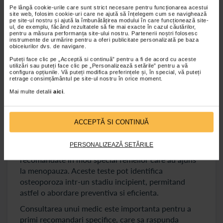
sanatatea osoasa. Activitatile care pun presiune pe
Pe lângă cookie-urile care sunt strict necesare pentru funcționarea acestui
site web, folosim cookie-uri care ne ajută să înțelegem cum se navighează
oase, cum ar fi mersul pe jos, alergarea usoara si
pe site-ul nostru și ajută la îmbunătățirea modului în care funcționează site-
ul, de exemplu, făcând rezultatele să fie mai exacte în cazul căutărilor,
ridicarea de greutati usoare, pot ajuta la incetinirea
pentru a măsura performanța site-ului nostru. Partenerii noștri folosesc
pierderii masei osoase cauzata de menopauza.
instrumente de urmărire pentru a oferi publicitate personalizată pe baza
obiceiurilor dvs. de navigare.
Exercitiile de forta nu doar ca imbunatatesc
Puteți face clic pe „Acceptă si continuă” pentru a fi de acord cu aceste
densitatea osoasa, dar contribuie si la intarirea
utilizări sau puteți face clic pe „Personalizează setările” pentru a vă
musculaturii, oferind un suport suplimentar oaselor.
configura opțiunile. Vă puteți modifica preferințele și, în special, vă puteți
retrage consimțământul pe site-ul nostru în orice moment.
Mai multe detalii
aici
.
Importanta monitorizarii sanatatii osoase in
timpul menopauzei
ACCEPTĂ SI CONTINUĂ
Menopauza este o perioada propice pentru a lua
masuri preventive si pentru a monitoriza sanatatea
PERSONALIZEAZĂ SETĂRILE
oaselor. Testele de densitate osoasa sunt
recomandate in mod special femeilor care au ajuns
la menopauza. Aceste teste pot identifica
osteoporoza intr-un stadiu incipient, permitand
astfel o abordare preventiva si eficienta.
Consultarea unui medic este importanta pentru a
primi recomandari specifice, care sa raspunda