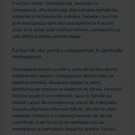
fracturi creste. Osteoporoza, asociata cu
menopauza, afecteaza mai ales coloana vertebrala,
soldurile si incheieturile mainilor. Femeile care trec
prin menopauza sunt mai susceptibile la fracturi
chiar si in urma unor lovituri minore, comparativ cu
cele aflate inaintea acestei etape.
Factori de risc pentru osteoporoza in perioada
menopauzei
Menopauza aduce cu sine o serie de factori de risc
suplimentari pentru osteoporoza. Varsta este un
element esential, deoarece oasele isi pierd
densitatea pe masura ce inaintam in varsta. Istoricul
familial poate fi si el relevant; daca in familie au
existat cazuri de osteoporoza, riscul de a dezvolta
aceasta afectiune este mai ridicat. Un stil de viata
sedentar, fumatul si consumul excesiv de alcool
contribuie si ele la riscul de osteoporoza, iar
menopauza accentueaza impactul acestor factori.