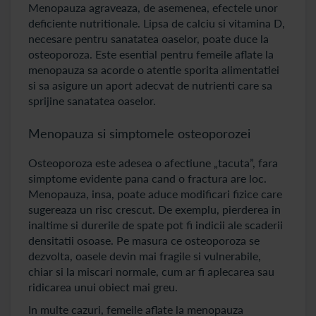
Menopauza agraveaza, de asemenea, efectele unor
deficiente nutritionale. Lipsa de calciu si vitamina D,
necesare pentru sanatatea oaselor, poate duce la
osteoporoza. Este esential pentru femeile aflate la
menopauza sa acorde o atentie sporita alimentatiei
si sa asigure un aport adecvat de nutrienti care sa
sprijine sanatatea oaselor.
Menopauza si simptomele osteoporozei
Osteoporoza este adesea o afectiune „tacuta”, fara
simptome evidente pana cand o fractura are loc.
Menopauza, insa, poate aduce modificari fizice care
sugereaza un risc crescut. De exemplu, pierderea in
inaltime si durerile de spate pot fi indicii ale scaderii
densitatii osoase. Pe masura ce osteoporoza se
dezvolta, oasele devin mai fragile si vulnerabile,
chiar si la miscari normale, cum ar fi aplecarea sau
ridicarea unui obiect mai greu.
In multe cazuri, femeile aflate la menopauza