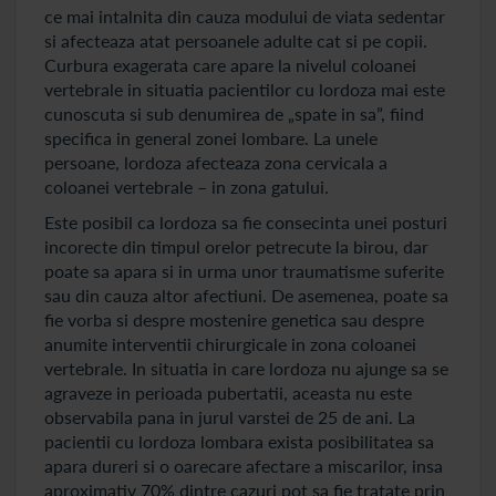
ce mai intalnita din cauza modului de viata sedentar
si afecteaza atat persoanele adulte cat si pe copii.
Curbura exagerata care apare la nivelul coloanei
vertebrale in situatia pacientilor cu lordoza mai este
cunoscuta si sub denumirea de „spate in sa”, fiind
specifica in general zonei lombare. La unele
persoane, lordoza afecteaza zona cervicala a
coloanei vertebrale – in zona gatului.
Este posibil ca lordoza sa fie consecinta unei posturi
incorecte din timpul orelor petrecute la birou, dar
poate sa apara si in urma unor traumatisme suferite
sau din cauza altor afectiuni. De asemenea, poate sa
fie vorba si despre mostenire genetica sau despre
anumite interventii chirurgicale in zona coloanei
vertebrale. In situatia in care lordoza nu ajunge sa se
agraveze in perioada pubertatii, aceasta nu este
observabila pana in jurul varstei de 25 de ani. La
pacientii cu lordoza lombara exista posibilitatea sa
apara dureri si o oarecare afectare a miscarilor, insa
aproximativ 70% dintre cazuri pot sa fie tratate prin