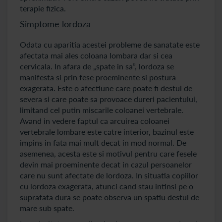
terapie fizica.
Simptome lordoza
Odata cu aparitia acestei probleme de sanatate este
afectata mai ales coloana lombara dar si cea
cervicala. In afara de „spate in sa”, lordoza se
manifesta si prin fese proeminente si postura
exagerata. Este o afectiune care poate fi destul de
severa si care poate sa provoace dureri pacientului,
limitand cel putin miscarile coloanei vertebrale.
Avand in vedere faptul ca arcuirea coloanei
vertebrale lombare este catre interior, bazinul este
impins in fata mai mult decat in mod normal. De
asemenea, acesta este si motivul pentru care fesele
devin mai proeminente decat in cazul persoanelor
care nu sunt afectate de lordoza. In situatia copiilor
cu lordoza exagerata, atunci cand stau intinsi pe o
suprafata dura se poate observa un spatiu destul de
mare sub spate.