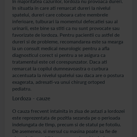
In majoritatea cazurilor, lordoza nu provoaca dureri.
In situatia in care ati remarcat dureri la nivelul
spatelui, dureri care coboara catre membrele
inferioare, tulburari la momentul defecatiei sau al
urinarii, este bine sa stiti ca nu sunt provocate sau
favorizate de lordoza. Pentru pacientii cu astfel de
dureri si de probleme, recomandarea este sa mearga
la un consult medical neurologic pentru a afla
diagnosticul corect si pentru a se asigura ca
tratamentul este cel corespunzator. Daca ati
remarcat la copilul dumneavoastra o curbura
accentuata la nivelul spatelui sau daca are o postura
exagerata, adresati-va unui chirurg ortoped
pediatru.
Lordoza - cauze
O cauza frecvent intalnita in ziua de astazi a lordozei
este reprezentata de pozitia sezanda pe o perioada
indelungata de timp, precum si de statul pe fotoliu.
De asemenea, si mersul cu masina poate sa fie de