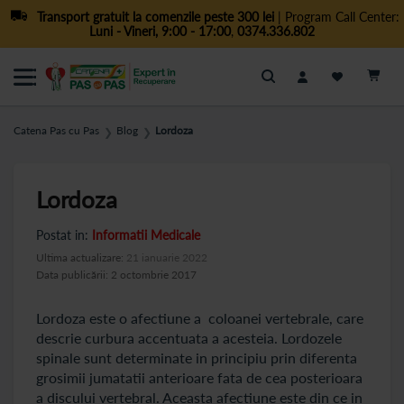
Transport gratuit la comenzile peste 300 lei
| Program Call Center:
Luni - Vineri, 9:00 - 17:00
,
0374.336.802
Cautare
Catena Pas cu Pas
Blog
Lordoza
❯
❯
Lordoza
Postat in:
Informatii Medicale
Ultima actualizare:
21 ianuarie 2022
Data publicării: 2 octombrie 2017
Lordoza este o afectiune a coloanei vertebrale, care
descrie curbura accentuata a acesteia. Lordozele
spinale sunt determinate in principiu prin diferenta
grosimii jumatatii anterioare fata de cea posterioara
a discului vertebral. Aceasta afectiune este din ce in