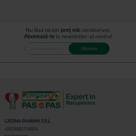
Nu lăsa niciun
preț mic
neobservat.
Abonează-te
la newsletter-ul nostru!
Abonare
CATENA PHARMA S.R.L.
J2023002710034