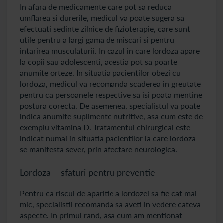
In afara de medicamente care pot sa reduca
umflarea si durerile, medicul va poate sugera sa
efectuati sedinte zilnice de fizioterapie, care sunt
utile pentru a largi gama de miscari si pentru
intarirea musculaturii. In cazul in care lordoza apare
la copii sau adolescenti, acestia pot sa poarte
anumite orteze. In situatia pacientilor obezi cu
lordoza, medicul va recomanda scaderea in greutate
pentru ca persoanele respective sa isi poata mentine
postura corecta. De asemenea, specialistul va poate
indica anumite suplimente nutritive, asa cum este de
exemplu vitamina D. Tratamentul chirurgical este
indicat numai in situatia pacientilor la care lordoza
se manifesta sever, prin afectare neurologica.
Lordoza – sfaturi pentru preventie
Pentru ca riscul de aparitie a lordozei sa fie cat mai
mic, specialistii recomanda sa aveti in vedere cateva
aspecte. In primul rand, asa cum am mentionat