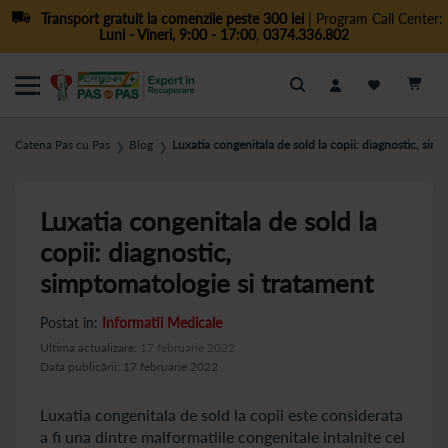
Transport gratuit la comenzile peste 300 lei
| Program Call Center:
Luni - Vineri, 9:00 - 17:00
,
0374.336.802
Cautare
Catena Pas cu Pas
Blog
Luxatia congenitala de sold la copii: diagnostic, sim
❯
❯
Luxatia congenitala de sold la
copii: diagnostic,
simptomatologie si tratament
Postat in:
Informatii Medicale
Ultima actualizare:
17 februarie 2022
Data publicării: 17 februarie 2022
Luxatia congenitala de sold la copii este considerata
a fi una dintre malformatiile congenitale intalnite cel