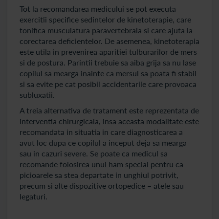
Tot la recomandarea medicului se pot executa
exercitii specifice sedintelor de kinetoterapie, care
tonifica musculatura paravertebrala si care ajuta la
corectarea deficientelor. De asemenea, kinetoterapia
este utila in prevenirea aparitiei tulburarilor de mers
si de postura. Parintii trebuie sa aiba grija sa nu lase
copilul sa mearga inainte ca mersul sa poata fi stabil
si sa evite pe cat posibil accidentarile care provoaca
subluxatii.
A treia alternativa de tratament este reprezentata de
interventia chirurgicala, insa aceasta modalitate este
recomandata in situatia in care diagnosticarea a
avut loc dupa ce copilul a inceput deja sa mearga
sau in cazuri severe. Se poate ca medicul sa
recomande folosirea unui ham special pentru ca
picioarele sa stea departate in unghiul potrivit,
precum si alte dispozitive ortopedice – atele sau
legaturi.