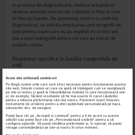
In procesul de diagnosticare, medicul ortoped va
observa anumite miscari ale copilului si felul in care
isi tine picioarele. De asemenea, pentru a confirma
diagnosticul, va solicita efectuarea unei ecografii de
sold pentru copiii care nu au implinit inca cinci ani
sau a unei radiografii pentru cei care au trecut de
aceasta varsta.
Simptome specifice in luxatia congenitala de
sold
Luxatia congenitala de sold poate fi identificata prin
Acest site utilizează cookie-uri
mai multe simptome, insa acestea pot sa difere de la
Pe lângă cookie-urile care sunt strict necesare pentru funcționarea acestui
site web, folosim cookie-uri care ne ajută să înțelegem cum se navighează
un pacient la altul in functie de felul in care
pe site-ul nostru și ajută la îmbunătățirea modului în care funcționează site-
ul, de exemplu, făcând rezultatele să fie mai exacte în cazul căutărilor,
evolueaza afectarea. Cele mai comune dintre
pentru a măsura performanța site-ului nostru. Partenerii noștri folosesc
manifestarile luxatiei congenitale de sold la copii pot
instrumente de urmărire pentru a oferi publicitate personalizată pe baza
obiceiurilor dvs. de navigare.
sa constea in aparenta scurtare a piciorului, in
Puteți face clic pe „Acceptă si continuă” pentru a fi de acord cu aceste
asimetria cutelor de la nivelul feselor si al coapselor,
utilizări sau puteți face clic pe „Personalizează setările” pentru a vă
precum si in instabilitatea articulatiei soldului. De
configura opțiunile. Vă puteți modifica preferințele și, în special, vă puteți
retrage consimțământul pe site-ul nostru în orice moment.
asemenea, la copiii care sufera din cauza acestei