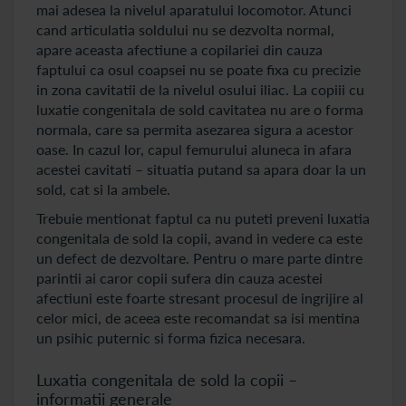
mai adesea la nivelul aparatului locomotor. Atunci
cand articulatia soldului nu se dezvolta normal,
apare aceasta afectiune a copilariei din cauza
faptului ca osul coapsei nu se poate fixa cu precizie
in zona cavitatii de la nivelul osului iliac. La copiii cu
luxatie congenitala de sold cavitatea nu are o forma
normala, care sa permita asezarea sigura a acestor
oase. In cazul lor, capul femurului aluneca in afara
acestei cavitati – situatia putand sa apara doar la un
sold, cat si la ambele.
Trebuie mentionat faptul ca nu puteti preveni luxatia
congenitala de sold la copii, avand in vedere ca este
un defect de dezvoltare. Pentru o mare parte dintre
parintii ai caror copii sufera din cauza acestei
afectiuni este foarte stresant procesul de ingrijire al
celor mici, de aceea este recomandat sa isi mentina
un psihic puternic si forma fizica necesara.
Luxatia congenitala de sold la copii –
informatii generale