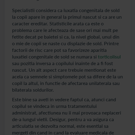
Specialistii considera ca luxatia congenitala de sold
la copii apare in general la primul nascut si ca are un
caracter ereditar. Statisticile arata ca este o
problema care le afecteaza de sase ori mai mult pe
fetite decat pe baietei si ca, la nivel global, unul din
o mie de copii se naste cu displazie de sold. Printre
factorii de risc care pot sa favorizeze aparitia
luxatiei congenitale de sold se numara si
torticolisul
sau pozitia inversa a copilului inainte de a fi fost
nascut. Un alt aspect care trebuie mentionat este
acela ca semnele si simptomele pot sa difere de la un
copil la altul, in functie de afectarea unilaterala sau
bilaterala soldurilor.
Este bine sa aveti in vedere faptul ca, atunci cand
copilul se vindeca in urma tratamentului
administrat, afectiunea nu ii mai provoaca neplaceri
de-a lungul vietii. Desigur, pentru a va asigura ca
articulatia se dezvolta normal, este esential sa
mergeti din cand in cand la evaluare medicala de