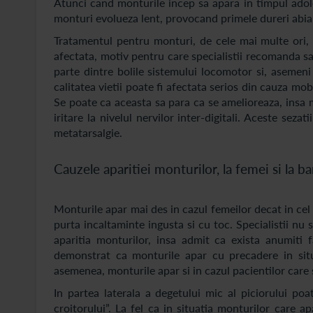
Atunci cand monturile incep sa apara in timpul adole
monturi evolueza lent, provocand primele dureri abia 
Tratamentul pentru monturi, de cele mai multe ori, u
afectata, motiv pentru care specialistii recomanda sa
parte dintre bolile sistemului locomotor si, asemeni
calitatea vietii poate fi afectata serios din cauza mob
Se poate ca aceasta sa para ca se amelioreaza, insa 
iritare la nivelul nervilor inter-digitali. Aceste se
metatarsalgie.
Cauzele aparitiei monturilor, la femei si la ba
Monturile apar mai des in cazul femeilor decat in cel 
purta incaltaminte ingusta si cu toc. Specialistii nu
aparitia monturilor, insa admit ca exista anumiti f
demonstrat ca monturile apar cu precadere in situ
asemenea, monturile apar si in cazul pacientilor care 
In partea laterala a degetului mic al piciorului 
croitorului”. La fel ca in situatia monturilor care a