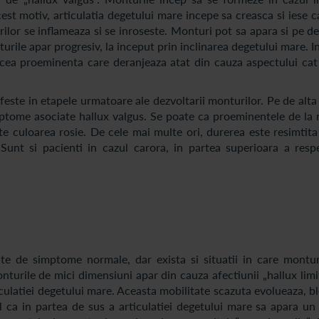
st motiv, articulatia degetului mare incepe sa creasca si iese c
ilor se inflameaza si se inroseste. Monturi pot sa apara si pe d
urile apar progresiv, la inceput prin inclinarea degetului mare. I
cea proeminenta care deranjeaza atat din cauza aspectului cat 
feste in etapele urmatoare ale dezvoltarii monturilor. Pe de alta
ptome asociate hallux valgus. Se poate ca proeminentele de la n
ete culoarea rosie. De cele mai multe ori, durerea este resimtita
 Sunt si pacienti in cazul carora, in partea superioara a respe
te de simptome normale, dar exista si situatii in care montur
nturile de mici dimensiuni apar din cauza afectiunii „hallux limi
ticulatiei degetului mare. Aceasta mobilitate scazuta evolueaza, 
cul ca in partea de sus a articulatiei degetului mare sa apara u