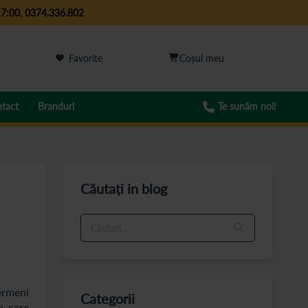
17:00
,
0374.336.802
Favorite
tact
Branduri
Te sunăm noi!
Căutați in blog
termeni
Categorii
n care