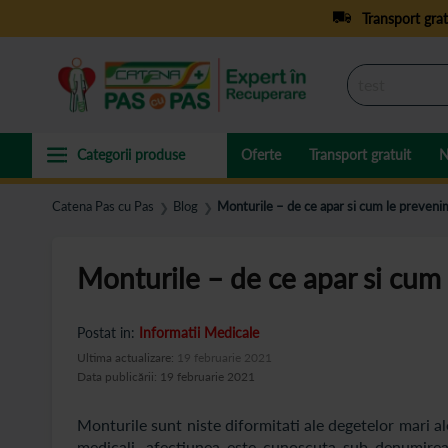
Transport grat
Oferte
Transport gratuit
N
Catena Pas cu Pas
Blog
Monturile – de ce apar si cum le preveni
❯
❯
Monturile – de ce apar si cum
Postat in:
Informatii Medicale
Ultima actualizare:
19 februarie 2021
Data publicării: 19 februarie 2021
Monturile sunt niste diformitati ale degetelor mari al
medicali, afectiunea este cunoscuta sub denumirea