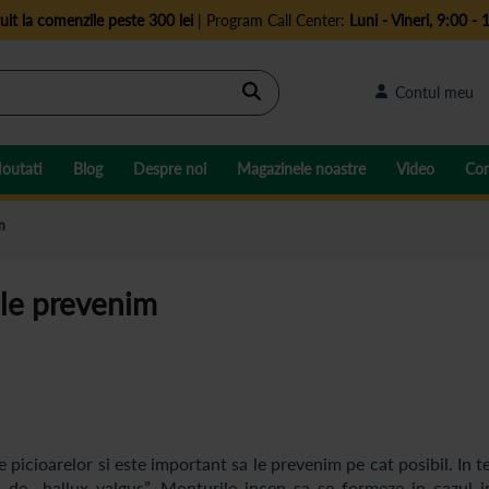
uit la comenzile peste 300 lei
| Program Call Center:
Luni - Vineri, 9:00 - 
Cautare
Contul meu
outati
Blog
Despre noi
Magazinele noastre
Video
Con
m
 le prevenim
e picioarelor si este important sa le prevenim pe cat posibil. In 
 de „hallux valgus”. Monturile incep sa se formeze in cazul i