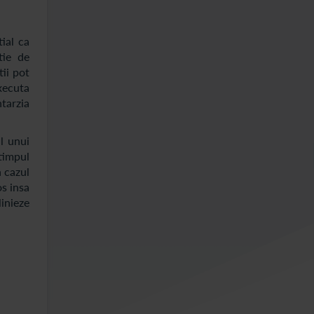
ial ca
tie de
ii pot
executa
ntarzia
l unui
 timpul
n cazul
os insa
linieze