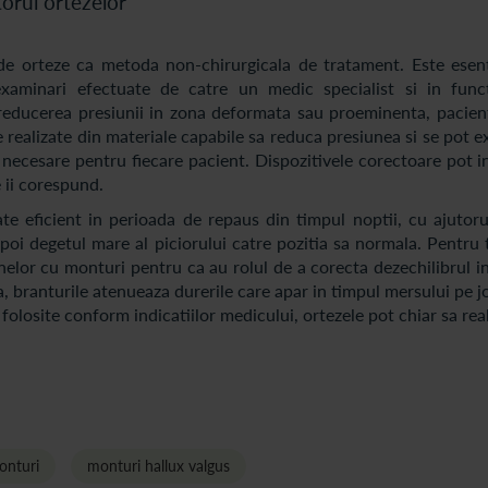
torul ortezelor
de orteze ca metoda non-chirurgicala de tratament. Este esent
examinari efectuate de catre un medic specialist si in func
reducerea presiunii in zona deformata sau proeminenta, pacient
e realizate din materiale capabile sa reduca presiunea si se pot 
 necesare pentru fiecare pacient. Dispozitivele corectoare pot i
 ii corespund.
te eficient in perioada de repaus din timpul noptii, cu ajutoru
poi degetul mare al piciorului catre pozitia sa normala. Pentru
anelor cu monturi pentru ca au rolul de a corecta dezechilibrul i
, branturile atenueaza durerile care apar in timpul mersului pe j
olosite conform indicatiilor medicului, ortezele pot chiar sa rea
onturi
monturi hallux valgus