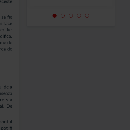
Aceste
sa fie
us face
eri iar
difica.
tome de
irea de
ul de a
anseaza
re s-a
al. De
montul
 pot fi