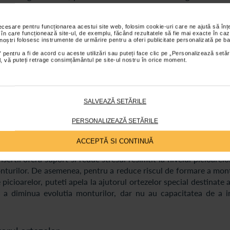
n cauza dezvoltarii montului, degetul mic incepe sa fie impins 
est fel sunt ereditare.
necesare pentru funcționarea acestui site web, folosim cookie-uri care ne ajută să î
 în care funcționează site-ul, de exemplu, făcând rezultatele să fie mai exacte în caz
 noștri folosesc instrumente de urmărire pentru a oferi publicitate personalizată pe ba
 picioare
 pentru a fi de acord cu aceste utilizări sau puteți face clic pe „Personalizează setăr
ial, vă puteți retrage consimțământul pe site-ul nostru în orice moment.
lor este unul lent, este bine ca ingrijirea picioarelor sa fie o o
t sa faceti radiografii care sa permita medicului sa inteleaga ex
mentul necesar in functie de caz. Forma picioarelor trebuie urma
SALVEAZĂ SETĂRILE
a persoane care au monturi. Este ideal sa purtati pantofi corespun
PERSONALIZEAZĂ SETĂRILE
u varf ascutit si cu toc, pentru ca genereaza suficienta presiun
ACCEPTĂ SI CONTINUĂ
la anumite insertii care sa amortizeze suplimentar si care sa as
ertii ofera suport si reduc stresul resimtit la nivelul picioarelor
monturilor. De asemenea, pentru a reduce riscul de formare a mon
picioarelor, puteti apela la ajutorul ortezelor special destinate 
ru a diminua evolutia monturilor, dar nu au capacitatea de a i