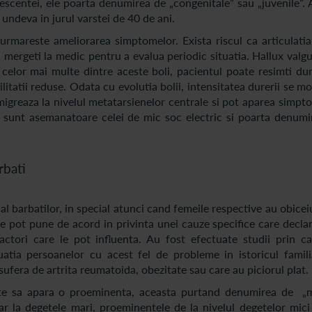
scentei, ele poarta denumirea de „congenitale” sau „juvenile”. 
undeva in jurul varstei de 40 de ani.
rmareste ameliorarea simptomelor. Exista riscul ca articulatia 
 mergeti la medic pentru a evalua periodic situatia. Hallux valg
 celor mai multe dintre aceste boli, pacientul poate resimti dur
ilitatii reduse. Odata cu evolutia bolii, intensitatea durerii se mo
migreaza la nivelul metatarsienelor centrale si pot aparea simp
zatii sunt asemanatoare celei de mic soc electric si poarta denum
rbati
al barbatilor, in special atunci cand femeile respective au obicei
 se pot pune de acord in privinta unei cauze specifice care decl
actori care le pot influenta. Au fost efectuate studii prin ca
atia persoanelor cu acest fel de probleme in istoricul famili
sufera de artrita reumatoida, obezitate sau care au piciorul plat.
poate sa apara o proeminenta, aceasta purtand denumirea de „
par la degetele mari, proeminentele de la nivelul degetelor mici