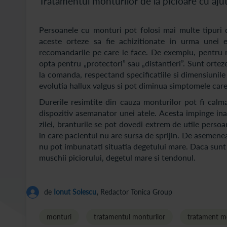
Tratamentul monturilor de la picioare cu aju
Persoanele cu monturi pot folosi mai multe tipuri 
aceste orteze sa fie achizitionate in urma unei 
recomandarile pe care le face. De exemplu, pentru 
opta pentru „protectori” sau „distantieri”. Sunt ortez
la comanda, respectand specificatiile si dimensiunile
evolutia hallux valgus si pot diminua simptomele care
Durerile resimtite din cauza monturilor pot fi calma
dispozitiv asemanator unei atele. Acesta impinge ina
zilei, branturile se pot dovedi extrem de utile perso
in care pacientul nu are sursa de sprijin. De asemenea
nu pot imbunatati situatia degetului mare. Daca sunt f
muschii piciorului, degetul mare si tendonul.
de
Ionut Solescu
, Redactor Tonica Group
monturi
tratamentul monturilor
tratament m