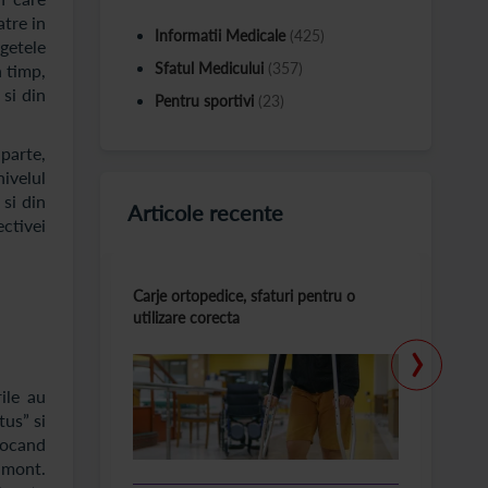
atre in
Informatii Medicale
(425)
egetele
Sfatul Medicului
(357)
n timp,
si din
Pentru sportivi
(23)
 parte,
ivelul
 si din
Articole recente
ctivei
Carje ortopedice, sfaturi pentru o
T
utilizare corecta
la
›
ile au
tus” si
blocand
n mont.