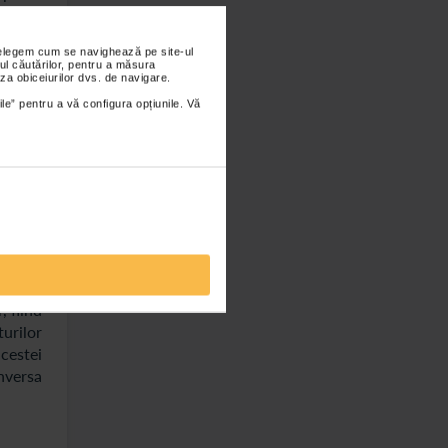
spre al
nțelegem cum se navighează pe site-ul
ul căutărilor, pentru a măsura
za obiceiurilor dvs. de navigare.
ile” pentru a vă configura opțiunile. Vă
cupatie
act cum
rita in
zatori,
e incat
igure o
, fiind
turilor
acestei
nversa