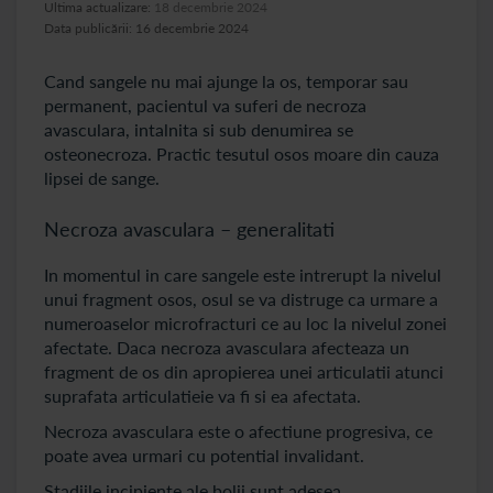
Ultima actualizare:
18 decembrie 2024
Data publicării: 16 decembrie 2024
Cand sangele nu mai ajunge la os, temporar sau
permanent, pacientul va suferi de necroza
avasculara, intalnita si sub denumirea se
osteonecroza. Practic tesutul osos moare din cauza
lipsei de sange.
Necroza avasculara – generalitati
In momentul in care sangele este intrerupt la nivelul
unui fragment osos, osul se va distruge ca urmare a
numeroaselor microfracturi ce au loc la nivelul zonei
afectate. Daca necroza avasculara afecteaza un
fragment de os din apropierea unei articulatii atunci
suprafata articulatieie va fi si ea afectata.
Necroza avasculara este o afectiune progresiva, ce
poate avea urmari cu potential invalidant.
Stadiile incipiente ale bolii sunt adesea