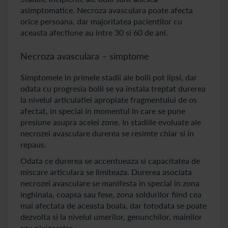
asimptomatice. Necroza avasculara poate afecta
orice persoana, dar majoritatea pacientilor cu
aceasta afectiune au intre 30 si 60 de ani.
Necroza avasculara – simptome
Simptomele in primele stadii ale bolii pot lipsi, dar
odata cu progresia bolii se va instala treptat durerea
la nivelul articulatiei apropiate fragmentului de os
afectat, in special in momentul in care se pune
presiune asupra acelei zone. In stadiile evoluate ale
necrozei avasculare durerea se resimte chiar si in
repaus.
Odata ce durerea se accentueaza si capacitatea de
miscare articulara se limiteaza. Durerea asociata
necrozei avasculare se manifesta in special in zona
inghinala, coapsa sau fese, zona soldurilor fiind cea
mai afectata de aceasta boala, dar totodata se poate
dezvolta si la nivelul umerilor, genunchilor, mainilor
sau picioarelor.