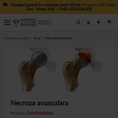
Transport gratuit la comenzile peste 300 lei
| Program Call Center:
Luni - Vineri, 9:00 - 17:00
,
0374.336.802
Cautare
Catena Pas cu Pas
Blog
Necroza avasculara
❯
❯
Necroza avasculara
Postat in:
Sfatul Medicului