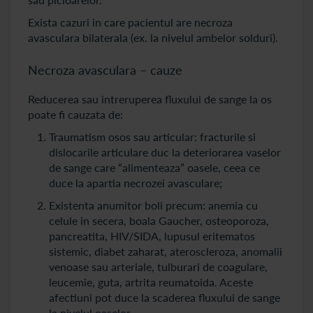
Exista cazuri in care pacientul are necroza
avasculara bilaterala (ex. la nivelul ambelor solduri).
Necroza avasculara – cauze
Reducerea sau intreruperea fluxului de sange la os
poate fi cauzata de:
Traumatism osos sau articular: fracturile si
dislocarile articulare duc la deteriorarea vaselor
de sange care “alimenteaza” oasele, ceea ce
duce la apartia necrozei avasculare;
Existenta anumitor boli precum: anemia cu
celule in secera, boala Gaucher, osteoporoza,
pancreatita, HIV/SIDA, lupusul eritematos
sistemic, diabet zaharat, ateroscleroza, anomalii
venoase sau arteriale, tulburari de coagulare,
leucemie, guta, artrita reumatoida. Aceste
afectiuni pot duce la scaderea fluxului de sange
la nivelul oaselor.