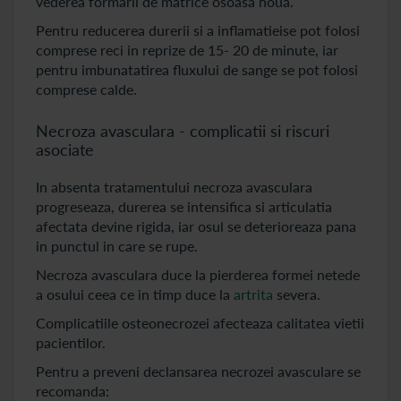
vederea formarii de matrice osoasa noua.
Pentru reducerea durerii si a inflamatieise pot folosi
comprese reci in reprize de 15- 20 de minute, iar
pentru imbunatatirea fluxului de sange se pot folosi
comprese calde.
Necroza avasculara - complicatii si riscuri
asociate
In absenta tratamentului necroza avasculara
progreseaza, durerea se intensifica si articulatia
afectata devine rigida, iar osul se deterioreaza pana
in punctul in care se rupe.
Necroza avasculara duce la pierderea formei netede
a osului ceea ce in timp duce la
artrita
severa.
Complicatiile osteonecrozei afecteaza calitatea vietii
pacientilor.
Pentru a preveni declansarea necrozei avasculare se
recomanda: