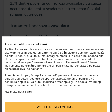
25% dintre pacientii cu necroza avasculara au cauza
necunoscuta pentru scaderea/ intreruperea fluxului
sanguin catre oase.
Tratament necroza avasculara
In prezent scopul tratamentului necrozei avasculare
este de a incetini progresia bolii (nu de vindecare).
Acest site utilizează cookie-uri
Alegerea tratamentului se va face in functie de
Pe lângă cookie-urile care sunt strict necesare pentru funcționarea acestui
site web, folosim cookie-uri care ne ajută să înțelegem cum se navighează
urmatorii factori:
pe site-ul nostru și ajută la îmbunătățirea modului în care funcționează site-
ul, de exemplu, făcând rezultatele să fie mai exacte în cazul căutărilor,
Localizarea si cantitatea de os afectata;
pentru a măsura performanța site-ului nostru. Partenerii noștri folosesc
instrumente de urmărire pentru a oferi publicitate personalizată pe baza
obiceiurilor dvs. de navigare.
Suprafata zonei afectate;
Puteți face clic pe „Acceptă si continuă” pentru a fi de acord cu aceste
Cauza principala a bolii;
utilizări sau puteți face clic pe „Personalizează setările” pentru a vă
configura opțiunile. Vă puteți modifica preferințele și, în special, vă puteți
retrage consimțământul pe site-ul nostru în orice moment.
Varsta, starea generala si istoricul medical ale
Mai multe detalii
aici
.
pacientului;
Toleranta pacientului la anumite tratamente.
ACCEPTĂ SI CONTINUĂ