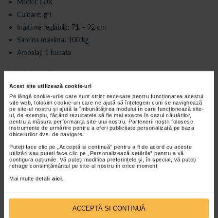
Model: LUX
Culoare: gri
Inaltime reglabila: 71 – 92 cm
Sarcina maxima: 100 kg
Ambalaj: 1 bucata
Mod de utilizare
Acest site utilizează cookie-uri
Reglarea inaltimii se realizeaza prin sistemul de ajustare al
structurii
Pe lângă cookie-urile care sunt strict necesare pentru funcționarea acestui
site web, folosim cookie-uri care ne ajută să înțelegem cum se navighează
Se apasa stiftul metalic pentru modificarea pozitiei segmentului
pe site-ul nostru și ajută la îmbunătățirea modului în care funcționează site-
inferior
ul, de exemplu, făcând rezultatele să fie mai exacte în cazul căutărilor,
pentru a măsura performanța site-ului nostru. Partenerii noștri folosesc
Se aliniaza orificiile pentru fixarea pozitiei dorite
instrumente de urmărire pentru a oferi publicitate personalizată pe baza
obiceiurilor dvs. de navigare.
Se verifica blocarea inainte de utilizare
Puteți face clic pe „Acceptă si continuă” pentru a fi de acord cu aceste
utilizări sau puteți face clic pe „Personalizează setările” pentru a vă
configura opțiunile. Vă puteți modifica preferințele și, în special, vă puteți
Recomandari de utilizare
retrage consimțământul pe site-ul nostru în orice moment.
Reglarea se realizeaza in functie de inaltimea utilizatorului
Mai multe detalii
aici
.
Se recomanda respectarea indicatiilor personalului medical
pentru ajustare
ACCEPTĂ SI CONTINUĂ
Intretinere