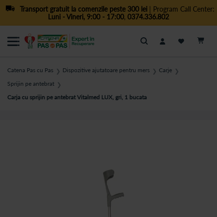
Transport gratuit la comenzile peste 300 lei
| Program Call Center:
Luni - Vineri, 9:00 - 17:00
,
0374.336.802
Cautare
Catena Pas cu Pas
Dispozitive ajutatoare pentru mers
Carje
❯
❯
❯
Sprijin pe antebrat
❯
Carja cu sprijin pe antebrat Vitalmed LUX, gri, 1 bucata