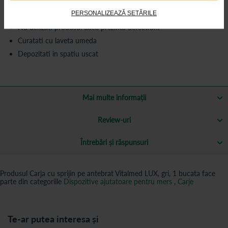
PERSONALIZEAZĂ SETĂRILE
Verificati periodic sistemul de reglare si fixare
Nu utilizati produsul daca prezinta defectiuni
Curatati cu laveta umeda
Depozitati in spatiu uscat
Mai multe informații
Review-uri
Întrebări și răspunsuri
Produsul Carja cu sprijin pe antebrat Vitalmed LUX, gri, 1 bucata face
parte din categoriile
Dispozitive ajutatoare pentru mers
,
Carje
Te-ar putea interesa și