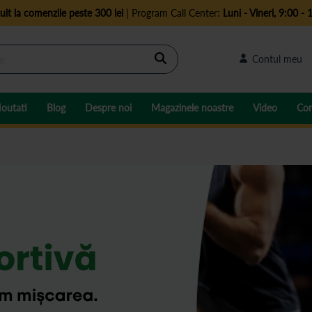
uit la comenzile peste 300 lei
| Program Call Center:
Luni - Vineri, 9:00 - 
Cautare
Contul meu
outati
Blog
Despre noi
Magazinele noastre
Video
Con