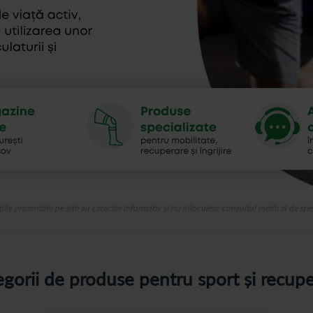
iile prezentate pe site au caracter informativ și nu înlocuiesc consultul medical de spec
gorii de produse pentru sport și recup