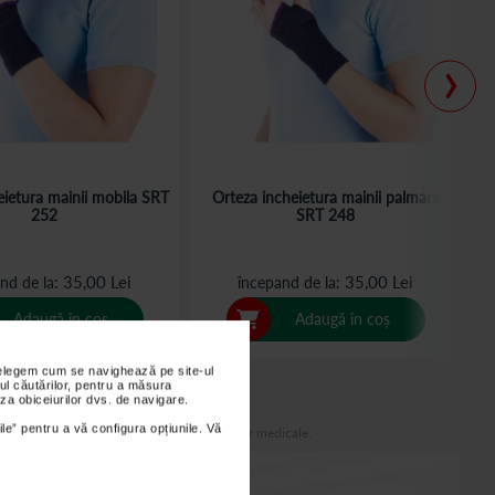
›
eietura mainii mobila SRT
Orteza incheietura mainii palmara
O
252
SRT 248
35,00 Lei
35,00 Lei
nd de la
începand de la
Adaugă în coș
Adaugă în coș
nțelegem cum se navighează pe site-ul
ul căutărilor, pentru a măsura
za obiceiurilor dvs. de navigare.
ile” pentru a vă configura opțiunile. Vă
indicațiilor producătorului și recomandărilor medicale.