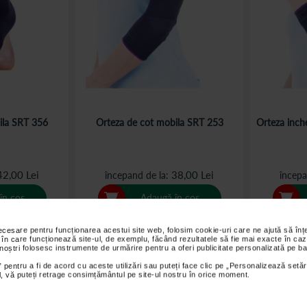
ila SRT 356
Orteza de cot mobila SRT 253
Orteza inch
42,00 Lei
38,00 Lei
începand de la
începa
în coș
Adaugă în coș
necesare pentru funcționarea acestui site web, folosim cookie-uri care ne ajută să î
 în care funcționează site-ul, de exemplu, făcând rezultatele să fie mai exacte în caz
 noștri folosesc instrumente de urmărire pentru a oferi publicitate personalizată pe ba
 pentru a fi de acord cu aceste utilizări sau puteți face clic pe „Personalizează setăr
enție prospectul sau informațiile de pe ambalaj.
Utilizarea produselor se face conform 
ial, vă puteți retrage consimțământul pe site-ul nostru în orice moment.