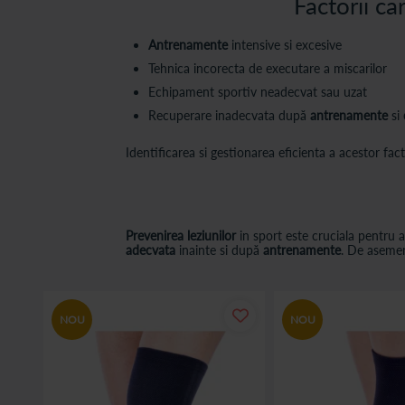
Factorii ca
Antrenamente
intensive si excesive
Tehnica incorecta de executare a miscarilor
Echipament sportiv neadecvat sau uzat
Recuperare inadecvata după
antrenamente
si
Identificarea si gestionarea eficienta a acestor fac
Prevenirea leziunilor
in sport este cruciala pentru 
adecvata
inainte si după
antrenamente
. De asemen
NOU
NOU