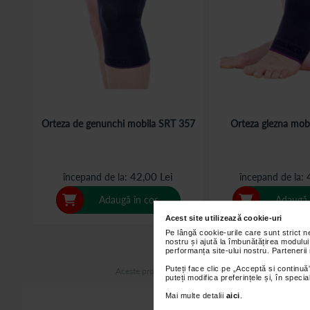
Orteza de genunchi mobila SRT 357
Orteza glezna mob
42,00 Lei
începand de la
începand de la
Adaugă în coș
Adaugă 
Acest site utilizează cookie-uri
Pe lângă cookie-urile care sunt strict 
nostru și ajută la îmbunătățirea modului
performanța site-ului nostru. Partenerii
Puteți face clic pe „Acceptă si continuă”
Aceste produse sunt dispozitive medicale. Citiți cu at
puteți modifica preferințele și, în spec
Mai multe detalii
aici
.