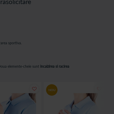
rasolicitare
rarea sportiva.
. Doua elemente-cheie sunt
incalzirea si racirea
NOU