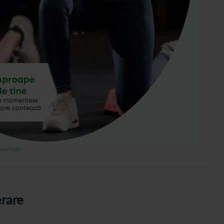
ialitate.
erare