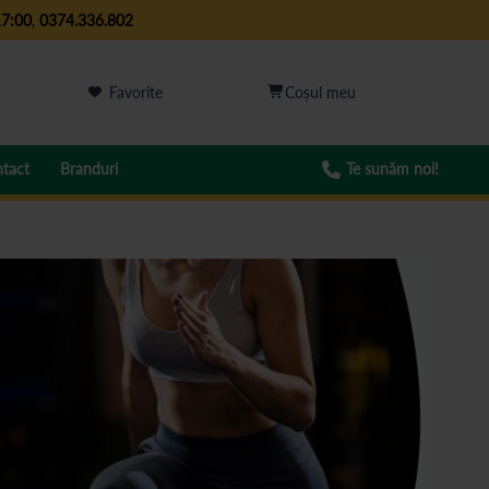
17:00
,
0374.336.802
Favorite
tact
Branduri
Te sunăm noi!