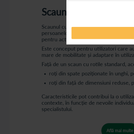
Scaun cu rotile sport
Scaunul cu rotile sport este un dispozit
persoanelor active, utilizat atât pentru 
pentru activități recreative.
Este conceput pentru utilizatori care a
mare de mobilitate și adaptare în utiliz
Față de un scaun cu rotile standard, ace
roți din spate poziționate în unghi, p
roți din față de dimensiuni reduse,
Caracteristicile pot contribui la o utiliz
contexte, în funcție de nevoile individ
specialistului.
Află mai multe