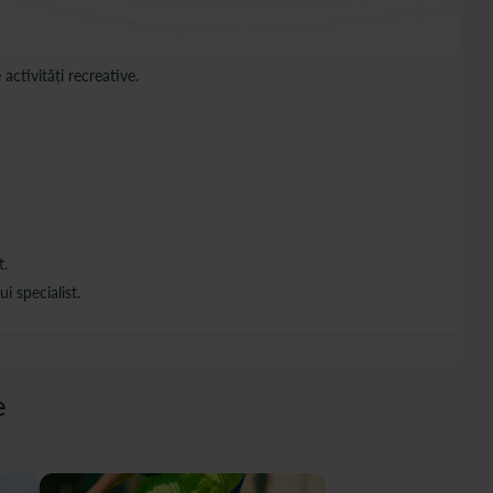
 activități recreative.
t.
i specialist.
e