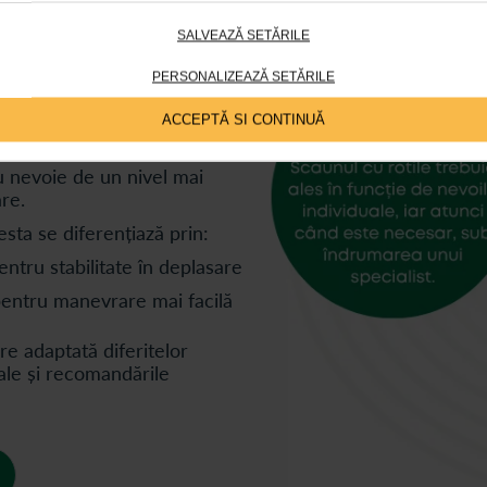
SALVEAZĂ SETĂRILE
PERSONALIZEAZĂ SETĂRILE
iv de mobilitate destinat
deplasare zilnică, cât și
ACCEPTĂ SI CONTINUĂ
u nevoie de un nivel mai
are.
sta se diferențiază prin:
entru stabilitate în deplasare
 pentru manevrare mai facilă
are adaptată diferitelor
uale și recomandările