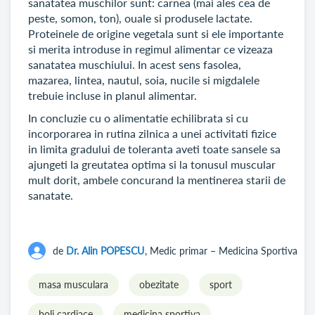
sanatatea muschilor sunt: carnea (mai ales cea de
peste, somon, ton), ouale si produsele lactate.
Proteinele de origine vegetala sunt si ele importante
si merita introduse in regimul alimentar ce vizeaza
sanatatea muschiului. In acest sens fasolea,
mazarea, lintea, nautul, soia, nucile si migdalele
trebuie incluse in planul alimentar.
In concluzie cu o alimentatie echilibrata si cu
incorporarea in rutina zilnica a unei activitati fizice
in limita gradului de toleranta aveti toate sansele sa
ajungeti la greutatea optima si la tonusul muscular
mult dorit, ambele concurand la mentinerea starii de
sanatate.
de
Dr. Alin POPESCU
, Medic primar – Medicina Sportiva
masa musculara
obezitate
sport
boli cardiace
medicina sportiva