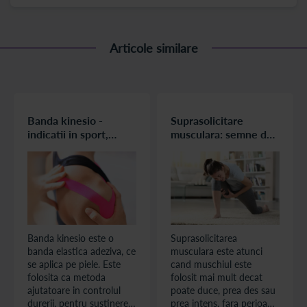
Articole similare
Banda kinesio -
Suprasolicitare
indicatii in sport,
musculara: semne de
ortopedie,
avertizare pentru
recuperare,
sportivi
reumatologie
Banda kinesio este o
Suprasolicitarea
banda elastica adeziva, ce
musculara este atunci
se aplica pe piele. Este
cand muschiul este
folosita ca metoda
folosit mai mult decat
ajutatoare in controlul
poate duce, prea des sau
durerii, pentru sustinerea
prea intens, fara perioada