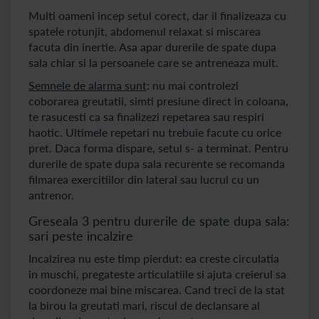
Multi oameni incep setul corect, dar il finalizeaza cu
spatele rotunjit, abdomenul relaxat si miscarea
facuta din inertie. Asa apar durerile de spate dupa
sala chiar si la persoanele care se antreneaza mult.
Semnele de alarma sunt
: nu mai controlezi
coborarea greutatii, simti presiune direct in coloana,
te rasucesti ca sa finalizezi repetarea sau respiri
haotic. Ultimele repetari nu trebuie facute cu orice
pret. Daca forma dispare, setul s- a terminat. Pentru
durerile de spate dupa sala recurente se recomanda
filmarea exercitiilor din lateral sau lucrul cu un
antrenor.
Greseala 3 pentru durerile de spate dupa sala:
sari peste incalzire
Incalzirea nu este timp pierdut: ea creste circulatia
in muschi, pregateste articulatiile si ajuta creierul sa
coordoneze mai bine miscarea. Cand treci de la stat
la birou la greutati mari, riscul de declansare al