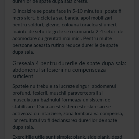
durerilor de spate dupa sala creste.
O incalzire se poate face in 5-10 minute si poate fi
mers alert, bicicleta sau banda, apoi mobilizari
pentru solduri, glezne, coloana toracica si umeri.
Inainte de seturile grele se recomanda 2-4 seturi de
acomodare cu greutati mai mici. Pentru multe
persoane aceasta rutina reduce durerile de spate
dupa sala.
Greseala 4 pentru durerile de spate dupa sala:
abdomenul si fesierii nu compenseaza
suficient
Spatele nu trebuie sa lucreze singur; abdomenul
profund, fesierii, muschii paravertebrali si
musculatura bazinului formeaza un sistem de
stabilizare. Daca acest sistem este slab sau se
activeaza cu intarziere, zona lombara va compensa,
iar rezultatul va fi declansarea durerilor de spate
dupa sala.
Exercitiile utile sunt simple: plank, side plank, dead