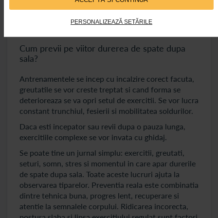
Se recomanda alternarea zilelor grele cu cele mai
usoare si se lasa minim 48 de ore intre sesiunile
PERSONALIZEAZĂ SETĂRILE
intense pentru aceeasi zona.
Cum previi pe viitor durerea de spate dupa
sala?
Antrenamentele se incep cu incalzire corect facuta,
greutatile se vor creste treptat si cand forma se
deterioreaza se va opri setul de exercitii. Se vor lucra
constant trunchiul, fesierii si mobilitatea soldurilor.
Daca esti incepator sau revii dupa o pauza lunga,
exercitiile complexe se vor invata cu ghidaj.
Se poate tine un jurnal simplu: exercitii, greutati,
seturi, somn, stres si momentul in care apar durerile
de spate dupa sala. Toate aceste lucruri ajuta la
observarea tiparelor. Preventia reala este combinatia
dintre tehnica buna, progres lent, recuperare si
atentie la semnalele corpului. Ridicarea incorecta,
postura slaba si lipsa exercitiului regulat sunt factori