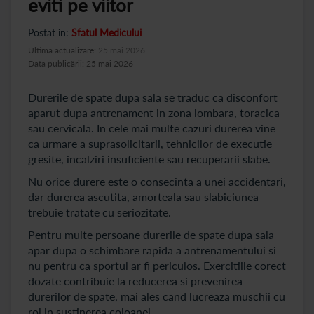
eviti pe viitor
Postat in:
Sfatul Medicului
Ultima actualizare:
25 mai 2026
Data publicării: 25 mai 2026
Durerile de spate dupa sala se traduc ca disconfort
aparut dupa antrenament in zona lombara, toracica
sau cervicala. In cele mai multe cazuri durerea vine
ca urmare a suprasolicitarii, tehnicilor de executie
gresite, incalziri insuficiente sau recuperarii slabe.
Nu orice durere este o consecinta a unei accidentari,
dar durerea ascutita, amorteala sau slabiciunea
trebuie tratate cu seriozitate.
Pentru multe persoane durerile de spate dupa sala
apar dupa o schimbare rapida a antrenamentului si
nu pentru ca sportul ar fi periculos. Exercitiile corect
dozate contribuie la reducerea si prevenirea
durerilor de spate, mai ales cand lucreaza muschii cu
rol in sustinerea coloanei.