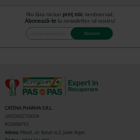
Nu lăsa niciun
preț mic
neobservat.
Abonează-te
la newsletter-ul nostru!
Abonare
CATENA PHARMA S.R.L.
J2023002710034
RO3008793
Adresa:
Pitesti, str. Banat nr.2, judet Arges