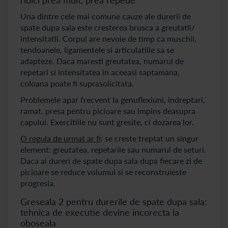
Una dintre cele mai comune cauze ale durerii de
spate dupa sala este cresterea brusca a greutatii/
intensitatii. Corpul are nevoie de timp ca muschii,
tendoanele, ligamentele si articulatiile sa se
adapteze. Daca maresti greutatea, numarul de
repetari si intensitatea in aceeasi saptamana,
coloana poate fi suprasolicitata.
Problemele apar frecvent la genuflexiuni, indreptari,
ramat, presa pentru picioare sau impins deasupra
capului. Exercitiile nu sunt gresite, ci dozarea lor.
O regula de urmat ar fi
: se creste treptat un singur
element: greutatea, repetarile sau numarul de seturi.
Daca ai dureri de spate dupa sala dupa fiecare zi de
picioare se reduce volumul si se reconstruieste
progresia.
Greseala 2 pentru durerile de spate dupa sala:
tehnica de executie devine incorecta la
oboseala