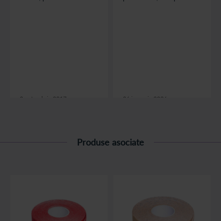
miscarii si ghidarea unor
de recuperare adaptata
segmente musculo-
nevoii organismului.
articulare. Zona pe care
Suprasolicitarea
se aplica banda kinesio
musculara apare frecvent
nu este complet
cand se creste brusc
imobilizata, ci poate fi
efortul si durata
miscata usor. Este folosita
antrenamentelor, cand se
frecvent in asociere cu
schimba brusc tehnica
exercitii, in recuperare si
sau cand este ignorata o
cu tratamentul cauzei.
durere persistenta.
2 octombrie 2017
26 ianuarie 2026
citește articolul
citește articolul
Produse asociate