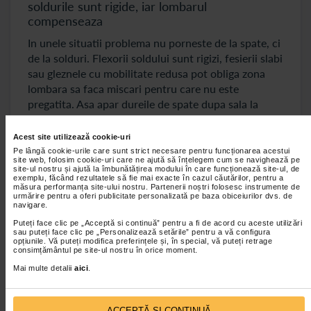
soldurile sunt rigide, iar lombarul
compenseaza
In unele situatii problema nu porneste de la spate, ci
de la solduri. Flexorii soldului sunt rigizi, fesierii slabi
sau gleznele cu mobilitate redusa pot obliga zona
lombara sa faca miscari pentru care nu este
pregatita. Asa apar dureile de spate dupa sala la
genuflexiuni, fandari, presa sau indreptari.
Acest site utilizează cookie-uri
Mobilitatea buna inseamna miscari controlate:
Pe lângă cookie-urile care sunt strict necesare pentru funcționarea acestui
fandari cu deschiderea soldului, rotatii toracice,
site web, folosim cookie-uri care ne ajută să înțelegem cum se navighează pe
site-ul nostru și ajută la îmbunătățirea modului în care funcționează site-ul, de
mobilizari de glezna si activari pentru fesieri. Cand
exemplu, făcând rezultatele să fie mai exacte în cazul căutărilor, pentru a
soldurile se misca mai bine, coloana este protejata.
măsura performanța site-ului nostru. Partenerii noștri folosesc instrumente de
urmărire pentru a oferi publicitate personalizată pe baza obiceiurilor dvs. de
navigare.
Greseala 7 pentru durerile de spate dupa sala:
Puteți face clic pe „Acceptă si continuă” pentru a fi de acord cu aceste utilizări
ignori refacerea
sau puteți face clic pe „Personalizează setările” pentru a vă configura
opțiunile. Vă puteți modifica preferințele și, în special, vă puteți retrage
Muschii se dezvolta in perioadele de pauza, nu doar
consimțământul pe site-ul nostru în orice moment.
in sala. Somn putin, hidratare insuficienta si prea
Mai multe detalii
aici
.
multe antrenamente grele cresc riscul de dureri de
spate dupa sala. Refacerea este parte din program.
ACCEPTĂ SI CONTINUĂ