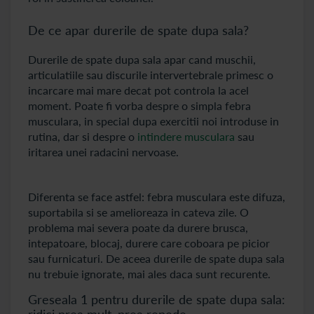
De ce apar durerile de spate dupa sala?
Durerile de spate dupa sala apar cand muschii,
articulatiile sau discurile intervertebrale primesc o
incarcare mai mare decat pot controla la acel
moment. Poate fi vorba despre o simpla febra
musculara, in special dupa exercitii noi introduse in
rutina, dar si despre o
intindere musculara
sau
iritarea unei radacini nervoase.
Diferenta se face astfel: febra musculara este difuza,
suportabila si se amelioreaza in cateva zile. O
problema mai severa poate da durere brusca,
intepatoare, blocaj, durere care coboara pe picior
sau furnicaturi. De aceea durerile de spate dupa sala
nu trebuie ignorate, mai ales daca sunt recurente.
Greseala 1 pentru durerile de spate dupa sala:
ridici prea mult, prea repede