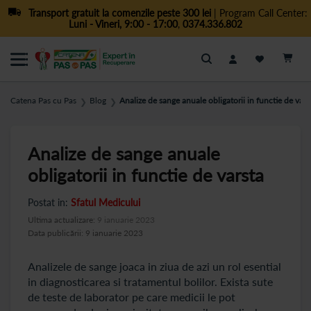
Transport gratuit la comenzile peste 300 lei
| Program Call Center:
Luni - Vineri, 9:00 - 17:00
,
0374.336.802
Cautare
Catena Pas cu Pas
Blog
Analize de sange anuale obligatorii in functie de vars
❯
❯
Analize de sange anuale
obligatorii in functie de varsta
Postat in:
Sfatul Medicului
Ultima actualizare:
9 ianuarie 2023
Data publicării: 9 ianuarie 2023
Analizele de sange joaca in ziua de azi un rol esential
in diagnosticarea si tratamentul bolilor. Exista sute
de teste de laborator pe care medicii le pot