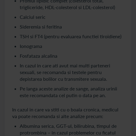
Profilul lipidic complet (colesterol total,
trigliceride, HDL-colesterol si LDL-colesterol)
Calciul seric
Sideremia si feritina
TSH si FT4 (pentru evaluarea functiei tiroidiene)
Ionograma
Fosfataza alcalina
In cazul in care ati avut mai multi parteneri
sexuali, se recomanda si testele pentru
depistarea bolilor cu transmitere sexuala.
Pe langa aceste analize de sange, analiza urinii
este recomandata cel putin o data pe an.
In cazul in care va stiti cu o boala cronica, medicul
va poate recomanda si alte analize precum:
Albumina serica, GGT-ul, bilirubina, timpul de
protrombina – in cazul problemelor cu ficatul