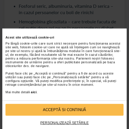
Fosforul seric, albuminuria, vitamina D serica –
in cazul persoanelor cu boli de rinichi
Hemoglobina glicozilata – care trebuie facuta de
cel putin doua ori pe an la persoanele cu diabet
Acest site utilizează cookie-uri
Analize de sange anuale la persoanele cu
Pe lângă cookie-urile care sunt strict necesare pentru funcționarea acestui
varsta peste 50 de ani
site web, folosim cookie-uri care ne ajută să înțelegem cum se navighează
pe site-ul nostru și ajută la îmbunătățirea modului în care funcționează site-
ul, de exemplu, făcând rezultatele să fie mai exacte în cazul căutărilor,
In randul celor peste 50 de ani, analizele anuale
pentru a măsura performanța site-ului nostru. Partenerii noștri folosesc
includ:
instrumente de urmărire pentru a oferi publicitate personalizată pe baza
obiceiurilor dvs. de navigare.
Hemoleucograma
Puteți face clic pe „Acceptă si continuă” pentru a fi de acord cu aceste
utilizări sau puteți face clic pe „Personalizează setările” pentru a vă
VSH-ul, proteina C reactiva (CRP)
configura opțiunile. Vă puteți modifica preferințele și, în special, vă puteți
retrage consimțământul pe site-ul nostru în orice moment.
Glicemia
Mai multe detalii
aici
.
Ureea si creatinina serica
Profilul lipidic
ACCEPTĂ SI CONTINUĂ
Transaminazele
PERSONALIZEAZĂ SETĂRILE
Calciul seric, magneziul seric