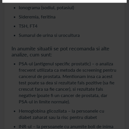
Ionograma (sodiul, potasiul)
Sideremia, feritina
TSH, FT4
Sumarul de urina si urocultura
In anumite situatii se pot recomanda si alte
analize, cum sunt:
PSA-ul (antigenul specific prostatic) – o analiza
frecvent utilizata ca metoda de screening pentru
cancerul de prostata. Mentionam insa ca acest
test poate sa dea si rezultate fals pozitive (sa fie
crescut fara sa fie cancer), si rezultate fals
negative (poate fi un cancer de prostata, dar
PSA-ul in limite normale).
Hemoglobina glicozilata – la persoanele cu
diabet zaharat sau la risc pentru diabet
INR-ul – la persoanele cu anumite boli de inima