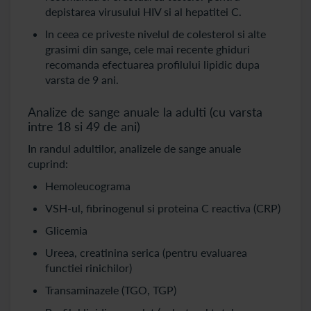
depistarea virusului HIV si al hepatitei C.
In ceea ce priveste nivelul de colesterol si alte
grasimi din sange, cele mai recente ghiduri
recomanda efectuarea profilului lipidic dupa
varsta de 9 ani.
Analize de sange anuale la adulti (cu varsta
intre 18 si 49 de ani)
In randul adultilor, analizele de sange anuale
cuprind:
Hemoleucograma
VSH-ul, fibrinogenul si proteina C reactiva (CRP)
Glicemia
Ureea, creatinina serica (pentru evaluarea
functiei rinichilor)
Transaminazele (TGO, TGP)