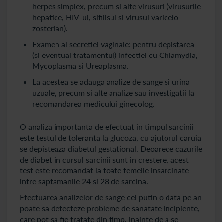
herpes simplex, precum si alte virusuri (virusurile
hepatice, HIV-ul, sifilisul si virusul varicelo-
zosterian).
Examen al secretiei vaginale: pentru depistarea
(si eventual tratamentul) infectiei cu Chlamydia,
Mycoplasma si Ureaplasma.
La acestea se adauga analize de sange si urina
uzuale, precum si alte analize sau investigatii la
recomandarea medicului ginecolog.
O analiza importanta de efectuat in timpul sarcinii
este testul de toleranta la glucoza, cu ajutorul caruia
se depisteaza diabetul gestational. Deoarece cazurile
de diabet in cursul sarcinii sunt in crestere, acest
test este recomandat la toate femeile insarcinate
intre saptamanile 24 si 28 de sarcina.
Efectuarea analizelor de sange cel putin o data pe an
poate sa detecteze probleme de sanatate incipiente,
care pot sa fie tratate din timp, inainte de a se