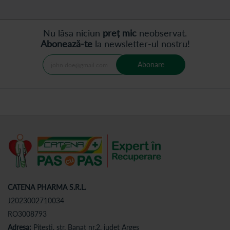
Nu lăsa niciun
preț mic
neobservat.
Abonează-te
la newsletter-ul nostru!
Abonare
CATENA PHARMA S.R.L.
J2023002710034
RO3008793
Adresa:
Pitesti, str. Banat nr.2, judet Arges