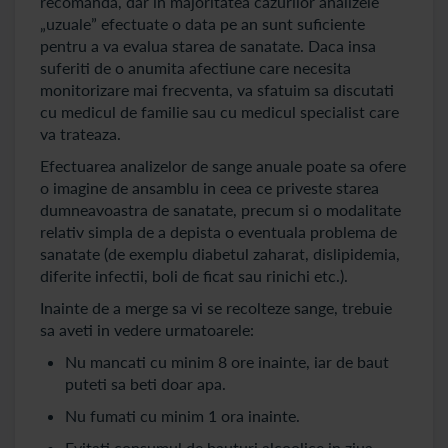
recomanda, dar in majoritatea cazurilor analizele
„uzuale” efectuate o data pe an sunt suficiente
pentru a va evalua starea de sanatate. Daca insa
suferiti de o anumita afectiune care necesita
monitorizare mai frecventa, va sfatuim sa discutati
cu medicul de familie sau cu medicul specialist care
va trateaza.
Efectuarea analizelor de sange anuale poate sa ofere
o imagine de ansamblu in ceea ce priveste starea
dumneavoastra de sanatate, precum si o modalitate
relativ simpla de a depista o eventuala problema de
sanatate (de exemplu diabetul zaharat, dislipidemia,
diferite infectii, boli de ficat sau rinichi etc.).
Inainte de a merge sa vi se recolteze sange, trebuie
sa aveti in vedere urmatoarele:
Nu mancati cu minim 8 ore inainte, iar de baut
puteti sa beti doar apa.
Nu fumati cu minim 1 ora inainte.
Evitati consumul de bauturi alcoolice in ziua