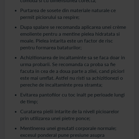
comoda si cu dimensiunea corecta;
Purtarea de sosete din materiale naturale ce
permit piciorului sa respire;
Dupa spalare se recomanda aplicarea unei crème
emoliente pentru a mentine pielea hidratata si
moale. Pielea intarita este un factor de risc
pentru formarea bataturilor;
Achizitionarea de incaltaminte sa se faca doar in
urma probarii. Se recomanda ca proba sa fie
facuta in cea de a doua parte a zilei, cand piciorl
este mai umflat. Astfel nu risti sa achizitionezi o
pereche de incaltaminte prea stramta;
Evitarea pantofilor cu toc inalt pe perioade lungi
de timp;
Curatarea pielii intarite de la nivell picioarelor
prin utilizarea unei pietre ponce;
Mentinerea unei greutati corporale normale;
excesul ponderal pune presiune asupra