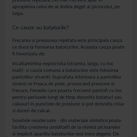
apropierea celui de-al doilea deget al piciorului, pe
talpa.
Ce cauze au bataturile?
Frecarea si presiunea repetata este principala cauza
ce duce la formarea bataturilor. Aceasta cauza poate
fi favorizata de:
Incaltamintea nepotrivita (stramta, larga, cu toc
inalt)- o cauza comuna a bataturilor este folosirea
pantofilor stramti. Suprafata interioara a pantofilor
stransi se freaca de piele, provocand presiune si
frecare. Femeile care poarta frecvent pantofi cu toc
pentru perioade lungi de timp dezvolta bataturi sau
calusuri in punctele de presiune si pot dezvolta chiar
si dureri de calcai.
Sosetele neadecvate - din materiale sintetice poate
facilita cresterea umiditatii de la nivelul picioarelor
si implicit aparitia bataturilor moi intre degete. De