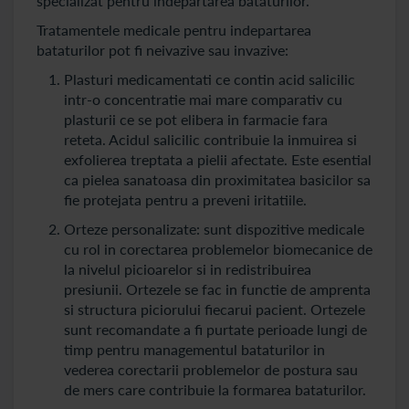
specializat pentru indepartarea bataturilor.
Tratamentele medicale pentru indepartarea
bataturilor pot fi neivazive sau invazive:
Plasturi medicamentati ce contin acid salicilic
intr-o concentratie mai mare comparativ cu
plasturii ce se pot elibera in farmacie fara
reteta. Acidul salicilic contribuie la inmuirea si
exfolierea treptata a pielii afectate. Este esential
ca pielea sanatoasa din proximitatea basicilor sa
fie protejata pentru a preveni iritatiile.
Orteze personalizate: sunt dispozitive medicale
cu rol in corectarea problemelor biomecanice de
la nivelul picioarelor si in redistribuirea
presiunii. Ortezele se fac in functie de amprenta
si structura piciorului fiecarui pacient. Ortezele
sunt recomandate a fi purtate perioade lungi de
timp pentru managementul bataturilor in
vederea corectarii problemelor de postura sau
de mers care contribuie la formarea bataturilor.