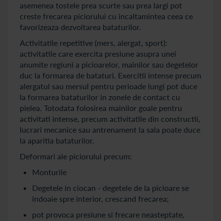
asemenea tostele prea scurte sau prea largi pot
creste frecarea piciorului cu incaltamintea ceea ce
favorizeaza dezvoltarea bataturilor.
Activitatile repetitive (mers, alergat, sport):
activitatile care exercita presiune asupra unei
anumite regiuni a picioarelor, mainilor sau degetelor
duc la formarea de bataturi. Exercitii intense precum
alergatul sau mersul pentru perioade lungi pot duce
la formarea bataturilor in zonele de contact cu
pielea. Totodata folosirea mainilor goale pentru
activitati intense, precum activitatile din constructii,
lucrari mecanice sau antrenament la sala poate duce
la aparitia bataturilor.
Deformari ale piciorului precum:
Monturile
Degetele in ciocan - degetele de la picioare se
indoaie spre interior, crescand frecarea;
pot provoca presiune si frecare neasteptate,