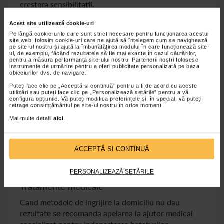
crestera sensibilitatii.
Utilizarea de crème hidratante cu uree, acid salicilic
Acest site utilizează cookie-uri
sau acid alfa-hidroxi, cu regularitate ajuta la
Pe lângă cookie-urile care sunt strict necesare pentru funcționarea acestui
site web, folosim cookie-uri care ne ajută să înțelegem cum se navighează
indepartarea bataturilor. Cremele cu aceste
pe site-ul nostru și ajută la îmbunătățirea modului în care funcționează site-
substante ajuta la inmuierea bataturilor si faciliteaza
ul, de exemplu, făcând rezultatele să fie mai exacte în cazul căutărilor,
pentru a măsura performanța site-ului nostru. Partenerii noștri folosesc
indepartarea naturala a celulelor moarte ale pielii.
instrumente de urmărire pentru a oferi publicitate personalizată pe baza
obiceiurilor dvs. de navigare.
Inainte de aplicarea cremei se vor inmuia si exfolia
picioarele astfel incat sa fie facilitata absorbtia
Puteți face clic pe „Acceptă si continuă” pentru a fi de acord cu aceste
utilizări sau puteți face clic pe „Personalizează setările” pentru a vă
produsului utilizat.
configura opțiunile. Vă puteți modifica preferințele și, în special, vă puteți
retrage consimțământul pe site-ul nostru în orice moment.
Tot pentru tratarea bataturilor la domiciliu se pot
Mai multe detalii
aici
.
solicita in farmacie: plasturi, solutii lichide sau geluri
care contin acid salicilic. Se recomanda respectarea
instructiunile de utilizare a acestor produse si
ACCEPTĂ SI CONTINUĂ
evitarea aplicarii pe pielea sanatoasa din jurul
bataturilor.
PERSONALIZEAZĂ SETĂRILE
Tratamente medicale
Cand metodele de ingrijire la domiciliu nu dau
rezultate se recomanda apelarea la ajutor medical