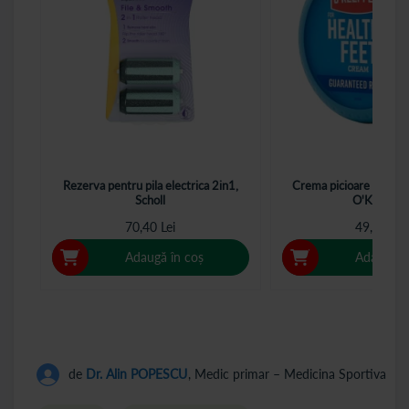
Rezerva pentru pila electrica 2in1,
Crema picioare Health
Scholl
O'Keeffe's
70,40 Lei
49,80 Lei
Adaugă în coș
Adaugă î
de
Dr. Alin POPESCU
, Medic primar – Medicina Sportiva