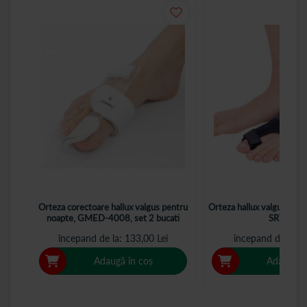
Orteza corectoare hallux valgus pentru
Orteza hallux valgus, mar
noapte, GMED-4008, set 2 bucati
SRT 301
începand de la
133,00 Lei
începand de la
4
Adaugă în coș
Adaugă î