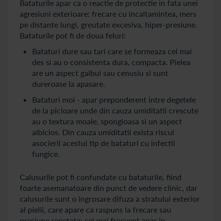
Bataturile apar ca o reactie de protectie in fata unei
agresiuni exterioare: frecare cu incaltamintea, mers
pe distante lungi, greutate excesiva, hiper-presiune.
Bataturile pot fi de doua feluri:
Bataturi dure sau tari care se formeaza cel mai
des si au o consistenta dura, compacta. Pielea
are un aspect galbui sau cenusiu si sunt
dureroase la apasare.
Bataturi moi - apar preponderent intre degetele
de la picioare unde din cauza umiditatii crescute
au o textura moale, spongioasa si un aspect
albicios. Din cauza umiditatii exista riscul
asocierii acestui tip de bataturi cu infectii
fungice.
Calusurile pot fi confundate cu bataturile, fiind
foarte asemanatoare din punct de vedere clinic, dar
calusurile sunt o ingrosare difuza a stratului exterior
al pielii, care apare ca raspuns la frecare sau
presiune repetata; cel mai frecvent apar in