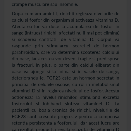
crampe musculare sau insomnie.
Dupa cum am amintit, rinichii regleaza nivelurile de
calciu si fosfor din organism si activeaza vitamina D.
Afectarea lor va duce la acumularea de fosfor in
sange (intrucat rinichii afectati nu il mai pot elimina)
si scaderea cantitatii de vitamina D. Corpul va
raspunde prin stimularea secretiei de hormon
paratiroidian, care va determina scoaterea calciului
din oase, iar acestea vor deveni fragile si predispuse
la fracturi. In plus, o parte din calciul eliberat din
oase va ajunge si la inima si in vasele de sange,
deteriorandu-le. FGF23 este un hormon secretat in
principal de celulele osoase, cu rol in metabolismul
vitaminei D si in reglarea nivelului de fosfor. Acesta
actioneaza la nivelul rinichilor, stimuland excretia
fosforului si inhiband sinteza vitaminei D. La
pacientii cu boala cronica de rinichi, nivelurile de
FGF23 sunt crescute progresiv pentru a compensa
retentia persistenta a fosforului, dar acest lucru are
ca rezultat productia renala scazuta de vitamina D