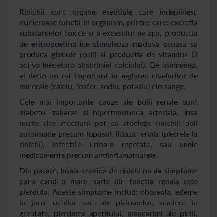
Rinichii sunt organe esentiale care indeplinesc
numeroase functii in organism, printre care: excretia
substantelor toxice si a excesului de apa, productia
de eritropoetina (ce stimuleaza maduva osoasa sa
produca globule rosii) si productia de vitamina D
activa (necesara absorbtiei calciului). De asemenea,
ei detin un rol important in reglarea nivelurilor de
minerale (calciu, fosfor, sodiu, potasiu) din sange.
Cele mai importante cauze ale bolii renale sunt
diabetul zaharat si hipertensiunea arteriala, insa
multe alte afectiuni pot sa afecteze rinichii: boli
autoimune precum lupusul, litiaza renala (pietrele la
rinichi), infectiile urinare repetate, sau unele
medicamente precum antiinflamatoarele.
Din pacate, boala cronica de rinichi nu da simptome
pana cand o mare parte din functia renala este
pierduta. Aceste simptome includ: oboseala, edeme
in jurul ochilor sau ale picioarelor, scadere in
greutate, pierderea apetitului, mancarimi ale pielii,