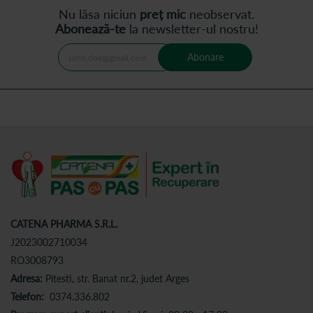
Nu lăsa niciun
preț mic
neobservat.
Abonează-te
la newsletter-ul nostru!
Abonare
CATENA PHARMA S.R.L.
J2023002710034
RO3008793
Adresa:
Pitesti, str. Banat nr.2, judet Arges
Telefon:
0374.336.802