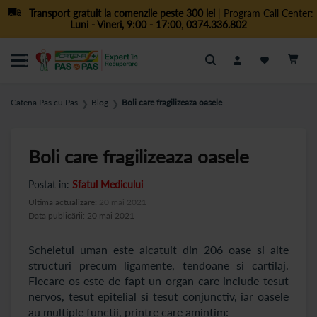
Transport gratuit la comenzile peste 300 lei
| Program Call Center:
Luni - Vineri, 9:00 - 17:00
,
0374.336.802
Cautare
Catena Pas cu Pas
Blog
Boli care fragilizeaza oasele
❯
❯
Boli care fragilizeaza oasele
Postat in:
Sfatul Medicului
Ultima actualizare:
20 mai 2021
Data publicării: 20 mai 2021
Scheletul uman este alcatuit din 206 oase si alte
structuri precum ligamente, tendoane si cartilaj.
Fiecare os este de fapt un organ care include tesut
nervos, tesut epitelial si tesut conjunctiv, iar oasele
au multiple functii, printre care amintim: