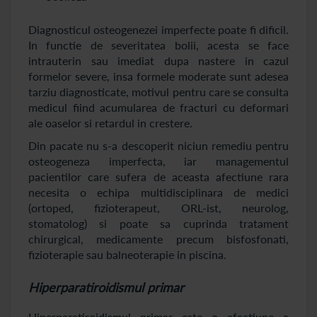
Diagnosticul osteogenezei imperfecte poate fi dificil.
In functie de severitatea bolii, acesta se face
intrauterin sau imediat dupa nastere in cazul
formelor severe, insa formele moderate sunt adesea
tarziu diagnosticate, motivul pentru care se consulta
medicul fiind acumularea de fracturi cu deformari
ale oaselor si retardul in crestere.
Din pacate nu s-a descoperit niciun remediu pentru
osteogeneza imperfecta, iar managementul
pacientilor care sufera de aceasta afectiune rara
necesita o echipa multidisciplinara de medici
(ortoped, fizioterapeut, ORL-ist, neurolog,
stomatolog) si poate sa cuprinda tratament
chirurgical, medicamente precum bisfosfonati,
fizioterapie sau balneoterapie in piscina.
Hiperparatiroidismul primar
Hiperparatiroidismul primar este o afectiune a