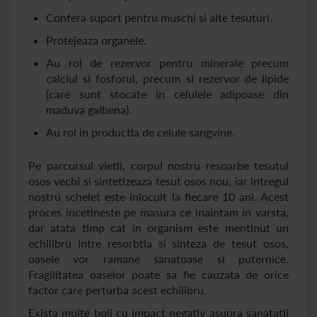
Confera suport pentru muschi si alte tesuturi.
Protejeaza organele.
Au rol de rezervor pentru minerale precum
calciul si fosforul, precum si rezervor de lipide
(care sunt stocate in celulele adipoase din
maduva galbena).
Au rol in productia de celule sangvine.
Pe parcursul vietii, corpul nostru resoarbe tesutul
osos vechi si sintetizeaza tesut osos nou, iar intregul
nostru schelet este inlocuit la fiecare 10 ani. Acest
proces incetineste pe masura ce inaintam in varsta,
dar atata timp cat in organism este mentinut un
echilibru intre resorbtia si sinteza de tesut osos,
oasele vor ramane sanatoase si puternice.
Fragilitatea oaselor poate sa fie cauzata de orice
factor care perturba acest echilibru.
Exista multe boli cu impact negativ asupra sanatatii