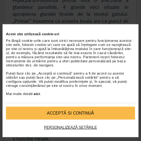
glandelor parotide, 4 glande mici situate in
apropierea glandei tiroide de la nivelul gatului.
„Primar” inseamna ca aceasta boala are ca punct de
plecare glandele paratiroide, si nu este cauzata de
alta problema de sanatate precum boala cronica de
Acest site utilizează cookie-uri
rinichi (in acest caz denumindu-se
Pe lângă cookie-urile care sunt strict necesare pentru funcționarea acestui
site web, folosim cookie-uri care ne ajută să înțelegem cum se navighează
hiperparatiroidism secundar). In cadrul acestei
pe site-ul nostru și ajută la îmbunătățirea modului în care funcționează site-
ul, de exemplu, făcând rezultatele să fie mai exacte în cazul căutărilor,
afectiuni, una sau mai multe glande paratiroide
pentru a măsura performanța site-ului nostru. Partenerii noștri folosesc
instrumente de urmărire pentru a oferi publicitate personalizată pe baza
secreta prea mult hormon paratiroidian (PTH). Acest
obiceiurilor dvs. de navigare.
hormon creste nivelul de calciu din sange prin
Puteți face clic pe „Acceptă si continuă” pentru a fi de acord cu aceste
scoaterea calciului din oase si prin cresterea
utilizări sau puteți face clic pe „Personalizează setările” pentru a vă
configura opțiunile. Vă puteți modifica preferințele și, în special, vă puteți
cantitatii de calciu absorbita din intestin. Astfel,
retrage consimțământul pe site-ul nostru în orice moment.
densitatea oaselor va scadea si ele vor deveni mai
Mai multe detalii
aici
.
fragile si mai predispuse la fracturi.
Boala cronica de rinichi
ACCEPTĂ SI CONTINUĂ
Boala cronica de rinichi este o afectiune
PERSONALIZEAZĂ SETĂRILE
caracterizata prin pierderea progresiva si ireversibila
a functiei renale.